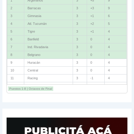
1
Argentinos
3
+5
9
2
Barracas
3
+3
9
3
Gimnasia
3
+1
6
4
Atl. Tucumán
3
+2
5
5
Tigre
3
+1
4
6
Banfield
3
0
4
7
Ind. Rivadavia
3
0
4
8
Belgrano
3
0
4
9
Huracán
3
0
4
10
Central
3
0
4
11
Racing
3
-1
4
12
Estudiantes RC
3
-2
4
Puestos 1-8 | Octavos de Final
13
Sarmiento
3
-1
3
14
Aldosivi
3
-2
1
15
River
3
-3
0