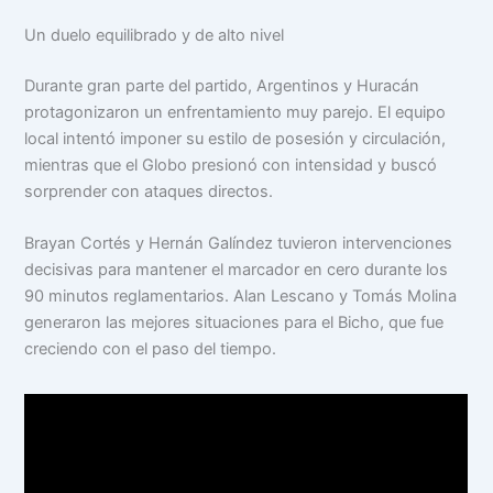
Un duelo equilibrado y de alto nivel
Durante gran parte del partido, Argentinos y Huracán
protagonizaron un enfrentamiento muy parejo. El equipo
local intentó imponer su estilo de posesión y circulación,
mientras que el Globo presionó con intensidad y buscó
sorprender con ataques directos.
Brayan Cortés y Hernán Galíndez tuvieron intervenciones
decisivas para mantener el marcador en cero durante los
90 minutos reglamentarios. Alan Lescano y Tomás Molina
generaron las mejores situaciones para el Bicho, que fue
creciendo con el paso del tiempo.