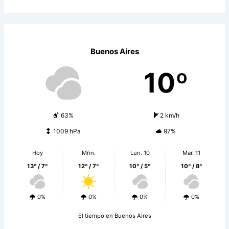
Buenos Aires
10º
63%
2 km/h
1009 hPa
97%
Hoy
Mñn.
Lun. 10
Mar. 11
13º / 7º
12º / 7º
10º / 5º
10º / 8º
0%
0%
0%
0%
El tiempo en Buenos Aires