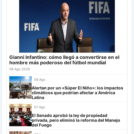
Grupo F
19
Gimnasia (M)
19
-6
25
Cerro Porteño
13
20
Tigre
19
+4
24
Palmeiras
11
21
Defensa
19
-5
23
22
Banfield
19
-2
22
Sporting Cristal
6
23
Sarmiento
19
-8
22
Junior
4
24
Atl. Tucumán
19
-3
19
25
Newell's
19
-12
19
Gianni Infantino: cómo llegó a convertirse en el
Grupo G
26
Central Córdoba
19
-12
19
hombre más poderoso del fútbol mundial
LDU
12
27
Platense
19
-10
17
08 Ago 2026
28
Riestra
19
-6
14
Mirassol
12
08 Ago
29
Aldosivi
19
-15
9
Alertan por un «Súper El Niño»: los impactos
Lanús
9
climáticos que podrían afectar a América
30
Estudiantes RC
19
-21
9
Latina
Always Ready
3
07 Ago
Grupo H
El Senado aprobó la ley de propiedad
privada, pero eliminó la reforma del Manejo
IDV
13
del Fuego
Rosario Central
13