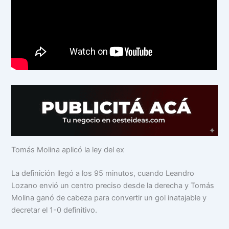
Tomás Molina aplicó la ley del ex
La definición llegó a los 95 minutos, cuando Leandro
Lozano envió un centro preciso desde la derecha y Tomás
Molina ganó de cabeza para convertir un gol inatajable y
decretar el 1-0 definitivo.