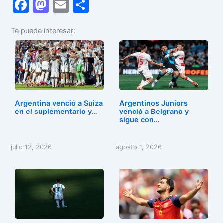
F
M
E
C
a
a
m
o
Te puede interesar:
c
st
ai
m
e
o
l
p
b
d
ar
o
o
tir
o
n
Argentina venció a Suiza
Argentinos Juniors
k
en el suplementario y…
venció a Belgrano y
sigue con…
julio 12, 2026
agosto 1, 2026