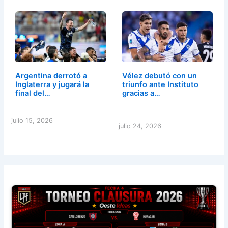
Argentina derrotó a
Vélez debutó con un
Inglaterra y jugará la
triunfo ante Instituto
final del…
gracias a…
julio 15, 2026
julio 24, 2026