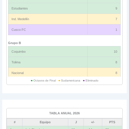
Estudiantes
9
Ind. Medellín
7
Cusco FC
1
Grupo B
Coquimbo
10
Tolima
8
Nacional
8
■
Octavos de Final
■
Sudamericana
■
Eliminado
Universitario
6
Grupo C
Ind. Rivadavia
16
TABLA ANUAL 2026
Fluminense
8
#
Equipo
J
+/-
PTS
Bolívar
5