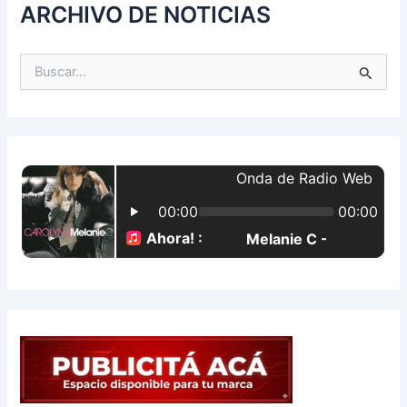
ARCHIVO DE NOTICIAS
B
u
s
c
a
r
p
o
r
: