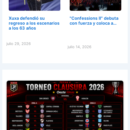
Xuxa defendió su
"Confessions II" debuta
regreso a los escenarios
con fuerza y coloca a…
a los 63 años
julio 29, 2026
julio 14, 2026