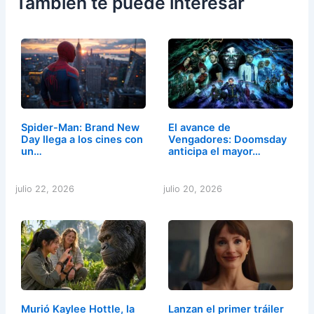
También te puede interesar
Spider-Man: Brand New
El avance de
Day llega a los cines con
Vengadores: Doomsday
un…
anticipa el mayor…
julio 22, 2026
julio 20, 2026
Murió Kaylee Hottle, la
Lanzan el primer tráiler