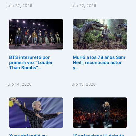
julio 22, 2026
julio 22, 2026
BTS interpretó por
Murió a los 78 años Sam
primera vez "Louder
Neill, reconocido actor
Than Bombs"…
y…
julio 14, 2026
julio 13, 2026
Xuxa defendió su
"Confessions II" debuta