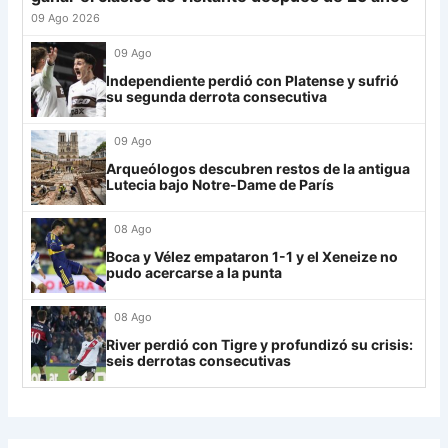
LDU
12
27
Platense
19
-10
17
09 Ago 2026
28
Riestra
19
-6
14
Mirassol
12
09 Ago
29
Aldosivi
19
-15
9
Independiente perdió con Platense y sufrió
Lanús
9
su segunda derrota consecutiva
30
Estudiantes RC
19
-21
9
Always Ready
3
09 Ago
Grupo H
Arqueólogos descubren restos de la antigua
Lutecia bajo Notre-Dame de París
IDV
13
08 Ago
Rosario Central
13
Boca y Vélez empataron 1-1 y el Xeneize no
UCV FC
9
pudo acercarse a la punta
Libertad
0
08 Ago
River perdió con Tigre y profundizó su crisis:
seis derrotas consecutivas