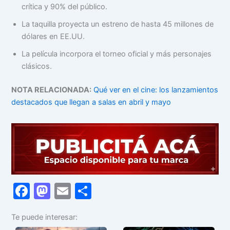
crítica y 90% del público.
La taquilla proyecta un estreno de hasta 45 millones de
dólares en EE.UU.
La película incorpora el torneo oficial y más personajes
clásicos.
NOTA RELACIONADA:
Qué ver en el cine: los lanzamientos
destacados que llegan a salas en abril y mayo
F
M
E
C
a
a
m
o
Te puede interesar:
c
st
ai
m