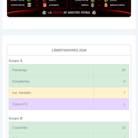
LIBERTADORES 2026
Grupo A
Flamengo
16
Estudiantes
9
Ind. Medellín
7
Cusco FC
1
Grupo B
Coquimbo
10