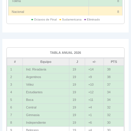
Tolima
8
Nacional
8
■
Octavos de Final
■
Sudamericana
■
Eliminado
Universitario
6
Grupo C
Ind. Rivadavia
16
TABLA ANUAL 2026
Fluminense
8
#
Equipo
J
+/-
PTS
Bolívar
5
1
Ind. Rivadavia
19
+14
38
2
Argentinos
19
+9
38
La Guaira
3
3
Vélez
19
+10
37
Grupo D
4
Estudiantes
19
+12
34
5
Boca
19
+11
34
U. Católica
13
6
Central
19
+4
32
Cruzeiro
11
7
Gimnasia
19
+1
32
Boca Jrs.
7
8
Independiente
19
+6
30
9
Belgrano
19
+4
30