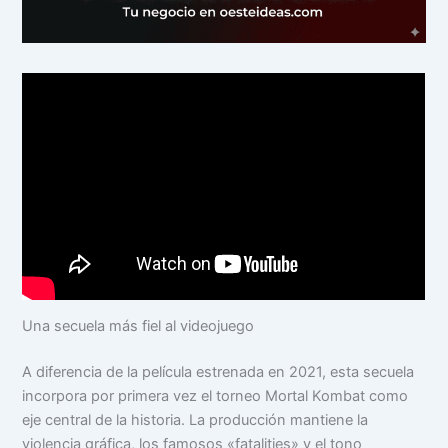
Una secuela más fiel al videojuego
A diferencia de la película estrenada en 2021, esta secuela
incorpora por primera vez el torneo Mortal Kombat como
eje central de la historia. La producción mantiene la
violencia gráfica, los famosos «fatalities» y el tono