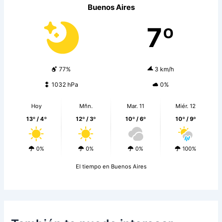
Buenos Aires
7º
77%
3 km/h
1032 hPa
0%
Hoy
Mñn.
Mar. 11
Miér. 12
13º / 4º
12º / 3º
10º / 6º
10º / 9º
0%
0%
0%
100%
El tiempo en Buenos Aires