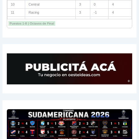
10
Riestra
3
+1
3
11
Estudiantes
3
0
3
12
Lanús
3
-1
3
Puestos 1-8 | Octavos de Final
13
San Lorenzo
3
-1
3
14
Central Córdoba
3
-2
3
15
Platense
3
-5
1