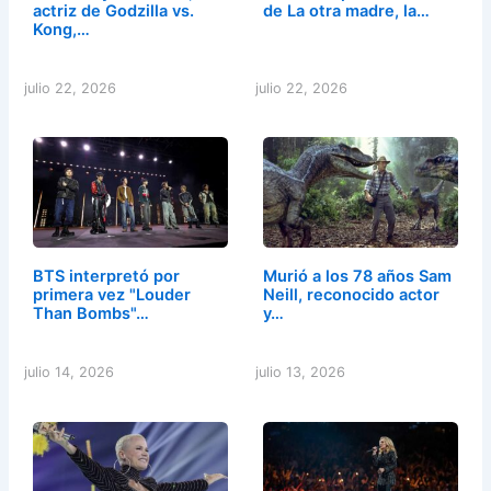
actriz de Godzilla vs.
de La otra madre, la…
Kong,…
julio 22, 2026
julio 22, 2026
BTS interpretó por
Murió a los 78 años Sam
primera vez "Louder
Neill, reconocido actor
Than Bombs"…
y…
julio 14, 2026
julio 13, 2026