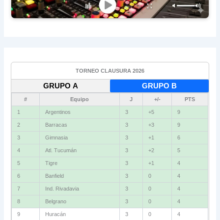
TORNEO CLAUSURA 2026
GRUPO A
GRUPO B
#
Equipo
J
+/-
PTS
1
Vélez
3
+4
9
2
Independiente
3
+2
6
3
Gimnasia (M)
3
+2
6
4
Instituto
3
+1
6
5
Newell's
3
0
4
6
Unión
3
-1
4
7
Boca
3
-2
4
8
Defensa
3
-2
4
9
Talleres
3
+1
3