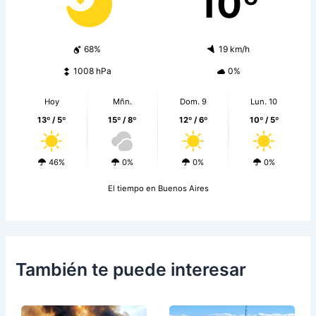
10º
68%
19 km/h
1008 hPa
0%
Hoy
Mñn.
Dom. 9
Lun. 10
13º / 5º
15º / 8º
12º / 6º
10º / 5º
46%
0%
0%
0%
El tiempo en Buenos Aires
También te puede interesar