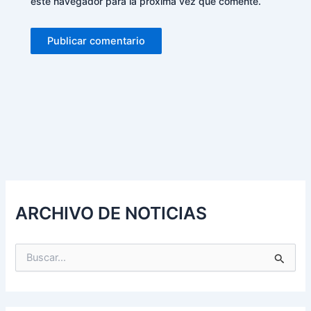
este navegador para la próxima vez que comente.
Alternative:
ARCHIVO DE NOTICIAS
B
u
s
c
a