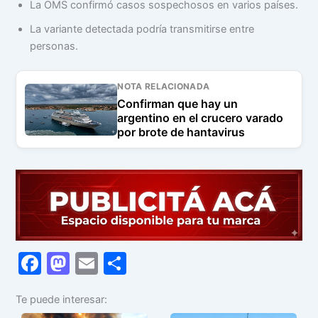
La OMS confirmó casos sospechosos en varios países.
La variante detectada podría transmitirse entre
personas.
NOTA RELACIONADA
Confirman que hay un
argentino en el crucero varado
por brote de hantavirus
F
M
E
C
a
a
m
o
Te puede interesar:
c
st
ai
m