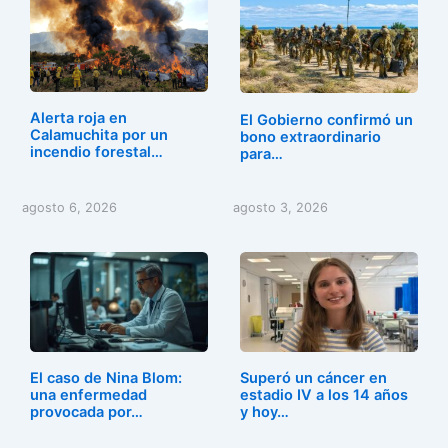
e
o
l
p
b
d
ar
o
o
tir
o
n
Alerta roja en
El Gobierno confirmó un
Calamuchita por un
k
bono extraordinario
incendio forestal…
para…
agosto 6, 2026
agosto 3, 2026
El caso de Nina Blom:
Superó un cáncer en
una enfermedad
estadio IV a los 14 años
provocada por…
y hoy…