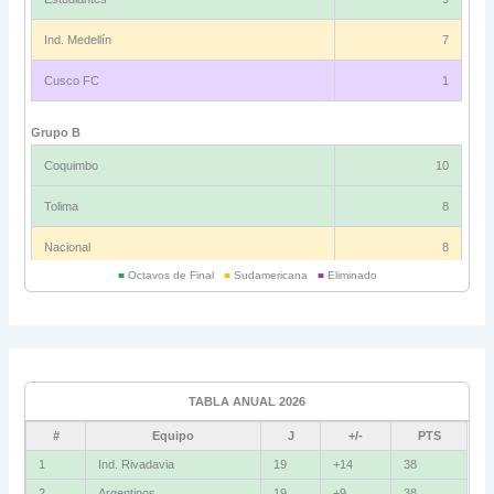
Ind. Medellín
7
Cusco FC
1
Grupo B
Coquimbo
10
Tolima
8
Nacional
8
■
Octavos de Final
■
Sudamericana
■
Eliminado
Universitario
6
Grupo C
Ind. Rivadavia
16
TABLA ANUAL 2026
Fluminense
8
#
Equipo
J
+/-
PTS
Bolívar
5
1
Ind. Rivadavia
19
+14
38
2
Argentinos
19
+9
38