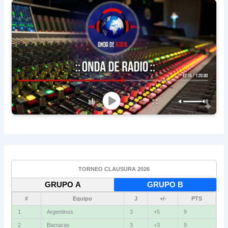
TORNEO CLAUSURA 2026
GRUPO A
GRUPO B
#
Equipo
J
+/-
PTS
1
Argentinos
3
+5
9
2
Barracas
3
+3
9