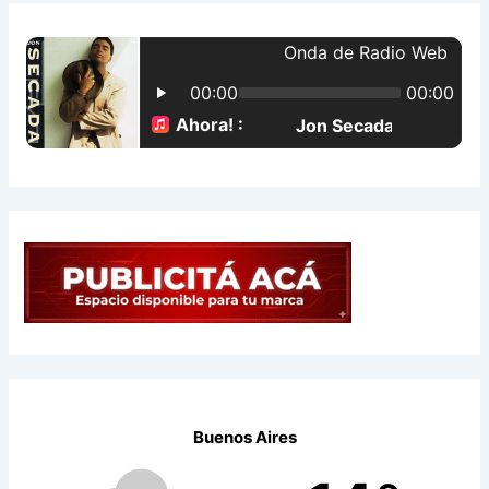
a
r
p
o
r
:
Buenos Aires