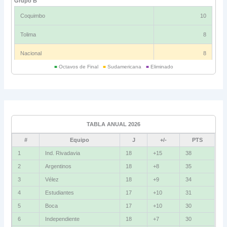
Grupo B
Coquimbo
10
Tolima
8
Nacional
8
■
Octavos de Final
■
Sudamericana
■
Eliminado
Universitario
6
Grupo C
Ind. Rivadavia
16
TABLA ANUAL 2026
Fluminense
8
#
Equipo
J
+/-
PTS
Bolívar
5
1
Ind. Rivadavia
18
+15
38
2
Argentinos
18
+8
35
La Guaira
3
3
Vélez
18
+9
34
Grupo D
4
Estudiantes
17
+10
31
5
Boca
17
+10
30
U. Católica
13
6
Independiente
18
+7
30
Cruzeiro
11