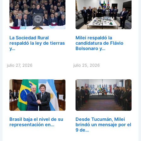
La Sociedad Rural
Milei respaldó la
respaldó la ley de tierras
candidatura de Flávio
y…
Bolsonaro y…
julio 27, 2026
julio 25, 2026
Brasil baja el nivel de su
Desde Tucumán, Milei
representación en…
brindó un mensaje por el
9 de…