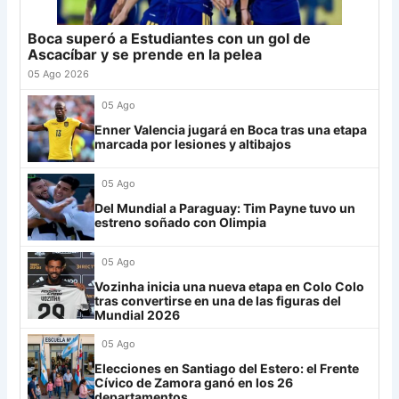
24
Atl. Tucumán
18
-3
18
25
Newell's
18
-12
18
Boca superó a Estudiantes con un gol de
Grupo G
26
Platense
18
-6
17
Ascacíbar y se prende en la pelea
LDU
12
27
Central Córdoba
18
-13
16
05 Ago 2026
28
Riestra
18
-5
14
Mirassol
12
05 Ago
29
Aldosivi
18
-14
9
Enner Valencia jugará en Boca tras una etapa
Lanús
9
marcada por lesiones y altibajos
30
Estudiantes RC
18
-21
8
Always Ready
3
05 Ago
Grupo H
Del Mundial a Paraguay: Tim Payne tuvo un
estreno soñado con Olimpia
IDV
13
05 Ago
Rosario Central
13
Vozinha inicia una nueva etapa en Colo Colo
UCV FC
9
tras convertirse en una de las figuras del
Mundial 2026
Libertad
0
05 Ago
Elecciones en Santiago del Estero: el Frente
Cívico de Zamora ganó en los 26
departamentos