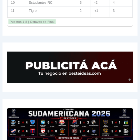
10
Estudiantes RC
3
-2
4
11
Tigre
2
+1
3
12
Belgrano
2
0
3
Puestos 1-8 | Octavos de Final
13
Sarmiento
3
-1
3
14
Aldosivi
3
-2
1
15
River
3
-3
0