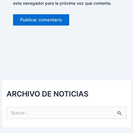
este navegador para la próxima vez que comente.
Alternative:
ARCHIVO DE NOTICIAS
B
u
s
c