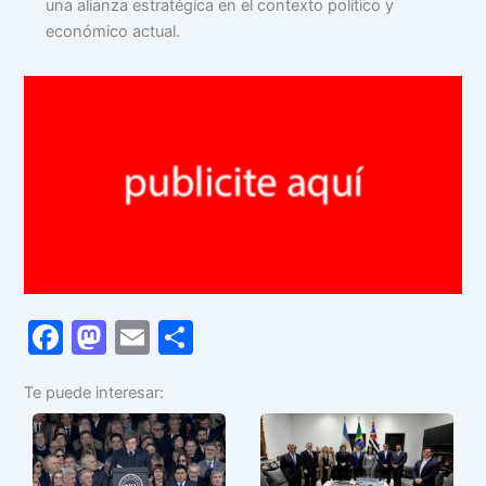
una alianza estratégica en el contexto político y
económico actual.
F
M
E
C
a
a
m
o
Te puede interesar:
c
st
ai
m
e
o
l
p
b
d
ar