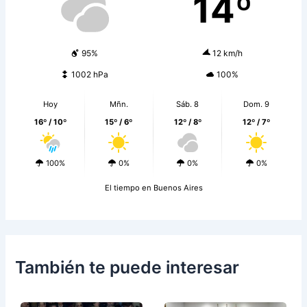
14º
95%
12 km/h
1002 hPa
100%
Hoy
Mñn.
Sáb. 8
Dom. 9
16º / 10º
15º / 6º
12º / 8º
12º / 7º
100%
0%
0%
0%
El tiempo en Buenos Aires
También te puede interesar