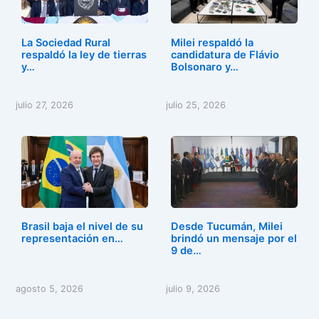
o
o
tir
o
n
La Sociedad Rural
Milei respaldó la
k
respaldó la ley de tierras
candidatura de Flávio
y…
Bolsonaro y…
julio 27, 2026
julio 25, 2026
Brasil baja el nivel de su
Desde Tucumán, Milei
representación en…
brindó un mensaje por el
9 de…
agosto 5, 2026
julio 9, 2026