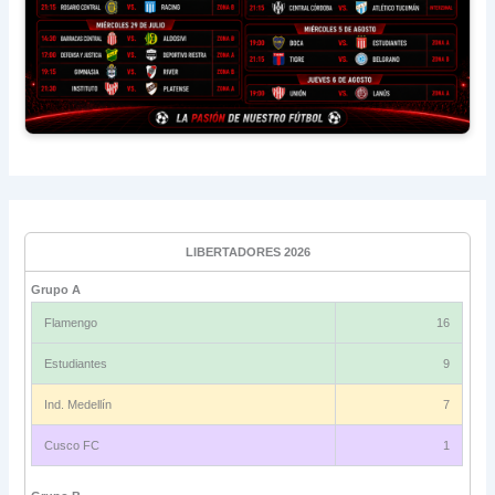
LIBERTADORES 2026
Grupo A
Flamengo
16
Estudiantes
9
Ind. Medellín
7
Cusco FC
1