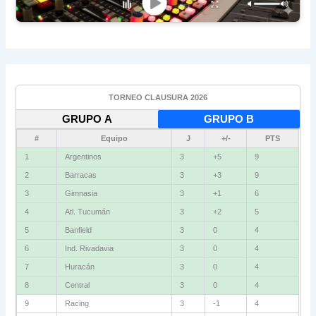
TORNEO CLAUSURA 2026
GRUPO A
GRUPO B
#
Equipo
J
+/-
PTS
1
Argentinos
3
+5
9
2
Barracas
3
+3
9
3
Gimnasia
3
+1
6
4
Atl. Tucumán
3
+2
5
5
Banfield
3
0
4
6
Ind. Rivadavia
3
0
4
7
Huracán
3
0
4
8
Central
3
0
4
9
Racing
3
-1
4