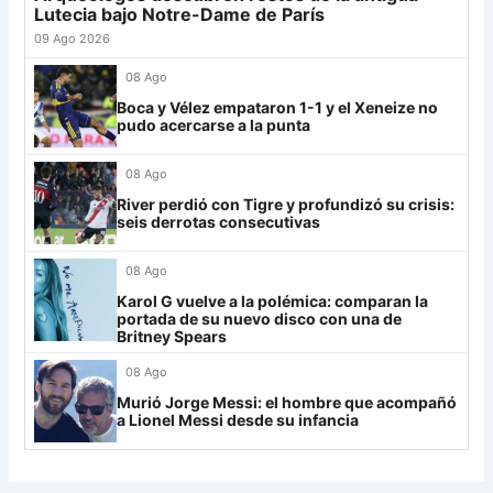
26
Central Córdoba
19
-12
19
Lutecia bajo Notre-Dame de París
LDU
12
27
Platense
19
-10
17
09 Ago 2026
28
Riestra
19
-6
14
Mirassol
12
08 Ago
29
Aldosivi
19
-15
9
Boca y Vélez empataron 1-1 y el Xeneize no
Lanús
9
pudo acercarse a la punta
30
Estudiantes RC
19
-21
9
Always Ready
3
08 Ago
Grupo H
River perdió con Tigre y profundizó su crisis:
seis derrotas consecutivas
IDV
13
08 Ago
Rosario Central
13
Karol G vuelve a la polémica: comparan la
UCV FC
9
portada de su nuevo disco con una de
Britney Spears
Libertad
0
08 Ago
Murió Jorge Messi: el hombre que acompañó
a Lionel Messi desde su infancia