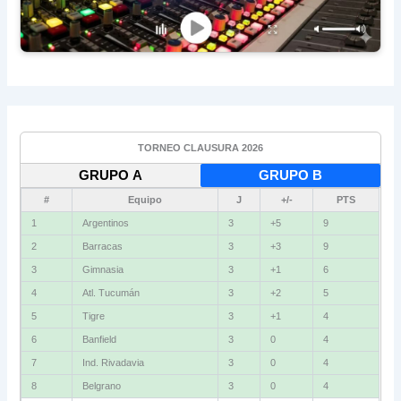
TORNEO CLAUSURA 2026
GRUPO A
GRUPO B
#
Equipo
J
+/-
PTS
1
Argentinos
3
+5
9
2
Barracas
3
+3
9
3
Gimnasia
3
+1
6
4
Atl. Tucumán
3
+2
5
5
Tigre
3
+1
4
6
Banfield
3
0
4
7
Ind. Rivadavia
3
0
4
8
Belgrano
3
0
4