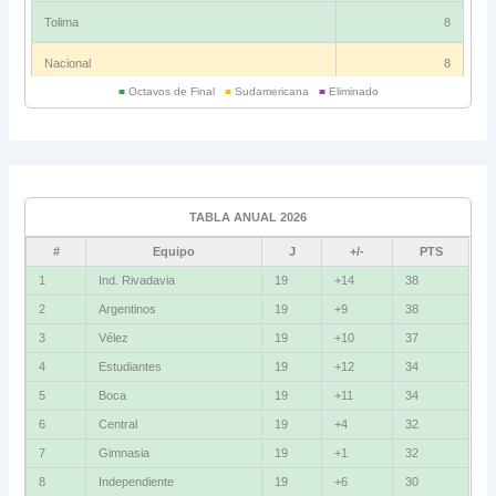
Tolima
8
Nacional
8
■
Octavos de Final
■
Sudamericana
■
Eliminado
Universitario
6
Grupo C
Ind. Rivadavia
16
TABLA ANUAL 2026
Fluminense
8
#
Equipo
J
+/-
PTS
Bolívar
5
1
Ind. Rivadavia
19
+14
38
2
Argentinos
19
+9
38
La Guaira
3
3
Vélez
19
+10
37
Grupo D
4
Estudiantes
19
+12
34
5
Boca
19
+11
34
U. Católica
13
6
Central
19
+4
32
Cruzeiro
11
7
Gimnasia
19
+1
32
Boca Jrs.
7
8
Independiente
19
+6
30