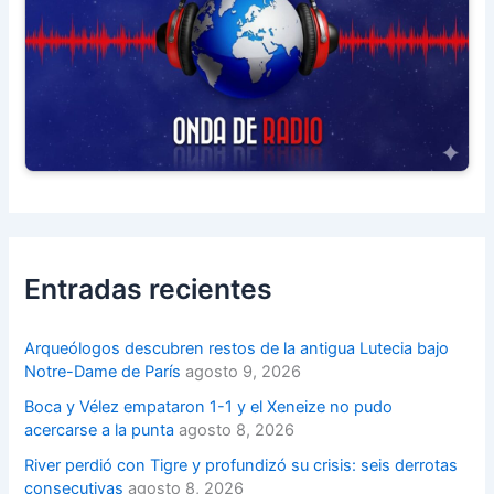
Entradas recientes
Arqueólogos descubren restos de la antigua Lutecia bajo
Notre-Dame de París
agosto 9, 2026
Boca y Vélez empataron 1-1 y el Xeneize no pudo
acercarse a la punta
agosto 8, 2026
River perdió con Tigre y profundizó su crisis: seis derrotas
consecutivas
agosto 8, 2026