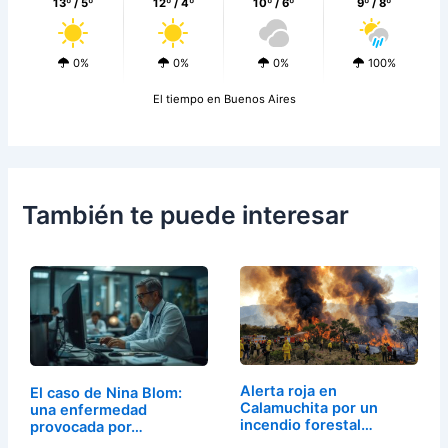
13º / 5º
12º / 4º
10º / 6º
9º / 8º
0%
0%
0%
100%
El tiempo en Buenos Aires
También te puede interesar
Alerta roja en
El caso de Nina Blom:
Calamuchita por un
una enfermedad
incendio forestal…
provocada por…