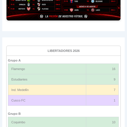
LIBERTADORES 2026
Grupo A
Flamengo
16
Estudiantes
9
Ind. Medellín
7
Cusco FC
1
Grupo B
Coquimbo
10