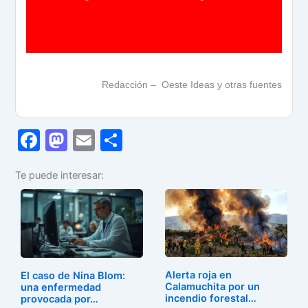
Redacción – Oeste Ideas y otras fuentes
F
M
E
C
a
a
m
o
Te puede interesar:
c
st
ai
m
e
o
l
p
b
d
ar
o
o
tir
o
n
Alerta roja en
El caso de Nina Blom:
Calamuchita por un
k
una enfermedad
incendio forestal…
provocada por…