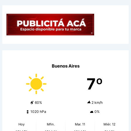
Buenos Aires
7º
60%
2 km/h
1020 hPa
0%
Hoy
Mñn.
Mar. 11
Miér. 12