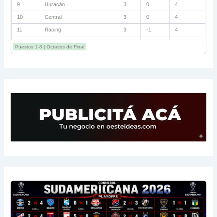
9
Huracán
3
0
4
10
Central
3
0
4
11
Racing
3
-1
4
12
Estudiantes RC
3
-2
4
Puestos 1-8 | Octavos de Final
13
Sarmiento
3
-1
3
14
Aldosivi
3
-2
1
15
River
3
-3
0