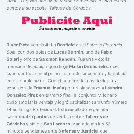
local. El equipo que dirige Martín Demichelis le sacó cuatro
puntos a su escolta, Talleres de Córdoba
River Plate
venció
4-1
a
Banfield
en el
Estadio Florencio
Sola
, con dos goles de
Lucas Beltrán
, uno de
Pablo
Solari
y otro de
Salomón Rondón
. Fue una victoria
merecida del equipo que dirige
Martín Demichelis
, que
supo controlar en el primer tramo del encuentro y lo definió
en el complemento. Con el hombre de más debido a la
expulsión de
Emanuel Insúa
por un planchazo a
Leandro
González Pirez
en el tramo final, el conjunto Millonario
pudo ampliar la ventaja y logró capitalizar su triunfo número
14 en la Liga Profesional. Este resultado le permite
sacar
cuatro puntos
de ventaja sobre
Talleres de
Córdoba
y siete a
San Lorenzo
. Aún adeuda los 63
minutos pendientes ante
Defensa y Justicia
, que