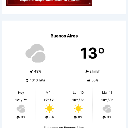
Buenos Aires
13º
49%
2 km/h
1010 hPa
86%
Hoy
Mñn.
Lun. 10
Mar. 11
12º / 7º
12º / 7º
10º / 5º
10º / 8º
0%
0%
0%
0%
El tiempo en Buenos Aires