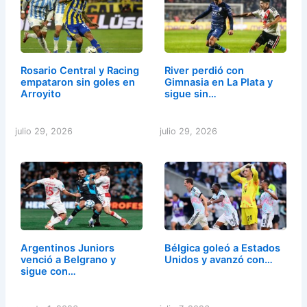
Rosario Central y Racing
River perdió con
empataron sin goles en
Gimnasia en La Plata y
Arroyito
sigue sin…
julio 29, 2026
julio 29, 2026
Argentinos Juniors
Bélgica goleó a Estados
venció a Belgrano y
Unidos y avanzó con…
sigue con…