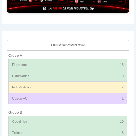
LIBERTADORES 2026
Grupo A
Flamengo
16
Estudiantes
9
Ind. Medellín
7
Cusco FC
1
Grupo B
Coquimbo
10
Tolima
8