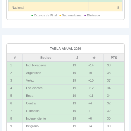
Nacional
8
■
Octavos de Final
■
Sudamericana
■
Eliminado
Universitario
6
Grupo C
Ind. Rivadavia
16
TABLA ANUAL 2026
Fluminense
8
#
Equipo
J
+/-
PTS
Bolívar
5
1
Ind. Rivadavia
19
+14
38
2
Argentinos
19
+9
38
La Guaira
3
3
Vélez
19
+10
37
Grupo D
4
Estudiantes
19
+12
34
5
Boca
19
+11
34
U. Católica
13
6
Central
19
+4
32
Cruzeiro
11
7
Gimnasia
19
+1
32
Boca Jrs.
7
8
Independiente
19
+6
30
9
Belgrano
19
+4
30
Barcelona SC
3