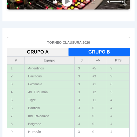
TORNEO CLAUSURA 2026
GRUPO A
GRUPO B
#
Equipo
J
+/-
PTS
1
Vélez
3
+4
9
2
Independiente
3
+2
6
3
Gimnasia (M)
3
+2
6
4
Instituto
3
+1
6
5
Newell's
3
0
4
6
Unión
3
-1
4
7
Boca
3
-2
4
8
Defensa
3
-2
4
9
Talleres
3
+1
3