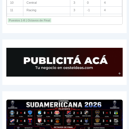
10
Riestra
3
+1
3
11
Estudiantes
3
0
3
12
Lanús
3
-1
3
Puestos 1-8 | Octavos de Final
13
San Lorenzo
3
-1
3
14
Central Córdoba
3
-2
3
15
Platense
3
-5
1