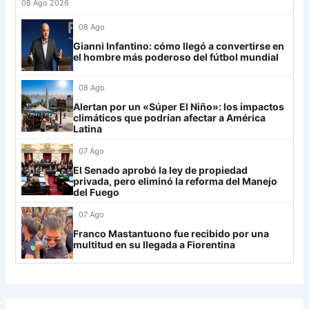
27
Platense
19
-10
17
08 Ago 2026
28
Riestra
19
-6
14
Mirassol
12
08 Ago
29
Aldosivi
19
-15
9
Gianni Infantino: cómo llegó a convertirse en
Lanús
9
el hombre más poderoso del fútbol mundial
30
Estudiantes RC
19
-21
9
Always Ready
3
08 Ago
Grupo H
Alertan por un «Súper El Niño»: los impactos
climáticos que podrían afectar a América
IDV
13
Latina
07 Ago
Rosario Central
13
El Senado aprobó la ley de propiedad
UCV FC
9
privada, pero eliminó la reforma del Manejo
del Fuego
Libertad
0
07 Ago
Franco Mastantuono fue recibido por una
multitud en su llegada a Fiorentina