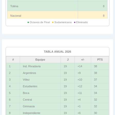
Tolima
8
Nacional
8
■
Octavos de Final
■
Sudamericana
■
Eliminado
Universitario
6
Grupo C
Ind. Rivadavia
16
TABLA ANUAL 2026
Fluminense
8
#
Equipo
J
+/-
PTS
Bolívar
5
1
Ind. Rivadavia
19
+14
38
2
Argentinos
19
+9
38
La Guaira
3
3
Vélez
19
+10
37
Grupo D
4
Estudiantes
19
+12
34
5
Boca
19
+11
34
U. Católica
13
6
Central
19
+4
32
Cruzeiro
11
7
Gimnasia
19
+1
32
Boca Jrs.
7
8
Independiente
19
+6
30