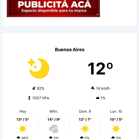
Buenos Aires
12º
62%
14 km/h
1007 hPa
1%
Hoy
Mñn.
Dom. 9
Lun. 10
13º / 5º
14º / 9º
12º / 7º
10º / 5º
46%
0%
0%
0%