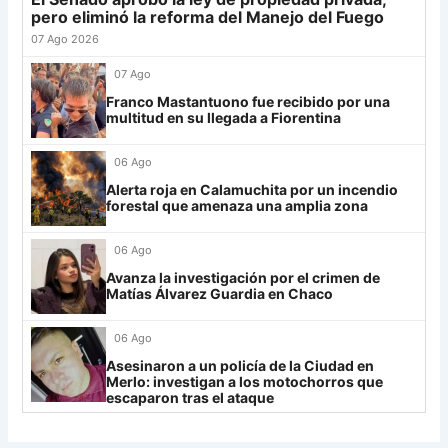
26
Central Córdoba
19
-12
19
pero eliminó la reforma del Manejo del Fuego
LDU
12
27
Platense
19
-10
17
07 Ago 2026
28
Riestra
19
-6
14
Mirassol
12
07 Ago
29
Aldosivi
19
-15
9
Franco Mastantuono fue recibido por una
Lanús
9
multitud en su llegada a Fiorentina
30
Estudiantes RC
19
-21
9
Always Ready
3
06 Ago
Grupo H
Alerta roja en Calamuchita por un incendio
forestal que amenaza una amplia zona
IDV
13
06 Ago
Rosario Central
13
Avanza la investigación por el crimen de
UCV FC
9
Matías Álvarez Guardia en Chaco
Libertad
0
06 Ago
Asesinaron a un policía de la Ciudad en
Merlo: investigan a los motochorros que
escaparon tras el ataque