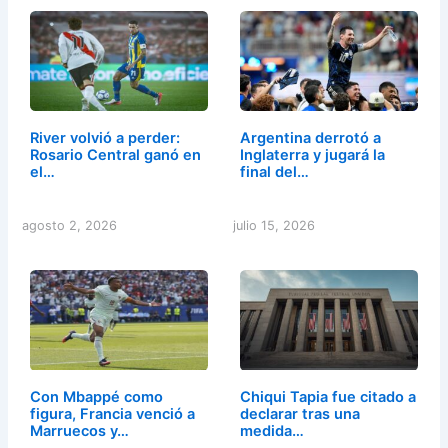
River volvió a perder:
Argentina derrotó a
Rosario Central ganó en
Inglaterra y jugará la
el…
final del…
agosto 2, 2026
julio 15, 2026
Con Mbappé como
Chiqui Tapia fue citado a
figura, Francia venció a
declarar tras una
Marruecos y…
medida…