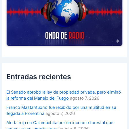
Entradas recientes
El Senado aprobó la ley de propiedad privada, pero eliminó
la reforma del Manejo del Fuego
agosto 7, 2026
Franco Mastantuono fue recibido por una multitud en su
llegada a Fiorentina
agosto 7, 2026
Alerta roja en Calamuchita por un incendio forestal que
amenaza una amplia zona
agosto 6, 2026