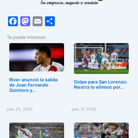
F
M
E
C
a
a
m
o
Te puede interesar:
c
st
ai
m
e
o
l
p
b
d
ar
o
o
tir
o
n
River anunció la salida
Golpe para San Lorenzo:
de Juan Fernando
k
Riestra lo eliminó por…
Quintero y…
julio 25, 2026
julio 17, 2026