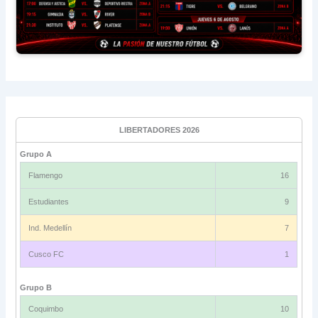
LIBERTADORES 2026
Grupo A
Flamengo
16
Estudiantes
9
Ind. Medellín
7
Cusco FC
1
Grupo B
Coquimbo
10