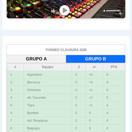
TORNEO CLAUSURA 2026
GRUPO A
GRUPO B
#
Equipo
J
+/-
PTS
1
Argentinos
3
+5
9
2
Barracas
3
+3
9
3
Gimnasia
3
+1
6
4
Atl. Tucumán
3
+2
5
5
Tigre
3
+1
4
6
Banfield
3
0
4
7
Ind. Rivadavia
3
0
4
8
Belgrano
3
0
4