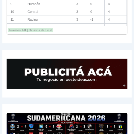
9
Huracán
3
0
4
10
Central
3
0
4
11
Racing
3
-1
4
12
Estudiantes RC
3
-2
4
Puestos 1-8 | Octavos de Final
13
Sarmiento
3
-1
3
14
Aldosivi
3
-2
1
15
River
3
-3
0