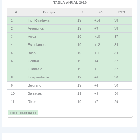
TABLA ANUAL 2026
Fluminense
8
#
Equipo
J
+/-
PTS
Bolívar
5
1
Ind. Rivadavia
19
+14
38
2
Argentinos
19
+9
38
La Guaira
3
3
Vélez
19
+10
37
Grupo D
4
Estudiantes
19
+12
34
5
Boca
19
+11
34
U. Católica
13
6
Central
19
+4
32
Cruzeiro
11
7
Gimnasia
19
+1
32
Boca Jrs.
7
8
Independiente
19
+6
30
9
Belgrano
19
+4
30
Barcelona SC
3
10
Barracas
19
+3
30
11
River
19
+7
29
Grupo E
12
Talleres
19
+5
29
Corinthians
11
Top 8 (clasificados)
13
Lanús
19
+2
27
Platense
10
14
Instituto
19
+1
27
15
Huracán
19
+4
26
Santa Fe
8