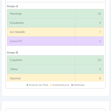
Grupo A
Flamengo
16
Estudiantes
9
Ind. Medellín
7
Cusco FC
1
Grupo B
Coquimbo
10
Tolima
8
Nacional
8
■
Octavos de Final
■
Sudamericana
■
Eliminado
Universitario
6
Grupo C
Ind. Rivadavia
16