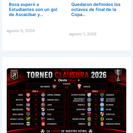
Boca superó a
Quedaron definidos los
Estudiantes con un gol
octavos de final de la
de Ascacíbar y…
Copa…
agosto 5, 2026
agosto 1, 2026