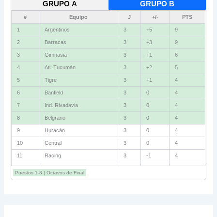
GRUPO A
GRUPO B
#
Equipo
J
+/-
PTS
1
Vélez
3
+4
9
2
Independiente
3
+2
6
3
Gimnasia (M)
3
+2
6
4
Instituto
3
+1
6
5
Newell's
3
0
4
6
Unión
3
-1
4
7
Boca
3
-2
4
8
Defensa
3
-2
4
9
Talleres
3
+1
3
10
Riestra
3
+1
3
11
Estudiantes
3
0
3
12
Lanús
3
-1
3
Puestos 1-8 | Octavos de Final
13
San Lorenzo
3
-1
3
14
Central Córdoba
3
-2
3
15
Platense
3
-5
1