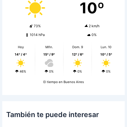
10º
73%
2 km/h
1014 hPa
0%
Hoy
Mñn.
Dom. 9
Lun. 10
14º / 4º
15º / 9º
12º / 6º
10º / 5º
46%
0%
0%
0%
El tiempo en Buenos Aires
También te puede interesar