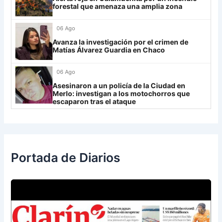
forestal que amenaza una amplia zona
IDV
13
06 Ago
Rosario Central
13
Avanza la investigación por el crimen de
UCV FC
9
Matías Álvarez Guardia en Chaco
Libertad
0
06 Ago
Asesinaron a un policía de la Ciudad en
Merlo: investigan a los motochorros que
escaparon tras el ataque
Portada de Diarios