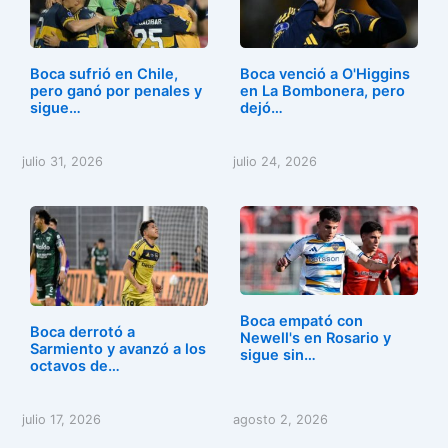
b
d
ar
o
o
tir
o
n
Boca sufrió en Chile,
Boca venció a O'Higgins
k
pero ganó por penales y
en La Bombonera, pero
sigue…
dejó…
julio 31, 2026
julio 24, 2026
Boca empató con
Boca derrotó a
Newell's en Rosario y
Sarmiento y avanzó a los
sigue sin…
octavos de…
julio 17, 2026
agosto 2, 2026