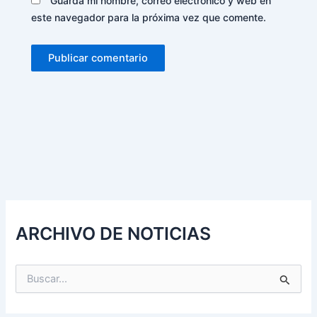
Guarda mi nombre, correo electrónico y web en
este navegador para la próxima vez que comente.
Alternative:
ARCHIVO DE NOTICIAS
B
u
s
c