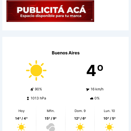
Buenos Aires
4º
90%
16 km/h
1013 hPa
0%
Hoy
Mñn.
Dom. 9
Lun. 10
14º / 4º
15º / 9º
12º / 6º
10º / 5º