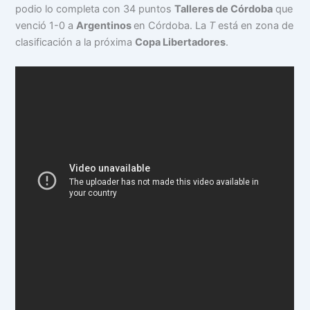
podio lo completa con 34 puntos
Talleres de Córdoba
que
venció 1-0 a
Argentinos
en Córdoba. La
T
está en zona de
clasificación a la próxima
Copa Libertadores
.