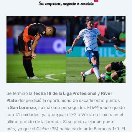
Se terminó la
fecha 18 de la Liga Profesional
y
River
Plate
desperdició la oportunidad de sacarle ocho puntos
a
San Lorenzo
, su máximo perseguidor. El
Millonario
quedó
con 41 unidades, ya que igualó 2-2 a Vélez en Liniers en el
último partido de la jornada. Sí se pudo alejar un punto
más, ya que el
Ciclón
(35) había caído ante Barracas 1-0. El