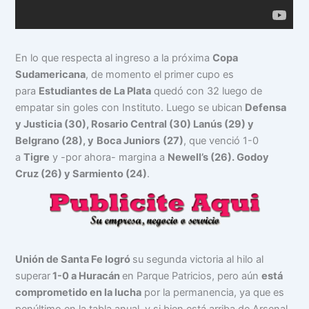
En lo que respecta al ingreso a la próxima
Copa
Sudamericana
, de momento el primer cupo es
para
Estudiantes de La Plata
quedó con 32 luego de
empatar sin goles con Instituto. Luego se ubican
Defensa
y Justicia (30), Rosario Central (30) Lanús (29) y
Belgrano (28), y
Boca Juniors
(27)
, que venció 1-0
a
Tigre
y -por ahora- margina a
Newell’s (26). Godoy
Cruz (26) y Sarmiento (24)
.
Unión de Santa Fe logró
su segunda victoria al hilo al
superar
1-0 a Huracán
en Parque Patricios, pero aún
está
comprometido en la lucha
por la permanencia, ya que es