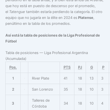
penúltimo en la tabla anual, y si bien está arriba de Arsenal,
que hoy está en puesto de descenso por el promedio,
el
Tatengue
también estaría perdiendo la categoría. El otro
equipo que no jugaría en la élite en 2024 es
Platense
,
penúltimo en la tabla de los promedios.
Así está la tabla de posiciones de la Liga Profesional de
Fútbol
Tabla de posiciones — Liga Profesional Argentina
(Acumulada)
Pos.
PTS
PJ
G
P
1
River Plate
41
18
13
3
2
San Lorenzo
35
18
10
3
Talleres de
3
34
18
10
4
Córdoba