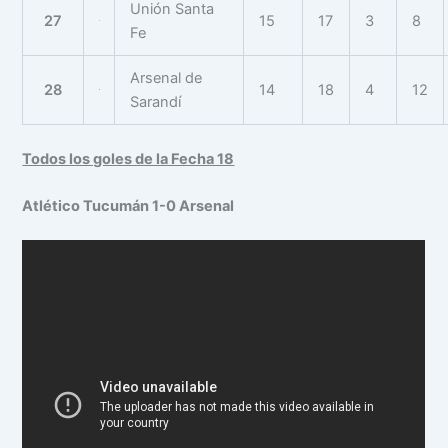
Unión Santa
27
15
17
3
8
Fe
Arsenal de
28
14
18
4
12
Sarandí
Todos los goles de la Fecha 18
Atlético Tucumán 1-0 Arsenal