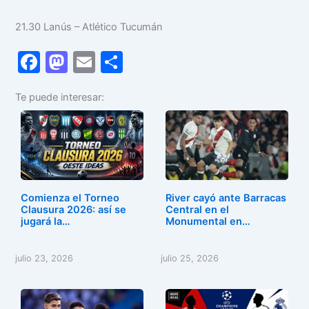
21.30 Lanús – Atlético Tucumán
F
M
E
C
a
a
m
o
Te puede interesar:
c
st
ai
m
e
o
l
p
b
d
ar
o
o
tir
o
n
Comienza el Torneo
River cayó ante Barracas
k
Clausura 2026: así se
Central en el
jugará la…
Monumental en…
julio 23, 2026
julio 25, 2026