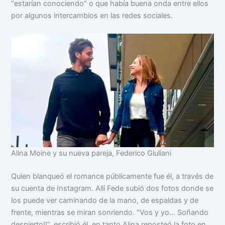
“estarían conociendo” o que había buena onda entre ellos
por algunos intercambios en las redes sociales.
Alina Moine y su nueva pareja, Federico Giuliani
Quien blanqueó el romance públicamente fue él, a través de
su cuenta de Instagram. Allí Fede subió dos fotos donde se
los puede ver caminando de la mano, de espaldas y de
frente, mientras se miran sonriendo. “Vos y yo… Soñando
despierto!!”, escribió él, en tanto Alina reposteó la foto en