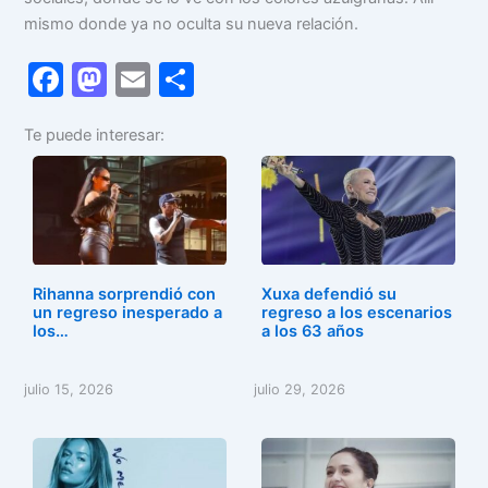
mismo donde ya no oculta su nueva relación.
F
M
E
C
a
a
m
o
Te puede interesar:
c
st
ai
m
e
o
l
p
b
d
ar
o
o
tir
o
n
Rihanna sorprendió con
Xuxa defendió su
k
un regreso inesperado a
regreso a los escenarios
los…
a los 63 años
julio 15, 2026
julio 29, 2026