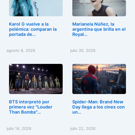
Karol G vuelve a la
Marianela Núñez, la
polémica: comparan la
argentina que brilla en el
portada de…
Royal…
agosto 8, 2026
julio 30, 2026
BTS interpretó por
Spider-Man: Brand New
primera vez "Louder
Day llega a los cines con
Than Bombs"…
un…
julio 14, 2026
julio 22, 2026