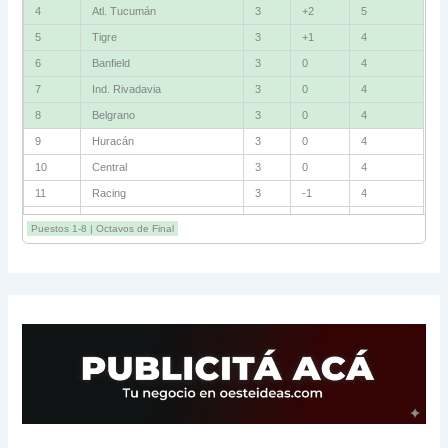
4
Atl. Tucumán
3
+2
5
5
Tigre
3
+1
4
6
Banfield
3
0
4
7
Ind. Rivadavia
3
0
4
8
Belgrano
3
0
4
9
Huracán
3
0
4
10
Central
3
0
4
11
Racing
3
-1
4
12
Estudiantes RC
3
-2
4
Puestos 1-8 | Octavos de Final
13
Sarmiento
3
-1
3
14
Aldosivi
3
-2
1
15
River
3
-3
0