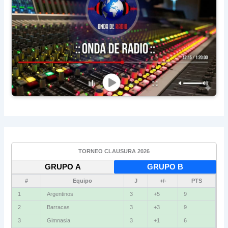
TORNEO CLAUSURA 2026
GRUPO A
GRUPO B
#
Equipo
J
+/-
PTS
1
Argentinos
3
+5
9
2
Barracas
3
+3
9
3
Gimnasia
3
+1
6