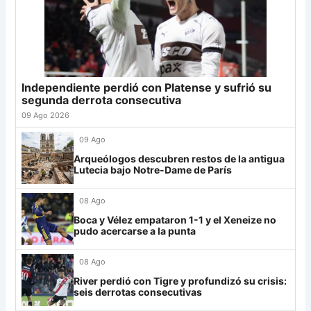
Palmeiras
11
21
Defensa
19
-5
23
22
Banfield
19
-2
22
Sporting Cristal
6
23
Sarmiento
19
-8
22
Junior
4
24
Atl. Tucumán
19
-3
19
25
Newell's
19
-12
19
Independiente perdió con Platense y sufrió su
Grupo G
26
Central Córdoba
19
-12
19
segunda derrota consecutiva
LDU
12
27
Platense
19
-10
17
09 Ago 2026
28
Riestra
19
-6
14
Mirassol
12
09 Ago
29
Aldosivi
19
-15
9
Arqueólogos descubren restos de la antigua
Lanús
9
Lutecia bajo Notre-Dame de París
30
Estudiantes RC
19
-21
9
Always Ready
3
08 Ago
Grupo H
Boca y Vélez empataron 1-1 y el Xeneize no
pudo acercarse a la punta
IDV
13
08 Ago
Rosario Central
13
River perdió con Tigre y profundizó su crisis:
UCV FC
9
seis derrotas consecutivas