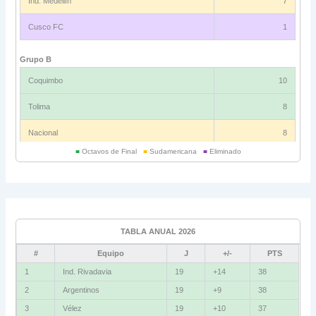
Ind. Medellín
7
Cusco FC
1
Grupo B
Coquimbo
10
Tolima
8
Nacional
8
■
Octavos de Final
■
Sudamericana
■
Eliminado
Universitario
6
Grupo C
Ind. Rivadavia
16
TABLA ANUAL 2026
Fluminense
8
#
Equipo
J
+/-
PTS
Bolívar
5
1
Ind. Rivadavia
19
+14
38
2
Argentinos
19
+9
38
La Guaira
3
3
Vélez
19
+10
37