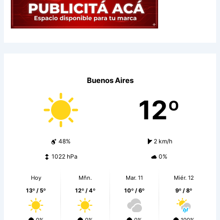
Buenos Aires
12º
48%
2 km/h
1022 hPa
0%
Hoy
Mñn.
Mar. 11
Miér. 12
13º / 5º
12º / 4º
10º / 6º
9º / 8º
0%
0%
0%
100%