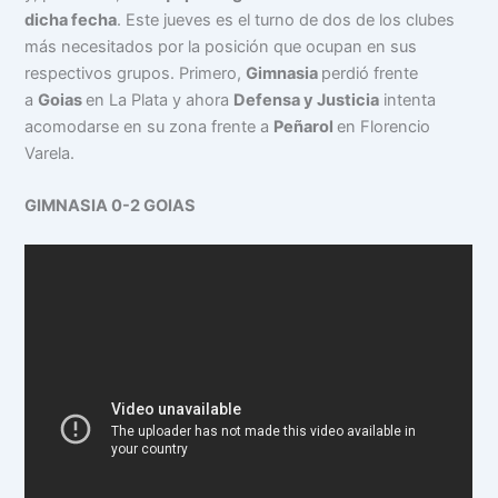
dicha fecha
. Este jueves es el turno de dos de los clubes
más necesitados por la posición que ocupan en sus
respectivos grupos. Primero,
Gimnasia
perdió frente
a
Goias
en La Plata y ahora
Defensa y Justicia
intenta
acomodarse en su zona frente a
Peñarol
en Florencio
Varela.
GIMNASIA 0-2 GOIAS