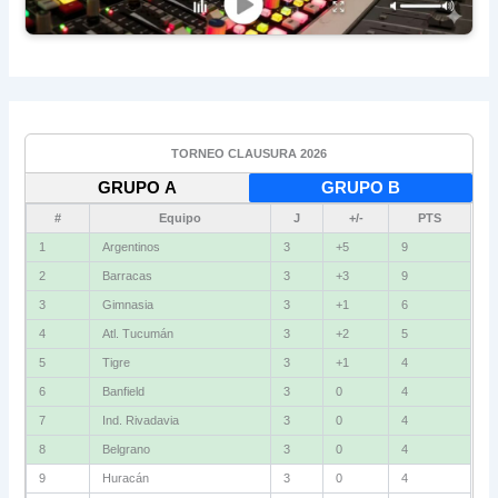
TORNEO CLAUSURA 2026
GRUPO A
GRUPO B
#
Equipo
J
+/-
PTS
1
Vélez
3
+4
9
2
Independiente
3
+2
6
3
Gimnasia (M)
3
+2
6
4
Instituto
3
+1
6
5
Newell's
3
0
4
6
Unión
3
-1
4
7
Boca
3
-2
4
8
Defensa
3
-2
4
9
Talleres
3
+1
3