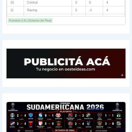
10
Riestra
3
+1
3
11
Estudiantes
3
0
3
12
Lanús
3
-1
3
Puestos 1-8 | Octavos de Final
13
San Lorenzo
3
-1
3
14
Central Córdoba
3
-2
3
15
Platense
3
-5
1