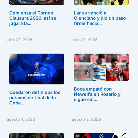
Comienza el Torneo
Lanús venció a
Clausura 2026: así se
Cienciano y dio un paso
jugará la…
firme hacia…
julio 23, 2026
julio 23, 2026
Boca empató con
Quedaron definidos los
Newell's en Rosario y
octavos de final de la
sigue sin…
Copa…
agosto 1, 2026
agosto 2, 2026