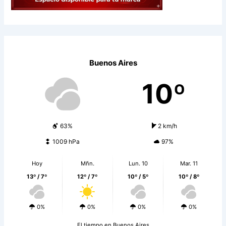
Buenos Aires
10º
63%
2 km/h
1009 hPa
97%
Hoy
Mñn.
Lun. 10
Mar. 11
13º / 7º
12º / 7º
10º / 5º
10º / 8º
0%
0%
0%
0%
El tiempo en Buenos Aires