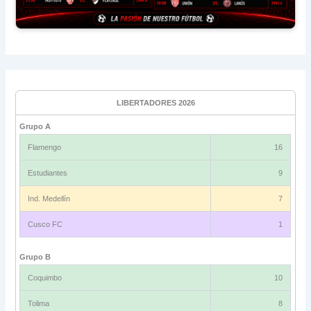
LIBERTADORES 2026
Grupo A
Flamengo
16
Estudiantes
9
Ind. Medellín
7
Cusco FC
1
Grupo B
Coquimbo
10
Tolima
8