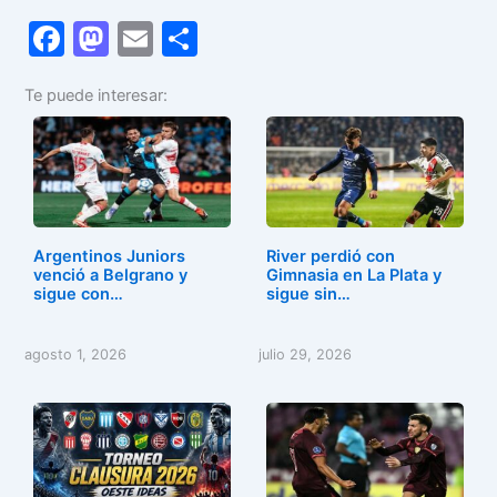
F
M
E
C
a
a
m
o
Te puede interesar:
c
st
ai
m
e
o
l
p
b
d
ar
o
o
tir
o
n
Argentinos Juniors
River perdió con
k
venció a Belgrano y
Gimnasia en La Plata y
sigue con…
sigue sin…
agosto 1, 2026
julio 29, 2026