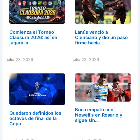
Comienza el Torneo
Lanús venció a
Clausura 2026: así se
Cienciano y dio un paso
jugará la…
firme hacia…
julio 23, 2026
julio 23, 2026
Boca empató con
Quedaron definidos los
Newell's en Rosario y
octavos de final de la
sigue sin…
Copa…