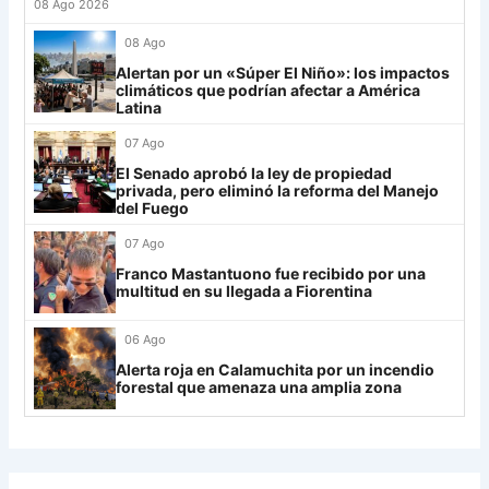
27
Platense
19
-10
17
08 Ago 2026
28
Riestra
19
-6
14
Mirassol
12
08 Ago
29
Aldosivi
19
-15
9
Alertan por un «Súper El Niño»: los impactos
Lanús
9
climáticos que podrían afectar a América
30
Estudiantes RC
19
-21
9
Latina
Always Ready
3
07 Ago
Grupo H
El Senado aprobó la ley de propiedad
privada, pero eliminó la reforma del Manejo
IDV
13
del Fuego
Rosario Central
13
07 Ago
Franco Mastantuono fue recibido por una
UCV FC
9
multitud en su llegada a Fiorentina
Libertad
0
06 Ago
Alerta roja en Calamuchita por un incendio
forestal que amenaza una amplia zona