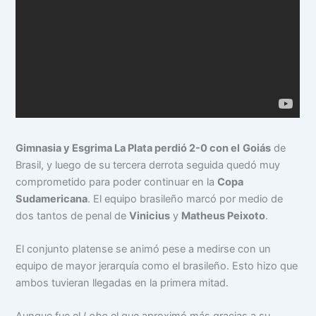
Gimnasia y Esgrima La Plata perdió 2-0 con el
Goiás
de
Brasil, y luego de su tercera derrota seguida quedó muy
comprometido para poder continuar en la
Copa
Sudamericana
. El equipo brasileño marcó por medio de
dos tantos de penal de
Vinicius
y
Matheus Peixoto
.
El conjunto platense se animó pese a medirse con un
equipo de mayor jerarquía como el brasileño. Esto hizo que
ambos tuvieran llegadas en la primera mitad.