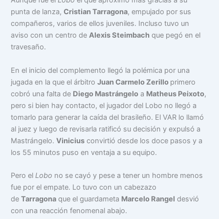
Aunque fue el
Lobo
el que aproximó más gracias a su
punta de lanza,
Cristian Tarragona
, empujado por sus
compañeros, varios de ellos juveniles. Incluso tuvo un
aviso con un centro de
Alexis Steimbach
que pegó en el
travesaño.
En el inicio del complemento llegó la polémica por una
jugada en la que el árbitro
Juan Carmelo Zerillo
primero
cobró una falta de
Diego Mastrángelo
a
Matheus Peixoto
,
pero si bien hay contacto, el jugador del Lobo no llegó a
tomarlo para generar la caída del brasileño. El VAR lo llamó
al juez y luego de revisarla ratificó su decisión y expulsó a
Mastrángelo.
Vinicius
convirtió desde los doce pasos y a
los 55 minutos puso en ventaja a su equipo.
Pero el
Lobo
no se cayó y pese a tener un hombre menos
fue por el empate. Lo tuvo con un cabezazo
de
Tarragona
que el guardameta
Marcelo Rangel
desvió
con una reacción fenomenal abajo.