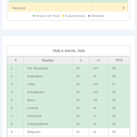
Nacional
8
■
Octavos de Final
■
Sudamericana
■
Eliminado
Universitario
6
Grupo C
Ind. Rivadavia
16
TABLA ANUAL 2026
Fluminense
8
#
Equipo
J
+/-
PTS
Bolívar
5
1
Ind. Rivadavia
19
+14
38
2
Argentinos
19
+9
38
La Guaira
3
3
Vélez
19
+10
37
Grupo D
4
Estudiantes
19
+12
34
5
Boca
19
+11
34
U. Católica
13
6
Central
19
+4
32
Cruzeiro
11
7
Gimnasia
19
+1
32
Boca Jrs.
7
8
Independiente
19
+6
30
9
Belgrano
19
+4
30
Barcelona SC
3