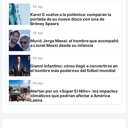
28
Riestra
19
-6
14
Mirassol
12
08 Ago
29
Aldosivi
19
-15
9
Karol G vuelve a la polémica: comparan la
Lanús
9
portada de su nuevo disco con una de
30
Estudiantes RC
19
-21
9
Britney Spears
Always Ready
3
08 Ago
Grupo H
Murió Jorge Messi: el hombre que acompañó
a Lionel Messi desde su infancia
IDV
13
08 Ago
Rosario Central
13
Gianni Infantino: cómo llegó a convertirse en
UCV FC
9
el hombre más poderoso del fútbol mundial
Libertad
0
08 Ago
Alertan por un «Súper El Niño»: los impactos
climáticos que podrían afectar a América
Latina