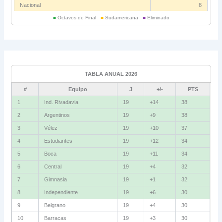
Nacional
8
■
Octavos de Final
■
Sudamericana
■
Eliminado
Universitario
6
Grupo C
Ind. Rivadavia
16
TABLA ANUAL 2026
Fluminense
8
#
Equipo
J
+/-
PTS
Bolívar
5
1
Ind. Rivadavia
19
+14
38
2
Argentinos
19
+9
38
La Guaira
3
3
Vélez
19
+10
37
Grupo D
4
Estudiantes
19
+12
34
5
Boca
19
+11
34
U. Católica
13
6
Central
19
+4
32
Cruzeiro
11
7
Gimnasia
19
+1
32
Boca Jrs.
7
8
Independiente
19
+6
30
9
Belgrano
19
+4
30
Barcelona SC
3
10
Barracas
19
+3
30