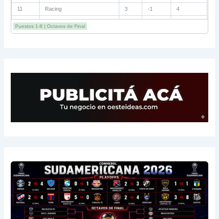
11
Racing
3
-1
4
12
Estudiantes RC
3
-2
4
Puestos 1-8 | Octavos de Final
13
Sarmiento
3
-1
3
14
Aldosivi
3
-2
1
15
River
3
-3
0