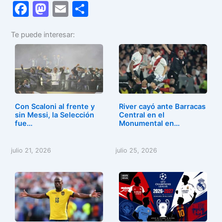
F
M
E
C
a
a
m
o
Te puede interesar:
c
st
ai
m
e
o
l
p
b
d
ar
o
o
tir
o
n
Con Scaloni al frente y
River cayó ante Barracas
k
sin Messi, la Selección
Central en el
fue…
Monumental en…
julio 21, 2026
julio 25, 2026