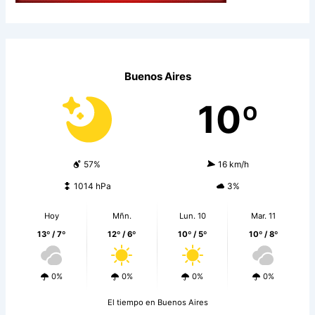
Buenos Aires
10º
57%
16 km/h
1014 hPa
3%
Hoy
Mñn.
Lun. 10
Mar. 11
13º / 7º
12º / 6º
10º / 5º
10º / 8º
0%
0%
0%
0%
El tiempo en Buenos Aires