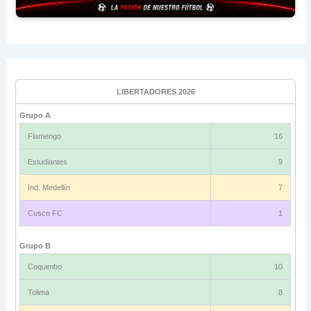
LIBERTADORES 2026
Grupo A
Flamengo
16
Estudiantes
9
Ind. Medellín
7
Cusco FC
1
Grupo B
Coquimbo
10
Tolima
8