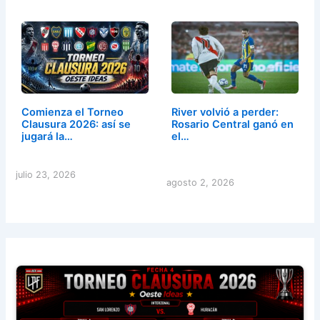
Comienza el Torneo
River volvió a perder:
Clausura 2026: así se
Rosario Central ganó en
jugará la…
el…
julio 23, 2026
agosto 2, 2026