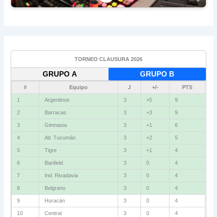
TORNEO CLAUSURA 2026
GRUPO A
GRUPO B
#
Equipo
J
+/-
PTS
1
Argentinos
3
+5
9
2
Barracas
3
+3
9
3
Gimnasia
3
+1
6
4
Atl. Tucumán
3
+2
5
5
Tigre
3
+1
4
6
Banfield
3
0
4
7
Ind. Rivadavia
3
0
4
8
Belgrano
3
0
4
9
Huracán
3
0
4
10
Central
3
0
4