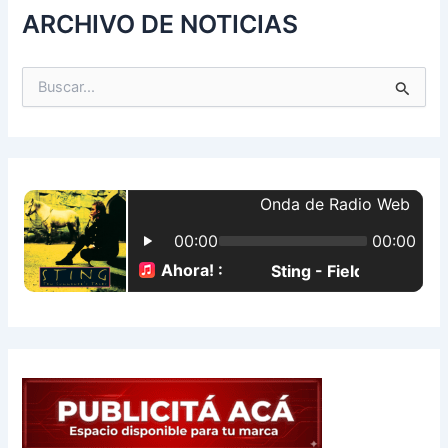
ARCHIVO DE NOTICIAS
B
u
s
c
a
r
p
o
r
: