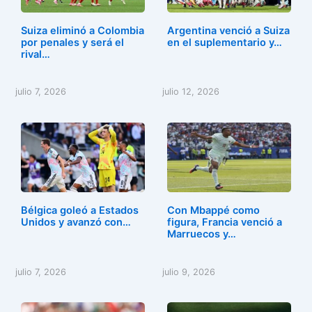
o
o
tir
o
n
Suiza eliminó a Colombia
Argentina venció a Suiza
k
por penales y será el
en el suplementario y…
rival…
julio 7, 2026
julio 12, 2026
Bélgica goleó a Estados
Con Mbappé como
Unidos y avanzó con…
figura, Francia venció a
Marruecos y…
julio 7, 2026
julio 9, 2026