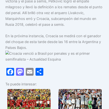
victoria y el pase a semis, Petkovic logró el empate
milagroso y llevó la definición a los remates desde el punto
del penal. Allí brilló otra vez el arquero Livakovic,
Marquinhos erró y Croacia, subcampeón del mundo en
Rusia 2018, celebró el pase a semis.
En la próxima instancia, Croacia se medirá con el ganador
del choque de esta tarde desde las 16 entre la Argentina y
Países Bajos.
F
M
E
C
a
a
m
o
Te puede interesar:
c
st
ai
m
e
o
l
p
b
d
ar