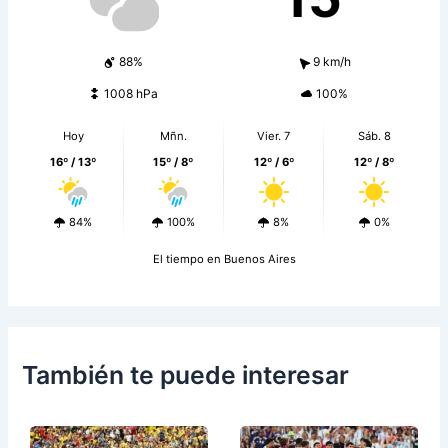
88%
9 km/h
1008 hPa
100%
Hoy
Mñn.
Vier. 7
Sáb. 8
16º / 13º
15º / 8º
12º / 6º
12º / 8º
84%
100%
8%
0%
El tiempo en Buenos Aires
También te puede interesar