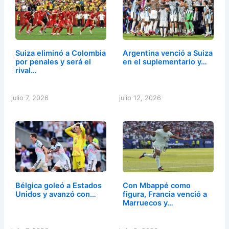
Suiza eliminó a Colombia
Argentina venció a Suiza
por penales y será el
en el suplementario y…
rival…
julio 7, 2026
julio 12, 2026
Bélgica goleó a Estados
Con Mbappé como
Unidos y avanzó con…
figura, Francia venció a
Marruecos y…