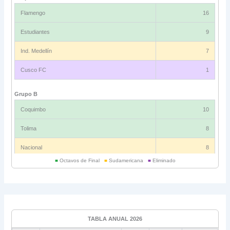
Flamengo
16
Estudiantes
9
Ind. Medellín
7
Cusco FC
1
Grupo B
Coquimbo
10
Tolima
8
Nacional
8
■
Octavos de Final
■
Sudamericana
■
Eliminado
Universitario
6
Grupo C
Ind. Rivadavia
16
TABLA ANUAL 2026
Fluminense
8