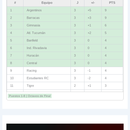
#
Equipo
J
+/-
PTS
1
Vélez
3
+4
9
2
Independiente
3
+2
6
3
Gimnasia (M)
3
+2
6
4
Instituto
3
+1
6
5
Newell's
3
0
4
6
Defensa
3
-2
4
7
Talleres
3
+1
3
8
Riestra
3
+1
3
9
Estudiantes
2
+1
3
10
Lanús
2
0
3
11
San Lorenzo
3
-1
3
12
Central Córdoba
3
-2
3
Puestos 1-8 | Octavos de Final
13
Unión
2
-2
1
14
Boca
2
-3
1
15
Platense
3
-5
1