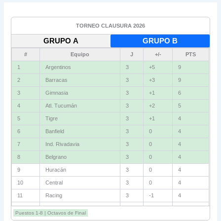
TORNEO CLAUSURA 2026
GRUPO A
GRUPO B
#
Equipo
J
+/-
PTS
1
Vélez
3
+4
9
2
Independiente
3
+2
6
3
Gimnasia (M)
3
+2
6
4
Instituto
3
+1
6
5
Newell's
3
0
4
6
Unión
3
-1
4
7
Boca
3
-2
4
8
Defensa
3
-2
4
9
Talleres
3
+1
3
10
Riestra
3
+1
3
11
Estudiantes
3
0
3
12
Lanús
3
-1
3
Puestos 1-8 | Octavos de Final
13
San Lorenzo
3
-1
3