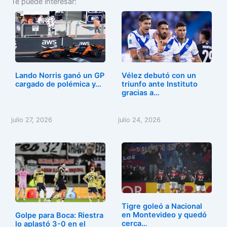
Te puede interesar:
c
st
ai
m
e
o
l
p
b
d
ar
o
o
tir
o
n
Lando Norris ganó un GP
Vélez debutó con un
k
cargado de polémica y…
triunfo ante Instituto
gracias a…
julio 27, 2026
julio 24, 2026
Tigre goleó a Nacional
en Montevideo y quedó
Golpe para Boca: Riestra
cerca…
lo aplastó 3-0 en el