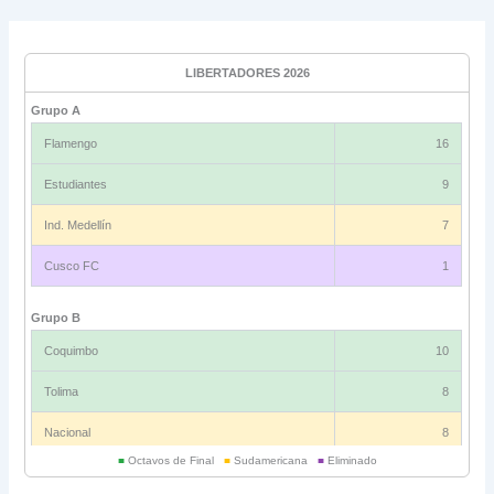
LIBERTADORES 2026
Grupo A
Flamengo
16
Estudiantes
9
Ind. Medellín
7
Cusco FC
1
Grupo B
Coquimbo
10
Tolima
8
Nacional
8
■
Octavos de Final
■
Sudamericana
■
Eliminado
Universitario
6