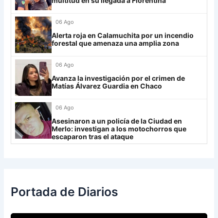
multitud en su llegada a Fiorentina
Always Ready
3
06 Ago
Grupo H
Alerta roja en Calamuchita por un incendio
forestal que amenaza una amplia zona
IDV
13
06 Ago
Rosario Central
13
Avanza la investigación por el crimen de
UCV FC
9
Matías Álvarez Guardia en Chaco
Libertad
0
06 Ago
Asesinaron a un policía de la Ciudad en
Merlo: investigan a los motochorros que
escaparon tras el ataque
Portada de Diarios