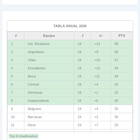
Grupo C
Ind. Rivadavia
16
TABLA ANUAL 2026
Fluminense
8
#
Equipo
J
+/-
PTS
Bolívar
5
1
Ind. Rivadavia
19
+14
38
2
Argentinos
19
+9
38
La Guaira
3
3
Vélez
19
+10
37
Grupo D
4
Estudiantes
19
+12
34
5
Boca
19
+11
34
U. Católica
13
6
Central
19
+4
32
Cruzeiro
11
7
Gimnasia
19
+1
32
Boca Jrs.
7
8
Independiente
19
+6
30
9
Belgrano
19
+4
30
Barcelona SC
3
10
Barracas
19
+3
30
11
River
19
+7
29
Grupo E
12
Talleres
19
+5
29
Corinthians
11
Top 8 (clasificados)