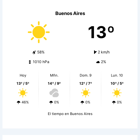
Buenos Aires
13º
58%
2 km/h
1010 hPa
2%
Hoy
Mñn.
Dom. 9
Lun. 10
13º / 5º
14º / 9º
12º / 7º
10º / 5º
46%
0%
0%
0%
El tiempo en Buenos Aires