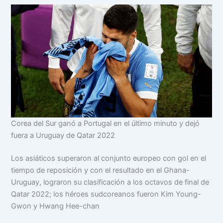
Corea del Sur ganó a Portugal en el último minuto y dejó
fuera a Uruguay de Qatar 2022
Los asiáticos superaron al conjunto europeo con gol en el
tiempo de reposición y con el resultado en el Ghana-
Uruguay, lograron su clasificación a los octavos de final de
Qatar 2022; los héroes sudcoreanos fueron Kim Young-
Gwon y Hwang Hee-chan