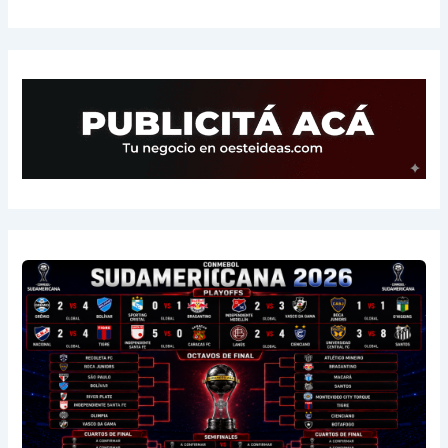
14
Central Córdoba
3
-2
3
15
Platense
3
-5
1