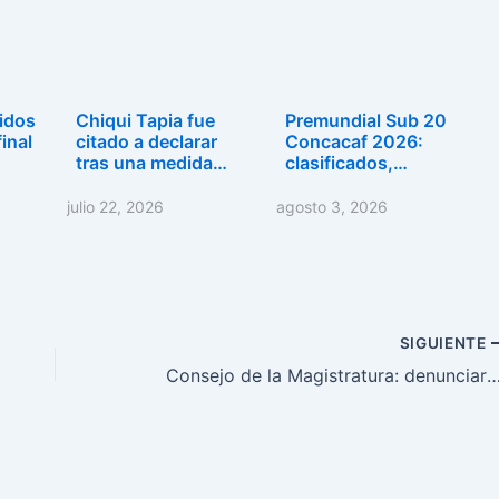
idos
Chiqui Tapia fue
Premundial Sub 20
inal
citado a declarar
Concacaf 2026:
tras una medida…
clasificados,…
julio 22, 2026
agosto 3, 2026
SIGUIENTE
Consejo de la Magistratura: denunciaron a Cristina Kirchner y senadores por la desi