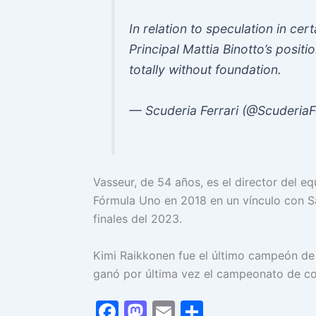
In relation to speculation in ce
Principal Mattia Binotto’s positi
totally without foundation.
— Scuderia Ferrari (@ScuderiaF
Vasseur, de 54 años, es el director del 
Fórmula Uno en 2018 en un vínculo con Sa
finales del 2023.
Kimi Raikkonen fue el último campeón de 
ganó por última vez el campeonato de co
F
M
E
C