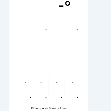
-º
-
-
-
-
-
-
-
-
-
-
-
-
-
-
-
-
El tiempo en Buenos Aires