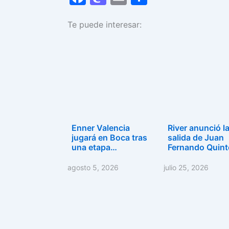
a
a
m
o
Te puede interesar:
c
st
ai
m
e
o
l
p
b
d
ar
o
o
tir
o
n
k
Enner Valencia
River anunció l
jugará en Boca tras
salida de Juan
una etapa
Fernando Quint
marcada…
y…
agosto 5, 2026
julio 25, 2026