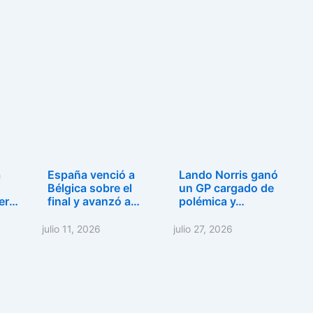
a
España venció a
Lando Norris ganó
Bélgica sobre el
un GP cargado de
ero
final y avanzó a…
polémica y…
julio 11, 2026
julio 27, 2026