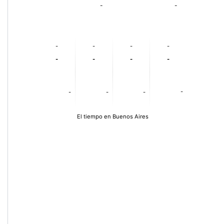
-
-
-
-
-
-
-
-
-
-
-
-
-
-
El tiempo en Buenos Aires