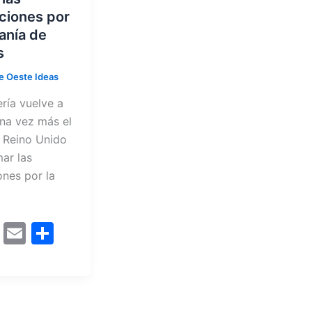
ciones por
anía de
s
e Oeste Ideas
ería vuelve a
una vez más el
l Reino Unido
ar las
nes por la
M
E
C
a
m
o
st
ai
m
o
l
p