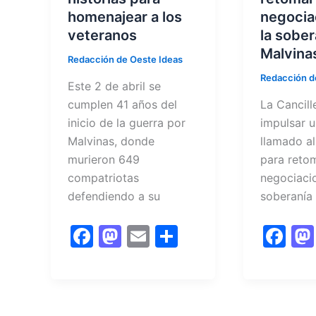
homenajear a los
negocia
veteranos
la sober
Malvina
Redacción de Oeste Ideas
Redacción d
Este 2 de abril se
cumplen 41 años del
La Cancill
inicio de la guerra por
impulsar 
Malvinas, donde
llamado a
murieron 649
para retom
compatriotas
negociacio
defendiendo a su
soberanía
F
M
E
C
F
a
a
m
o
a
c
st
ai
m
c
e
o
l
p
e