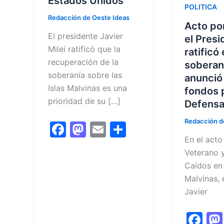
Estados Unidos
POLITICA
Redacción de Oeste Ideas
Acto po
El presidente Javier
el Presi
Milei ratificó que la
ratificó
recuperación de la
soberan
soberanía sobre las
anunció
Islas Malvinas es una
fondos 
prioridad de su […]
Defens
Redacción d
F
M
E
C
En el acto
a
a
m
o
Veterano y
c
st
ai
m
Caídos en
e
o
l
p
Malvinas, 
b
d
ar
Javier
o
o
tir
F