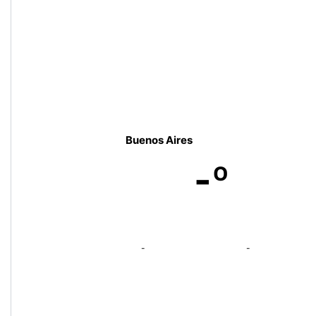
Buenos Aires
-º
-
-