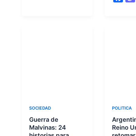
o
n
a
k
c
e
b
o
o
k
SOCIEDAD
POLITICA
Guerra de
Argentin
Malvinas: 24
Reino U
historias para
retomar