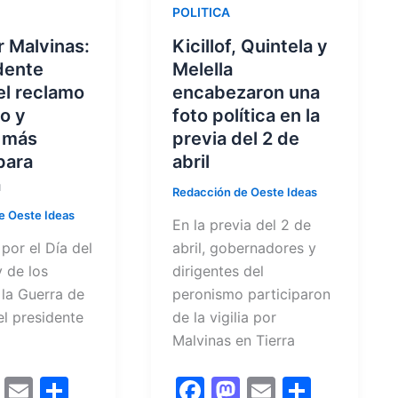
POLITICA
r Malvinas:
Kicillof, Quintela y
dente
Melella
 el reclamo
encabezaron una
o y
foto política en la
 más
previa del 2 de
para
abril
a
Redacción de Oeste Ideas
e Oeste Ideas
En la previa del 2 de
 por el Día del
abril, gobernadores y
 de los
dirigentes del
 la Guerra de
peronismo participaron
el presidente
de la vigilia por
Malvinas en Tierra
M
E
C
F
M
E
C