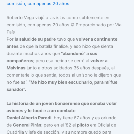
Roberto Vega viajó a las islas como subteniente en
comisión, con apenas 20 años.
© Proporcionado por Vía
País
Por
la salud de su padre
tuvo que
volver a continente
antes
de que la batalla finalice, y eso hizo que sienta
durante muchos años que
“abandonó” a sus
compañeros;
pero esa herida se cerró al
volver a
Malvinas
junto a otros soldados 35 años después, al
comentarle lo que sentía, todos al unísono le dijeron que
no fue así:
“Me hizo muy bien escucharlo, para mí fue
sanador”.
La historia de un joven bonaerense que soñaba volar
aviones y le tocó ir a un combate
Daniel Alberto Paredi,
hoy tiene 67 años y es oriundo
de
General Pirán
; pero en el ‘82 el
piloto
era Oficial de
Cuadrilla y jefe de sección, y su nombre quedó para