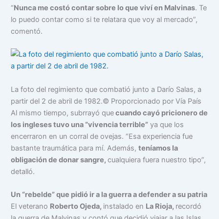
“
Nunca me costó contar sobre lo que viví en Malvinas
. Te
lo puedo contar como si te relatara que voy al mercado”,
comentó.
La foto del regimiento que combatió junto a Darío Salas, a
partir del 2 de abril de 1982.
© Proporcionado por Vía País
Al mismo tiempo, subrrayó que
cuando cayó pricionero de
los ingleses tuvo una “vivencia terrible”
ya que los
encerraron en un corral de ovejas. “Esa experiencia fue
bastante traumática para mí. Además,
teníamos la
obligación de donar sangre,
cualquiera fuera nuestro tipo”,
detalló.
Un “rebelde” que pidió ir a la guerra a defender a su patria
El veterano
Roberto Ojeda,
instalado en
La Rioja,
recordó
la guerra de Malvinas y contó que decidió viajar a las Islas