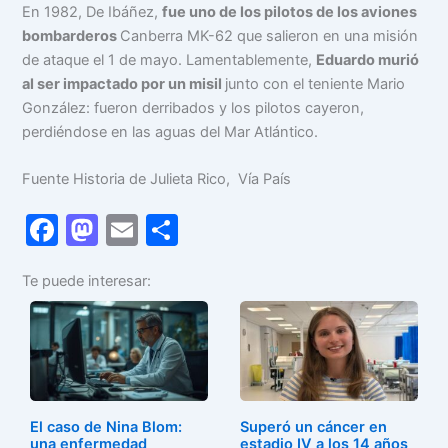
En 1982, De Ibáñez,
fue uno de los pilotos de los aviones
bombarderos
Canberra MK-62 que salieron en una misión
de ataque el 1 de mayo. Lamentablemente,
Eduardo murió
al ser impactado por un misil
junto con el teniente Mario
González: fueron derribados y los pilotos cayeron,
perdiéndose en las aguas del Mar Atlántico.
Fuente Historia de Julieta Rico, Vía País
F
M
E
C
a
a
m
o
Te puede interesar:
c
st
ai
m
e
o
l
p
b
d
ar
o
o
tir
o
n
El caso de Nina Blom:
Superó un cáncer en
una enfermedad
estadio IV a los 14 años