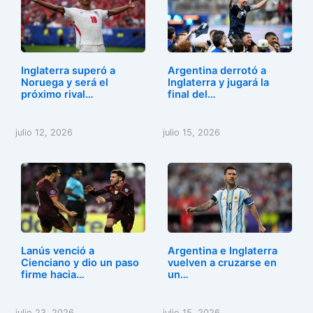
Inglaterra superó a
Argentina derrotó a
Noruega y será el
Inglaterra y jugará la
próximo rival…
final del…
julio 12, 2026
julio 15, 2026
Lanús venció a
Argentina e Inglaterra
Cienciano y dio un paso
vuelven a cruzarse en
firme hacia…
un…
julio 23, 2026
julio 15, 2026