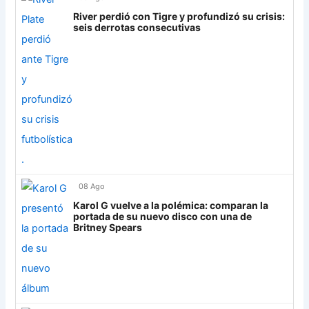
Grupo H
River perdió con Tigre y profundizó su crisis:
seis derrotas consecutivas
IDV
13
Rosario Central
13
UCV FC
9
Libertad
0
08 Ago
Karol G vuelve a la polémica: comparan la
portada de su nuevo disco con una de
Britney Spears