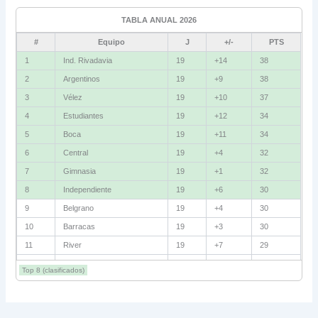
Ind. Rivadavia
16
TABLA ANUAL 2026
Fluminense
8
#
Equipo
J
+/-
PTS
Bolívar
5
1
Ind. Rivadavia
19
+14
38
2
Argentinos
19
+9
38
La Guaira
3
3
Vélez
19
+10
37
Grupo D
4
Estudiantes
19
+12
34
5
Boca
19
+11
34
U. Católica
13
6
Central
19
+4
32
Cruzeiro
11
7
Gimnasia
19
+1
32
Boca Jrs.
7
8
Independiente
19
+6
30
9
Belgrano
19
+4
30
Barcelona SC
3
10
Barracas
19
+3
30
11
River
19
+7
29
Grupo E
12
Talleres
19
+5
29
Corinthians
11
Top 8 (clasificados)
13
Lanús
19
+2
27
Platense
10
14
Instituto
19
+1
27