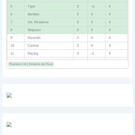
5
Tigre
3
+1
4
6
Banfield
3
0
4
7
Ind. Rivadavia
3
0
4
8
Belgrano
3
0
4
9
Huracán
3
0
4
10
Central
3
0
4
11
Racing
3
-1
4
12
Estudiantes RC
3
-2
4
Puestos 1-8 | Octavos de Final
13
Sarmiento
3
-1
3
14
Aldosivi
3
-2
1
15
River
3
-3
0