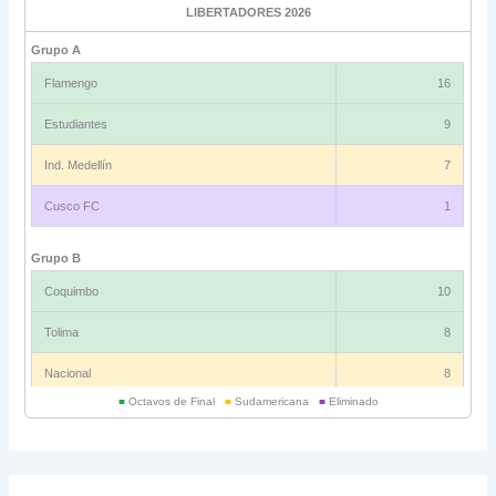
LIBERTADORES 2026
Grupo A
Flamengo
16
Estudiantes
9
Ind. Medellín
7
Cusco FC
1
Grupo B
Coquimbo
10
Tolima
8
Nacional
8
■
Octavos de Final
■
Sudamericana
■
Eliminado
Universitario
6
Grupo C