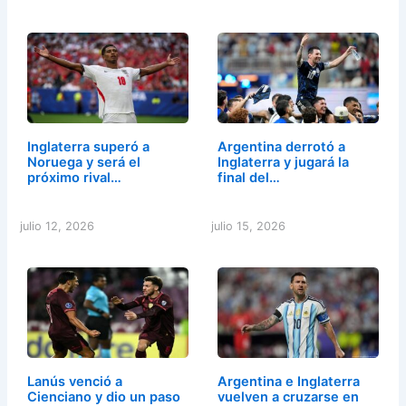
Inglaterra superó a
Argentina derrotó a
Noruega y será el
Inglaterra y jugará la
próximo rival…
final del…
julio 12, 2026
julio 15, 2026
Lanús venció a
Argentina e Inglaterra
Cienciano y dio un paso
vuelven a cruzarse en