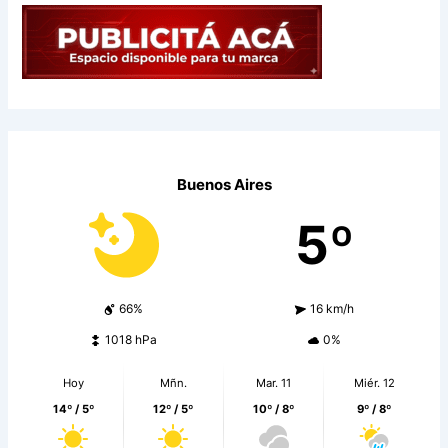
Buenos Aires
5º
66%
16 km/h
1018 hPa
0%
Hoy
Mñn.
Mar. 11
Miér. 12
14º / 5º
12º / 5º
10º / 8º
9º / 8º