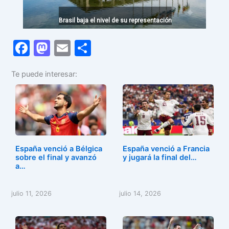
Brasil baja el nivel de su representación
F
M
E
C
a
a
m
o
Te puede interesar:
c
st
ai
m
e
o
l
p
b
d
ar
o
o
tir
o
n
España venció a Bélgica
España venció a Francia
k
sobre el final y avanzó
y jugará la final del…
a…
julio 11, 2026
julio 14, 2026