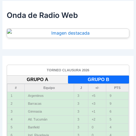
Onda de Radio Web
TORNEO CLAUSURA 2026
GRUPO A
GRUPO B
#
Equipo
J
+/-
PTS
1
Vélez
3
+4
9
2
Independiente
3
+2
6
3
Gimnasia (M)
3
+2
6
4
Instituto
3
+1
6
5
Newell's
3
0
4
6
Defensa
3
-2
4