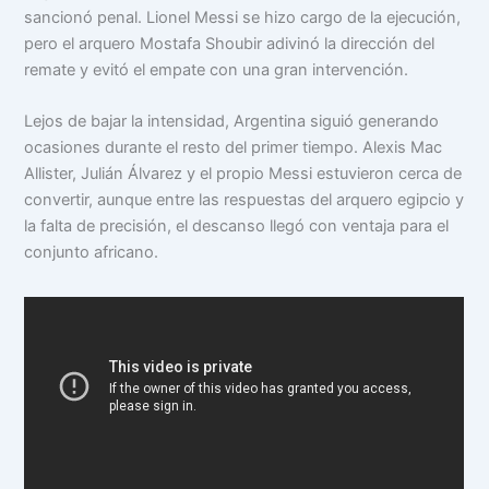
sancionó penal. Lionel Messi se hizo cargo de la ejecución,
pero el arquero Mostafa Shoubir adivinó la dirección del
remate y evitó el empate con una gran intervención.
Lejos de bajar la intensidad, Argentina siguió generando
ocasiones durante el resto del primer tiempo. Alexis Mac
Allister, Julián Álvarez y el propio Messi estuvieron cerca de
convertir, aunque entre las respuestas del arquero egipcio y
la falta de precisión, el descanso llegó con ventaja para el
conjunto africano.