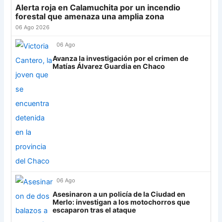
Alerta roja en Calamuchita por un incendio
Palmeiras
11
21
Banfield
18
-2
21
forestal que amenaza una amplia zona
22
Tigre
17
+2
20
Sporting Cristal
6
06 Ago 2026
23
Sarmiento
18
-9
19
06 Ago
Junior
4
24
Atl. Tucumán
18
-3
18
Avanza la investigación por el crimen de
25
Newell's
18
-12
18
Matías Álvarez Guardia en Chaco
Grupo G
26
Platense
18
-6
17
LDU
12
27
Central Córdoba
18
-13
16
28
Riestra
18
-5
14
Mirassol
12
29
Aldosivi
18
-14
9
Lanús
9
30
Estudiantes RC
18
-21
8
Always Ready
3
Grupo H
IDV
13
06 Ago
Asesinaron a un policía de la Ciudad en
Rosario Central
13
Merlo: investigan a los motochorros que
escaparon tras el ataque
UCV FC
9