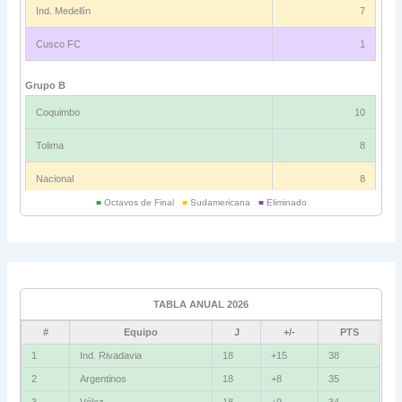
Ind. Medellín
7
Cusco FC
1
Grupo B
Coquimbo
10
Tolima
8
Nacional
8
■
Octavos de Final
■
Sudamericana
■
Eliminado
Universitario
6
Grupo C
Ind. Rivadavia
16
TABLA ANUAL 2026
Fluminense
8
#
Equipo
J
+/-
PTS
Bolívar
5
1
Ind. Rivadavia
18
+15
38
2
Argentinos
18
+8
35
La Guaira
3
3
Vélez
18
+9
34