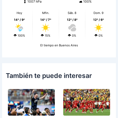
1007 hPa
100%
Hoy
Mñn.
Sáb. 8
Dom. 9
14º / 9º
14º / 7º
12º / 8º
12º / 6º
100%
15%
0%
0%
El tiempo en Buenos Aires
También te puede interesar