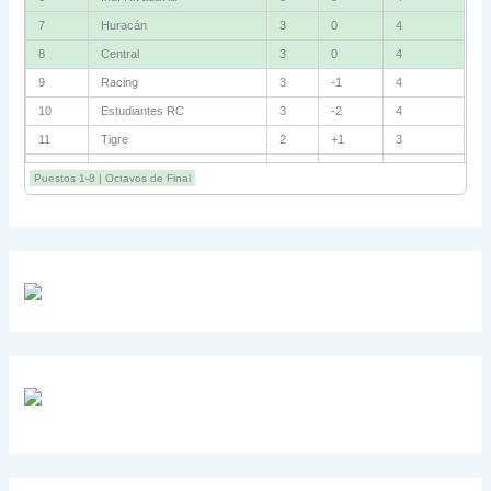
7
Talleres
3
+1
3
8
Riestra
3
+1
3
9
Estudiantes
2
+1
3
10
Lanús
2
0
3
11
San Lorenzo
3
-1
3
12
Central Córdoba
3
-2
3
Puestos 1-8 | Octavos de Final
13
Unión
2
-2
1
14
Boca
2
-3
1
15
Platense
3
-5
1