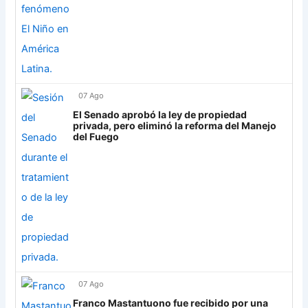
Grupo H
IDV
13
Rosario Central
13
UCV FC
9
07 Ago
Libertad
0
El Senado aprobó la ley de propiedad
privada, pero eliminó la reforma del Manejo
del Fuego
07 Ago
Franco Mastantuono fue recibido por una