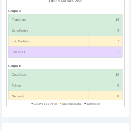
LIBERTADORES 2026
Grupo A
Flamengo
16
Estudiantes
9
Ind. Medellín
7
Cusco FC
1
Grupo B
Coquimbo
10
Tolima
8
Nacional
8
■
Octavos de Final
■
Sudamericana
■
Eliminado
Universitario
6
Grupo C
Ind. Rivadavia
16