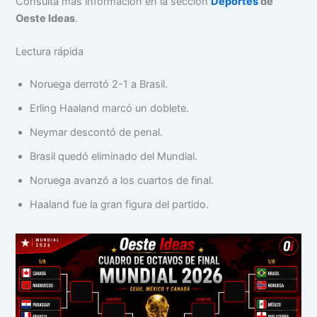
Consultá más información en la sección
Deportes
de
Oeste Ideas
.
Lectura rápida
Noruega derrotó 2-1 a Brasil.
Erling Haaland marcó un doblete.
Neymar descontó de penal.
Brasil quedó eliminado del Mundial.
Noruega avanzó a los cuartos de final.
Haaland fue la gran figura del partido.