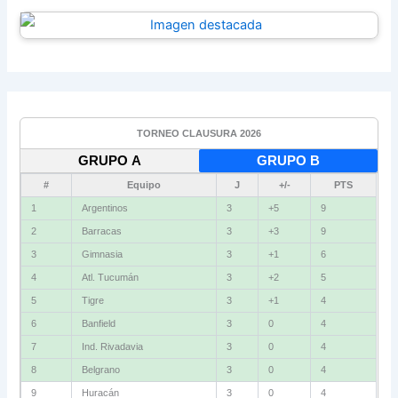
TORNEO CLAUSURA 2026
GRUPO A
GRUPO B
#
Equipo
J
+/-
PTS
1
Argentinos
3
+5
9
2
Barracas
3
+3
9
3
Gimnasia
3
+1
6
4
Atl. Tucumán
3
+2
5
5
Tigre
3
+1
4
6
Banfield
3
0
4
7
Ind. Rivadavia
3
0
4
8
Belgrano
3
0
4
9
Huracán
3
0
4