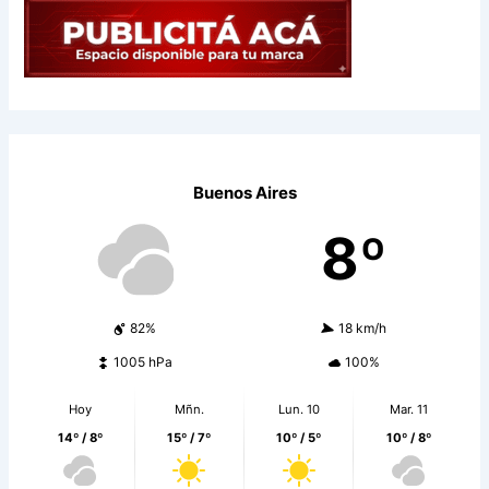
Buenos Aires
8º
82%
18 km/h
1005 hPa
100%
Hoy
Mñn.
Lun. 10
Mar. 11
14º / 8º
15º / 7º
10º / 5º
10º / 8º