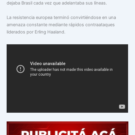
dejaba Brasil cada vez que adelantaba sus líneas.
La resistencia europea terminó convirtiéndose en una
amenaza constante mediante rápidos contraataques
liderados por Erling Haaland.