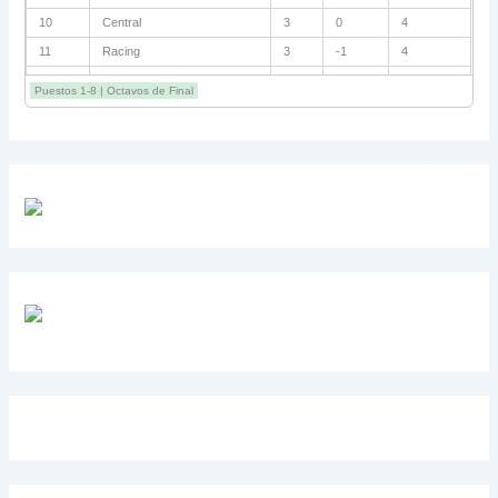
10
Central
3
0
4
11
Racing
3
-1
4
12
Estudiantes RC
3
-2
4
Puestos 1-8 | Octavos de Final
13
Sarmiento
3
-1
3
14
Aldosivi
3
-2
1
15
River
3
-3
0