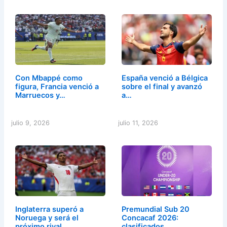
Con Mbappé como
España venció a Bélgica
figura, Francia venció a
sobre el final y avanzó
Marruecos y…
a…
julio 9, 2026
julio 11, 2026
Inglaterra superó a
Premundial Sub 20
Noruega y será el
Concacaf 2026:
próximo rival…
clasificados,…