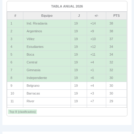
TABLA ANUAL 2026
Fluminense
8
#
Equipo
J
+/-
PTS
Bolívar
5
1
Ind. Rivadavia
19
+14
38
2
Argentinos
19
+9
38
La Guaira
3
3
Vélez
19
+10
37
Grupo D
4
Estudiantes
19
+12
34
5
Boca
19
+11
34
U. Católica
13
6
Central
19
+4
32
Cruzeiro
11
7
Gimnasia
19
+1
32
Boca Jrs.
7
8
Independiente
19
+6
30
9
Belgrano
19
+4
30
Barcelona SC
3
10
Barracas
19
+3
30
11
River
19
+7
29
Grupo E
12
Talleres
19
+5
29
Corinthians
11
Top 8 (clasificados)
13
Lanús
19
+2
27
Platense
10
14
Instituto
19
+1
27
15
Huracán
19
+4
26
Santa Fe
8