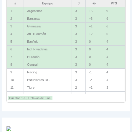
#
Equipo
J
+/-
PTS
1
Argentinos
3
+5
9
2
Barracas
3
+3
9
3
Gimnasia
3
+1
6
4
Atl. Tucumán
3
+2
5
5
Banfield
3
0
4
6
Ind. Rivadavia
3
0
4
7
Huracán
3
0
4
8
Central
3
0
4
9
Racing
3
-1
4
10
Estudiantes RC
3
-2
4
11
Tigre
2
+1
3
12
Belgrano
2
0
3
Puestos 1-8 | Octavos de Final
13
Sarmiento
3
-1
3
14
Aldosivi
3
-2
1
15
River
3
-3
0