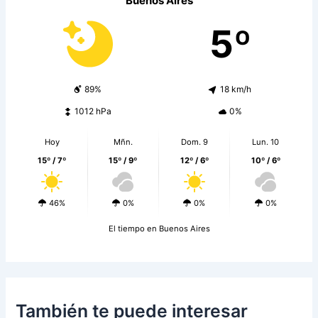
Buenos Aires
5º
89%
18 km/h
1012 hPa
0%
Hoy
Mñn.
Dom. 9
Lun. 10
15º / 7º
15º / 9º
12º / 6º
10º / 6º
46%
0%
0%
0%
El tiempo en Buenos Aires
También te puede interesar