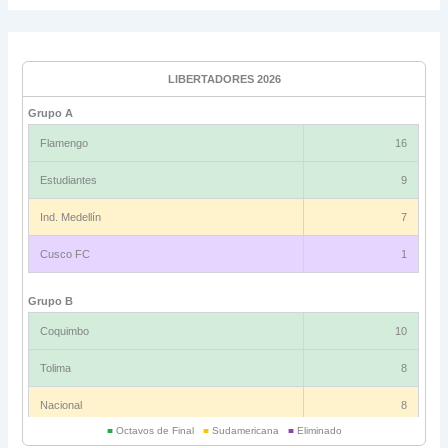
LIBERTADORES 2026
Grupo A
Flamengo
16
Estudiantes
9
Ind. Medellín
7
Cusco FC
1
Grupo B
Coquimbo
10
Tolima
8
Nacional
8
■
Octavos de Final
■
Sudamericana
■
Eliminado
Universitario
6