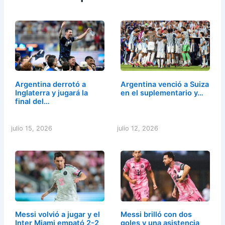
Argentina derrotó a
Argentina venció a Suiza
Inglaterra y jugará la
en el suplementario y…
final del…
julio 15, 2026
julio 12, 2026
Messi volvió a jugar y el
Messi brilló con dos
Inter Miami empató 2-2
goles y una asistencia