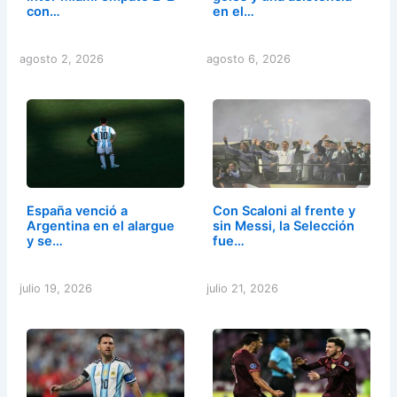
con…
en el…
agosto 2, 2026
agosto 6, 2026
España venció a
Con Scaloni al frente y
Argentina en el alargue
sin Messi, la Selección
y se…
fue…
julio 19, 2026
julio 21, 2026