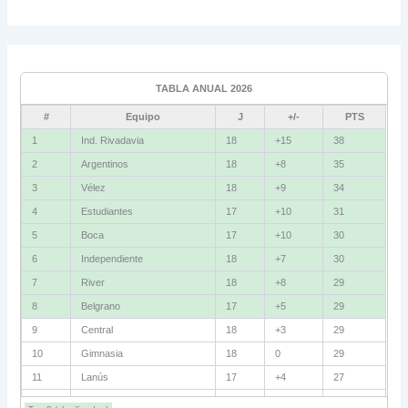
Grupo C
Ind. Rivadavia
16
TABLA ANUAL 2026
Fluminense
8
#
Equipo
J
+/-
PTS
Bolívar
5
1
Ind. Rivadavia
18
+15
38
2
Argentinos
18
+8
35
La Guaira
3
3
Vélez
18
+9
34
Grupo D
4
Estudiantes
17
+10
31
5
Boca
17
+10
30
U. Católica
13
6
Independiente
18
+7
30
Cruzeiro
11
7
River
18
+8
29
Boca Jrs.
7
8
Belgrano
17
+5
29
9
Central
18
+3
29
Barcelona SC
3
10
Gimnasia
18
0
29
11
Lanús
17
+4
27
Grupo E
12
Barracas
18
+2
27
Corinthians
11