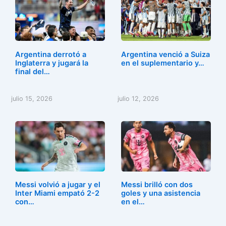
e
o
l
p
b
d
ar
o
o
tir
o
n
Argentina derrotó a
Argentina venció a Suiza
k
Inglaterra y jugará la
en el suplementario y…
final del…
julio 15, 2026
julio 12, 2026
Messi volvió a jugar y el
Messi brilló con dos
Inter Miami empató 2-2
goles y una asistencia
con…
en el…