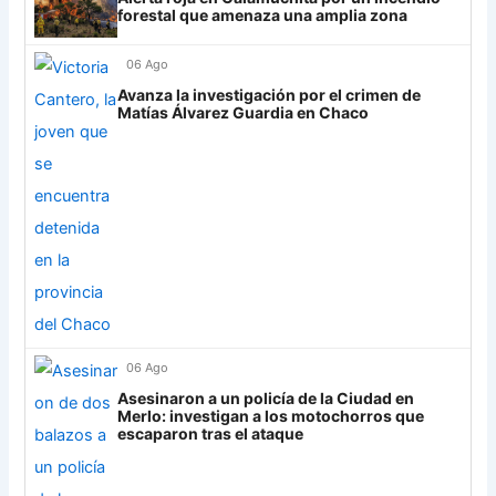
forestal que amenaza una amplia zona
30
Estudiantes RC
18
-21
8
Always Ready
3
06 Ago
Grupo H
Avanza la investigación por el crimen de
Matías Álvarez Guardia en Chaco
IDV
13
Rosario Central
13
UCV FC
9
Libertad
0
06 Ago
Asesinaron a un policía de la Ciudad en
Merlo: investigan a los motochorros que
escaparon tras el ataque