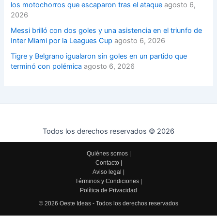
los motochorros que escaparon tras el ataque
agosto 6,
2026
Messi brilló con dos goles y una asistencia en el triunfo de
Inter Miami por la Leagues Cup
agosto 6, 2026
Tigre y Belgrano igualaron sin goles en un partido que
terminó con polémica
agosto 6, 2026
Todos los derechos reservados © 2026
Quiénes somos
|
Contacto
|
Aviso legal
|
Términos y Condiciones
|
Política de Privacidad
© 2026 Oeste Ideas - Todos los derechos reservados