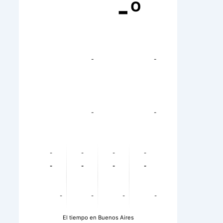
-º
-
-
-
-
-
-
-
-
-
-
-
-
-
-
-
-
El tiempo en Buenos Aires