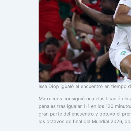
Issa Diop igualó el encuentro en tiempo 
Marruecos consiguió una clasificación hist
penales tras igualar 1-1 en los 120 minuto
gran parte del encuentro y obtuvo el pr
los octavos de final del Mundial 2026, d