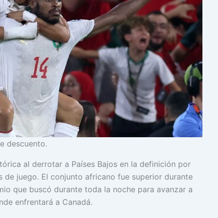
de descuento.
órica al derrotar a Países Bajos en la definición por
s de juego. El conjunto africano fue superior durante
emio que buscó durante toda la noche para avanzar a
onde enfrentará a Canadá.