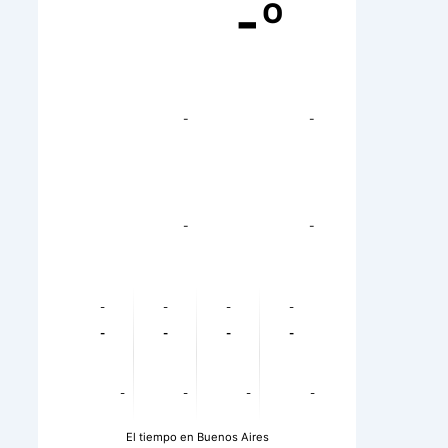
-º
-
-
-
-
-
-
-
-
-
-
-
-
-
-
-
-
El tiempo en Buenos Aires