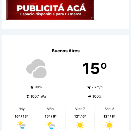
Buenos Aires
15º
90%
7 km/h
1007 hPa
100%
Hoy
Mñn.
Vier. 7
Sáb. 8
16º / 13º
15º / 8º
12º / 6º
12º / 8º