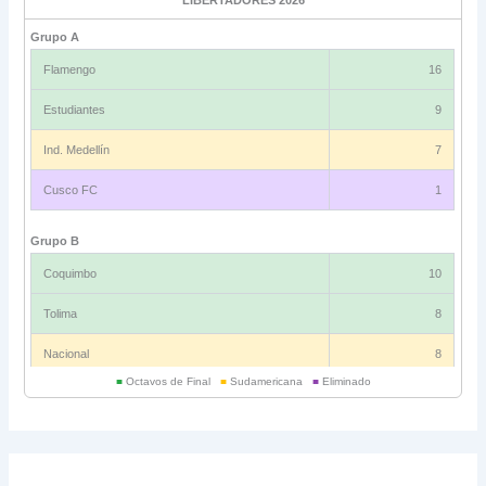
LIBERTADORES 2026
Grupo A
Flamengo
16
Estudiantes
9
Ind. Medellín
7
Cusco FC
1
Grupo B
Coquimbo
10
Tolima
8
Nacional
8
■
Octavos de Final
■
Sudamericana
■
Eliminado
Universitario
6
Grupo C
Ind. Rivadavia
16