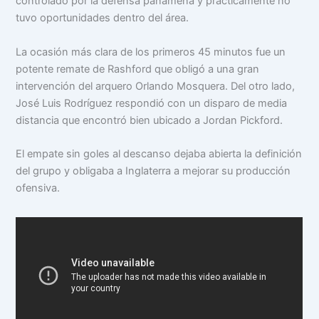
controlado por la defensa panameña y prácticamente no
tuvo oportunidades dentro del área.
La ocasión más clara de los primeros 45 minutos fue un
potente remate de Rashford que obligó a una gran
intervención del arquero Orlando Mosquera. Del otro lado,
José Luis Rodríguez respondió con un disparo de media
distancia que encontró bien ubicado a Jordan Pickford.
El empate sin goles al descanso dejaba abierta la definición
del grupo y obligaba a Inglaterra a mejorar su producción
ofensiva.