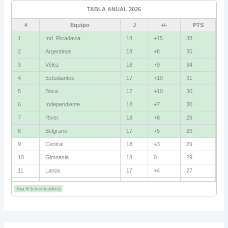
TABLA ANUAL 2026
Fluminense
8
#
Equipo
J
+/-
PTS
Bolívar
5
1
Ind. Rivadavia
18
+15
38
2
Argentinos
18
+8
35
La Guaira
3
3
Vélez
18
+9
34
Grupo D
4
Estudiantes
17
+10
31
5
Boca
17
+10
30
U. Católica
13
6
Independiente
18
+7
30
Cruzeiro
11
7
River
18
+8
29
Boca Jrs.
7
8
Belgrano
17
+5
29
9
Central
18
+3
29
Barcelona SC
3
10
Gimnasia
18
0
29
11
Lanús
17
+4
27
Grupo E
12
Barracas
18
+2
27
Corinthians
11
Top 8 (clasificados)
13
Talleres
18
+1
26
Platense
10
14
Huracán
18
+4
25
15
Racing
18
+3
25
Santa Fe
8