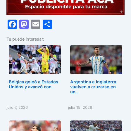
F
M
E
C
a
a
m
o
Te puede interesar:
c
st
ai
m
e
o
l
p
b
d
ar
o
o
tir
o
n
Bélgica goleó a Estados
Argentina e Inglaterra
k
Unidos y avanzó con…
vuelven a cruzarse en
un…
julio 7, 2026
julio 15, 2026