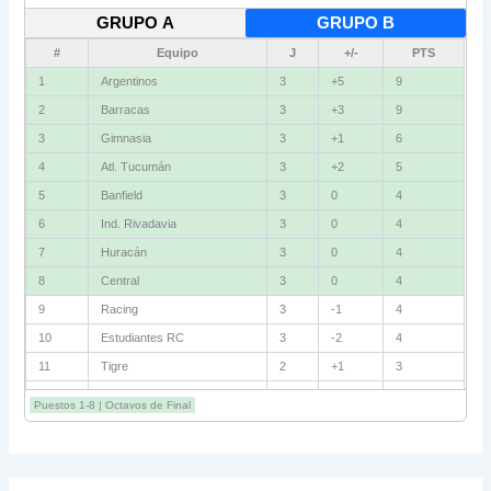
GRUPO A
GRUPO B
#
Equipo
J
+/-
PTS
1
Argentinos
3
+5
9
2
Barracas
3
+3
9
3
Gimnasia
3
+1
6
4
Atl. Tucumán
3
+2
5
5
Banfield
3
0
4
6
Ind. Rivadavia
3
0
4
7
Huracán
3
0
4
8
Central
3
0
4
9
Racing
3
-1
4
10
Estudiantes RC
3
-2
4
11
Tigre
2
+1
3
12
Belgrano
2
0
3
Puestos 1-8 | Octavos de Final
13
Sarmiento
3
-1
3
14
Aldosivi
3
-2
1
15
River
3
-3
0