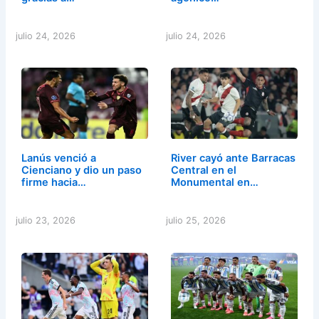
julio 24, 2026
julio 24, 2026
Lanús venció a
River cayó ante Barracas
Cienciano y dio un paso
Central en el
firme hacia…
Monumental en…
julio 23, 2026
julio 25, 2026