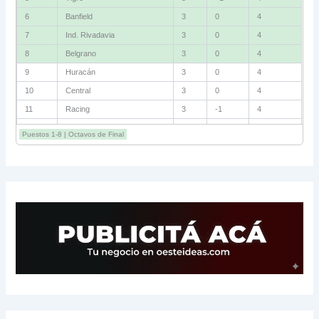
6
Banfield
3
0
4
7
Ind. Rivadavia
3
0
4
8
Belgrano
3
0
4
9
Huracán
3
0
4
10
Central
3
0
4
11
Racing
3
-1
4
12
Estudiantes RC
3
-2
4
Puestos 1-8 | Octavos de Final
13
Sarmiento
3
-1
3
14
Aldosivi
3
-2
1
15
River
3
-3
0