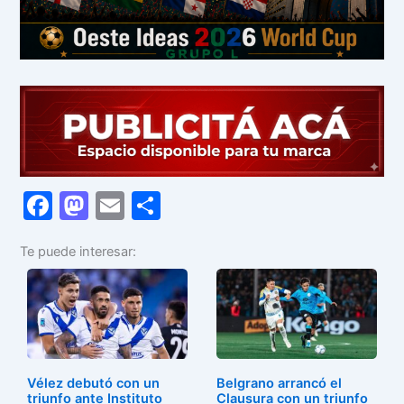
F
M
E
C
a
a
m
o
Te puede interesar:
c
st
ai
m
e
o
l
p
b
d
ar
o
o
tir
o
n
Vélez debutó con un
Belgrano arrancó el
triunfo ante Instituto
Clausura con un triunfo