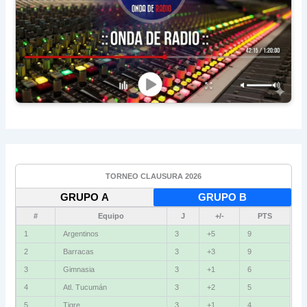
TORNEO CLAUSURA 2026
GRUPO A
GRUPO B
#
Equipo
J
+/-
PTS
1
Argentinos
3
+5
9
2
Barracas
3
+3
9
3
Gimnasia
3
+1
6
4
Atl. Tucumán
3
+2
5
5
Tigre
3
+1
4