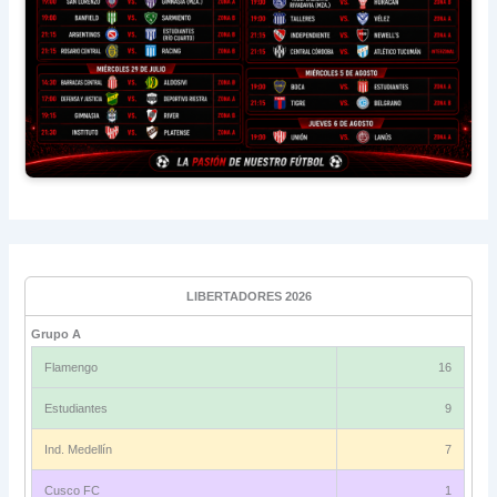
LIBERTADORES 2026
Grupo A
Flamengo
16
Estudiantes
9
Ind. Medellín
7
Cusco FC
1