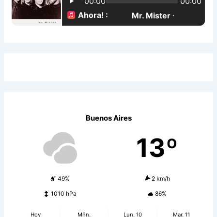
:
Buenos Aires
13º
49%
2 km/h
1010 hPa
86%
Hoy
Mñn.
Lun. 10
Mar. 11