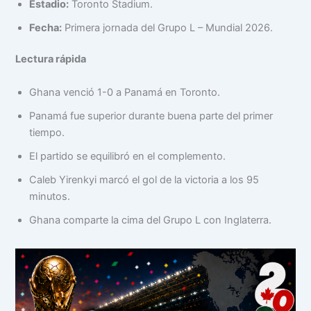
Estadio:
Toronto Stadium.
Fecha:
Primera jornada del Grupo L – Mundial 2026.
Lectura rápida
Ghana venció 1-0 a Panamá en Toronto.
Panamá fue superior durante buena parte del primer
tiempo.
El partido se equilibró en el complemento.
Caleb Yirenkyi marcó el gol de la victoria a los 95
minutos.
Ghana comparte la cima del Grupo L con Inglaterra.