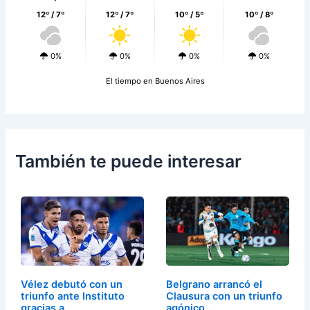
12º / 7º
12º / 7º
10º / 5º
10º / 8º
0%
0%
0%
0%
El tiempo en Buenos Aires
También te puede interesar
Vélez debutó con un
Belgrano arrancó el
triunfo ante Instituto
Clausura con un triunfo
gracias a…
agónico…