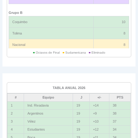
Grupo B
Coquimbo
10
Tolima
8
Nacional
8
■
Octavos de Final
■
Sudamericana
■
Eliminado
Universitario
6
Grupo C
Ind. Rivadavia
16
TABLA ANUAL 2026
Fluminense
8
#
Equipo
J
+/-
PTS
Bolívar
5
1
Ind. Rivadavia
19
+14
38
2
Argentinos
19
+9
38
La Guaira
3
3
Vélez
19
+10
37
Grupo D
4
Estudiantes
19
+12
34
5
Boca
19
+11
34
U. Católica
13