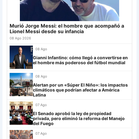
23
Sarmiento
19
-8
22
Junior
4
24
Atl. Tucumán
19
-3
19
25
Newell's
19
-12
19
Murió Jorge Messi: el hombre que acompañó a
Grupo G
26
Central Córdoba
19
-12
19
Lionel Messi desde su infancia
LDU
12
27
Platense
19
-10
17
08 Ago 2026
28
Riestra
19
-6
14
Mirassol
12
08 Ago
29
Aldosivi
19
-15
9
Gianni Infantino: cómo llegó a convertirse en
Lanús
9
el hombre más poderoso del fútbol mundial
30
Estudiantes RC
19
-21
9
Always Ready
3
08 Ago
Grupo H
Alertan por un «Súper El Niño»: los impactos
climáticos que podrían afectar a América
IDV
13
Latina
07 Ago
Rosario Central
13
El Senado aprobó la ley de propiedad
UCV FC
9
privada, pero eliminó la reforma del Manejo
del Fuego
Libertad
0
07 Ago