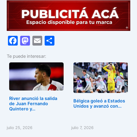
F
M
E
C
a
a
m
o
Te puede interesar:
c
st
ai
m
e
o
l
p
b
d
ar
o
o
tir
o
n
River anunció la salida
Bélgica goleó a Estados
de Juan Fernando
k
Unidos y avanzó con…
Quintero y…
julio 25, 2026
julio 7, 2026