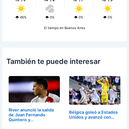
13º / 5º
14º / 9º
12º / 7º
10º / 5º
46%
0%
0%
0%
El tiempo en Buenos Aires
También te puede interesar
River anunció la salida
Bélgica goleó a Estados
de Juan Fernando
Unidos y avanzó con…
Quintero y…