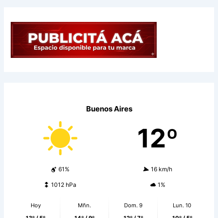
Buenos Aires
12º
61%
16 km/h
1012 hPa
1%
Hoy
Mñn.
Dom. 9
Lun. 10