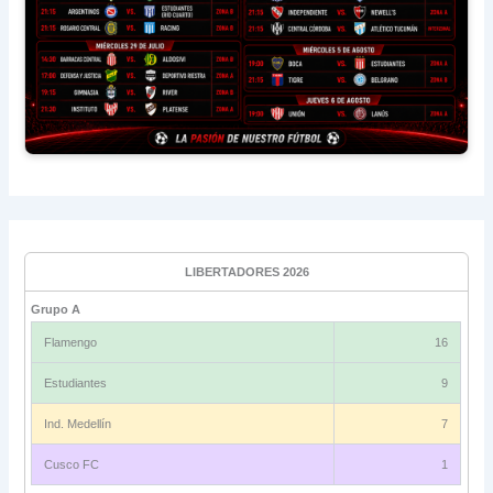
LIBERTADORES 2026
Grupo A
Flamengo
16
Estudiantes
9
Ind. Medellín
7
Cusco FC
1