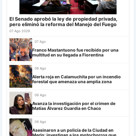
Junior
4
24
Atl. Tucumán
19
-3
19
25
Newell's
19
-12
19
El Senado aprobó la ley de propiedad privada,
Grupo G
26
Central Córdoba
19
-12
19
pero eliminó la reforma del Manejo del Fuego
LDU
12
27
Platense
19
-10
17
07 Ago 2026
28
Riestra
19
-6
14
Mirassol
12
07 Ago
29
Aldosivi
19
-15
9
Franco Mastantuono fue recibido por una
Lanús
9
multitud en su llegada a Fiorentina
30
Estudiantes RC
19
-21
9
Always Ready
3
06 Ago
Grupo H
Alerta roja en Calamuchita por un incendio
forestal que amenaza una amplia zona
IDV
13
06 Ago
Rosario Central
13
Avanza la investigación por el crimen de
UCV FC
9
Matías Álvarez Guardia en Chaco
Libertad
0
06 Ago
Asesinaron a un policía de la Ciudad en
Merlo: investigan a los motochorros que