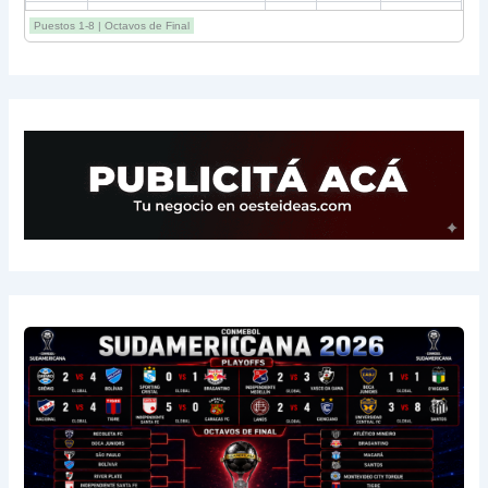
12
Estudiantes RC
3
-2
4
Puestos 1-8 | Octavos de Final
13
Sarmiento
3
-1
3
14
Aldosivi
3
-2
1
15
River
3
-3
0