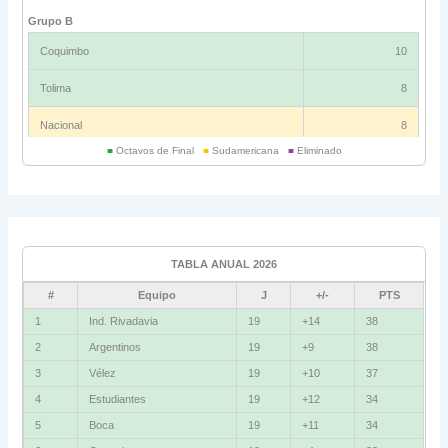
Grupo B
Coquimbo
10
Tolima
8
Nacional
8
■
Octavos de Final
■
Sudamericana
■
Eliminado
Universitario
6
Grupo C
Ind. Rivadavia
16
TABLA ANUAL 2026
Fluminense
8
#
Equipo
J
+/-
PTS
Bolívar
5
1
Ind. Rivadavia
19
+14
38
2
Argentinos
19
+9
38
La Guaira
3
3
Vélez
19
+10
37
Grupo D
4
Estudiantes
19
+12
34
5
Boca
19
+11
34
U. Católica
13