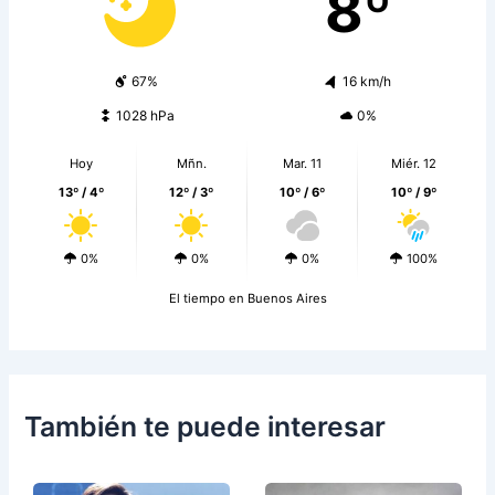
8º
67%
16 km/h
1028 hPa
0%
Hoy
Mñn.
Mar. 11
Miér. 12
13º / 4º
12º / 3º
10º / 6º
10º / 9º
0%
0%
0%
100%
El tiempo en Buenos Aires
También te puede interesar