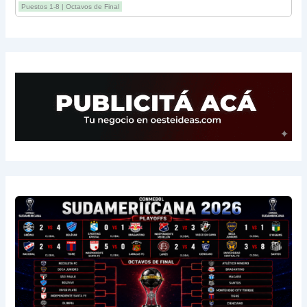
12
Estudiantes RC
3
-2
4
Puestos 1-8 | Octavos de Final
13
Sarmiento
3
-1
3
14
Aldosivi
3
-2
1
15
River
3
-3
0