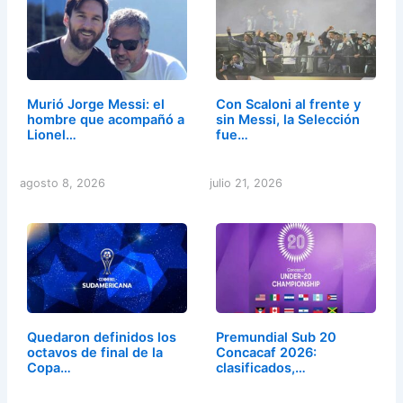
Murió Jorge Messi: el
Con Scaloni al frente y
hombre que acompañó a
sin Messi, la Selección
Lionel…
fue…
agosto 8, 2026
julio 21, 2026
Quedaron definidos los
Premundial Sub 20
octavos de final de la
Concacaf 2026:
Copa…
clasificados,…