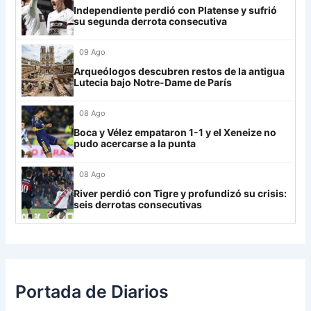
29
Aldosivi
19
-15
9
Independiente perdió con Platense y sufrió
Lanús
9
su segunda derrota consecutiva
30
Estudiantes RC
19
-21
9
Always Ready
3
09 Ago
Grupo H
Arqueólogos descubren restos de la antigua
Lutecia bajo Notre-Dame de París
IDV
13
08 Ago
Rosario Central
13
Boca y Vélez empataron 1-1 y el Xeneize no
UCV FC
9
pudo acercarse a la punta
Libertad
0
08 Ago
River perdió con Tigre y profundizó su crisis:
seis derrotas consecutivas
Portada de Diarios