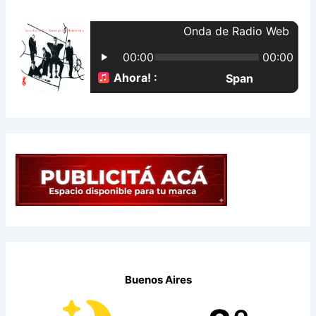
r
p
o
r
:
Buenos Aires