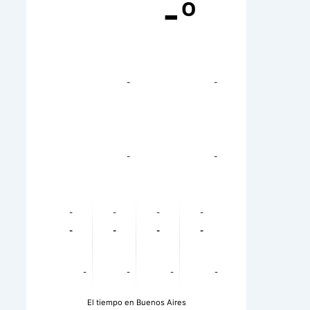
-º
-
-
-
-
-
-
-
-
-
-
-
-
-
-
-
-
El tiempo en Buenos Aires