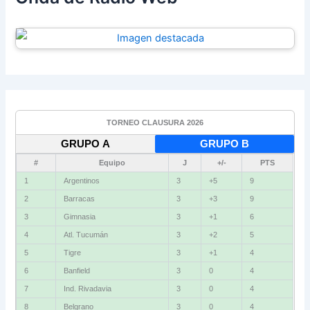
TORNEO CLAUSURA 2026
GRUPO A
GRUPO B
#
Equipo
J
+/-
PTS
1
Argentinos
3
+5
9
2
Barracas
3
+3
9
3
Gimnasia
3
+1
6
4
Atl. Tucumán
3
+2
5
5
Tigre
3
+1
4
6
Banfield
3
0
4
7
Ind. Rivadavia
3
0
4
8
Belgrano
3
0
4