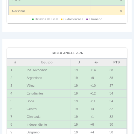
Tolima
8
Nacional
8
■
Octavos de Final
■
Sudamericana
■
Eliminado
Universitario
6
Grupo C
Ind. Rivadavia
16
TABLA ANUAL 2026
Fluminense
8
#
Equipo
J
+/-
PTS
Bolívar
5
1
Ind. Rivadavia
19
+14
38
2
Argentinos
19
+9
38
La Guaira
3
3
Vélez
19
+10
37
Grupo D
4
Estudiantes
19
+12
34
5
Boca
19
+11
34
U. Católica
13
6
Central
19
+4
32
Cruzeiro
11
7
Gimnasia
19
+1
32
Boca Jrs.
7
8
Independiente
19
+6
30
9
Belgrano
19
+4
30