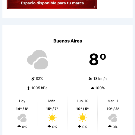
Buenos Aires
8º
82%
18 km/h
1005 hPa
100%
Hoy
Mñn.
Lun. 10
Mar. 11
14º / 8º
15º / 7º
10º / 5º
10º / 8º
0%
0%
0%
0%