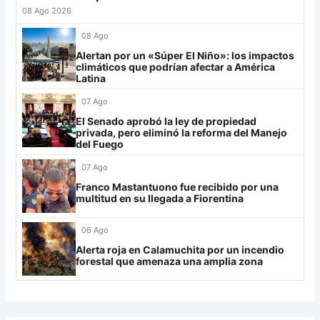
LDU
12
27
Platense
19
-10
17
08 Ago 2026
28
Riestra
19
-6
14
Mirassol
12
08 Ago
29
Aldosivi
19
-15
9
Alertan por un «Súper El Niño»: los impactos
Lanús
9
climáticos que podrían afectar a América
30
Estudiantes RC
19
-21
9
Latina
Always Ready
3
07 Ago
Grupo H
El Senado aprobó la ley de propiedad
privada, pero eliminó la reforma del Manejo
IDV
13
del Fuego
Rosario Central
13
07 Ago
Franco Mastantuono fue recibido por una
UCV FC
9
multitud en su llegada a Fiorentina
Libertad
0
06 Ago
Alerta roja en Calamuchita por un incendio
forestal que amenaza una amplia zona