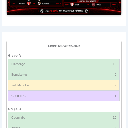
LIBERTADORES 2026
Grupo A
Flamengo
16
Estudiantes
9
Ind. Medellín
7
Cusco FC
1
Grupo B
Coquimbo
10