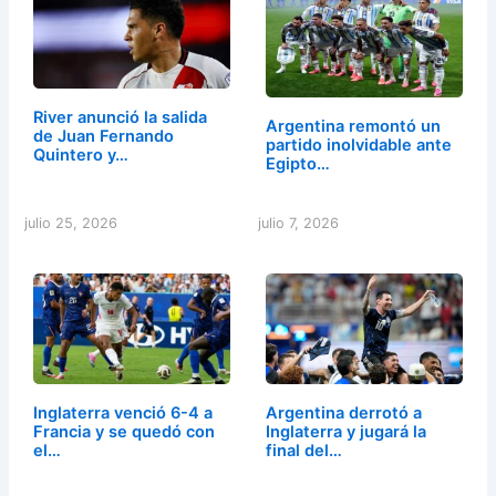
River anunció la salida
Argentina remontó un
de Juan Fernando
partido inolvidable ante
Quintero y…
Egipto…
julio 25, 2026
julio 7, 2026
Inglaterra venció 6-4 a
Argentina derrotó a
Francia y se quedó con
Inglaterra y jugará la
el…
final del…