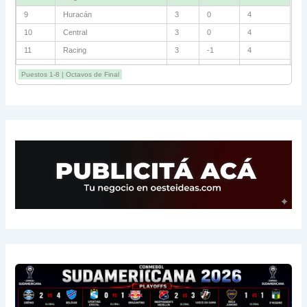
9
Huracán
3
0
4
10
Central
3
0
4
11
Racing
3
-1
4
12
Estudiantes RC
3
-2
4
Puestos 1-8 | Octavos de Final
13
Sarmiento
3
-1
3
14
Aldosivi
3
-2
1
15
River
3
-3
0