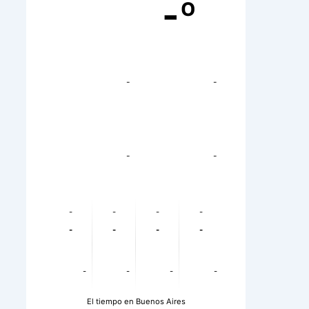
-º
-
-
-
-
-
-
-
-
-
-
-
-
-
-
-
-
El tiempo en Buenos Aires