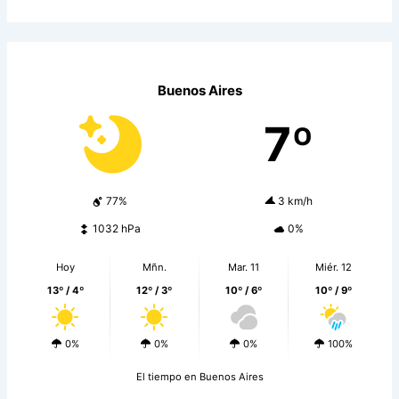
Buenos Aires
7º
77%
3 km/h
1032 hPa
0%
Hoy
Mñn.
Mar. 11
Miér. 12
13º / 4º
12º / 3º
10º / 6º
10º / 9º
0%
0%
0%
100%
El tiempo en Buenos Aires