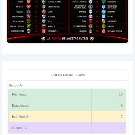
LIBERTADORES 2026
Grupo A
Flamengo
16
Estudiantes
9
Ind. Medellín
7
Cusco FC
1