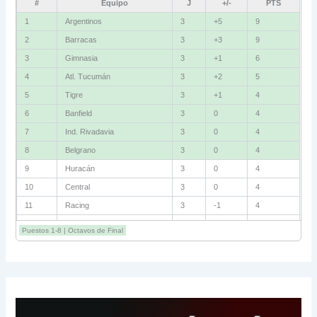
#
Equipo
J
+/-
PTS
1
Argentinos
3
+5
9
2
Barracas
3
+3
9
3
Gimnasia
3
+1
6
4
Atl. Tucumán
3
+2
5
5
Tigre
3
+1
4
6
Banfield
3
0
4
7
Ind. Rivadavia
3
0
4
8
Belgrano
3
0
4
9
Huracán
3
0
4
10
Central
3
0
4
11
Racing
3
-1
4
12
Estudiantes RC
3
-2
4
Puestos 1-8 | Octavos de Final
13
Sarmiento
3
-1
3
14
Aldosivi
3
-2
1
15
River
3
-3
0