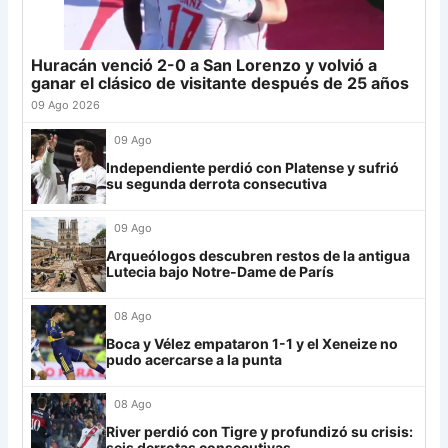
Junior
4
24
Atl. Tucumán
19
-3
19
25
Newell's
19
-12
19
Huracán venció 2-0 a San Lorenzo y volvió a
Grupo G
26
Central Córdoba
19
-12
19
ganar el clásico de visitante después de 25 años
LDU
12
27
Platense
19
-10
17
09 Ago 2026
28
Riestra
19
-6
14
Mirassol
12
09 Ago
29
Aldosivi
19
-15
9
Independiente perdió con Platense y sufrió
Lanús
9
su segunda derrota consecutiva
30
Estudiantes RC
19
-21
9
Always Ready
3
09 Ago
Grupo H
Arqueólogos descubren restos de la antigua
Lutecia bajo Notre-Dame de París
IDV
13
08 Ago
Rosario Central
13
Boca y Vélez empataron 1-1 y el Xeneize no
UCV FC
9
pudo acercarse a la punta
Libertad
0
08 Ago
River perdió con Tigre y profundizó su crisis:
seis derrotas consecutivas