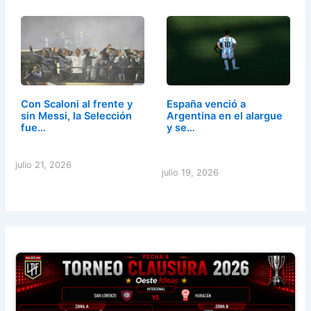
Con Scaloni al frente y
España venció a
sin Messi, la Selección
Argentina en el alargue
fue…
y se…
julio 21, 2026
julio 19, 2026