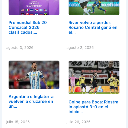
Premundial Sub 20
River volvió a perder:
Concacaf 2026:
Rosario Central ganó en
clasificados,…
el…
agosto 3, 2026
agosto 2, 2026
Argentina e Inglaterra
vuelven a cruzarse en
Golpe para Boca: Riestra
un…
lo aplastó 3-0 en el
inicio…
julio 15, 2026
julio 26, 2026