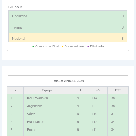
Grupo B
Coquimbo
10
Tolima
8
Nacional
8
■
Octavos de Final
■
Sudamericana
■
Eliminado
Universitario
6
Grupo C
Ind. Rivadavia
16
TABLA ANUAL 2026
Fluminense
8
#
Equipo
J
+/-
PTS
Bolívar
5
1
Ind. Rivadavia
19
+14
38
2
Argentinos
19
+9
38
La Guaira
3
3
Vélez
19
+10
37
Grupo D
4
Estudiantes
19
+12
34
5
Boca
19
+11
34
U. Católica
13