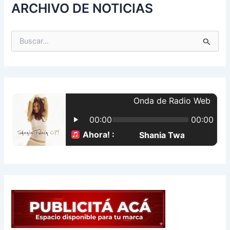
ARCHIVO DE NOTICIAS
B
u
s
c
a
r
p
o
r
: