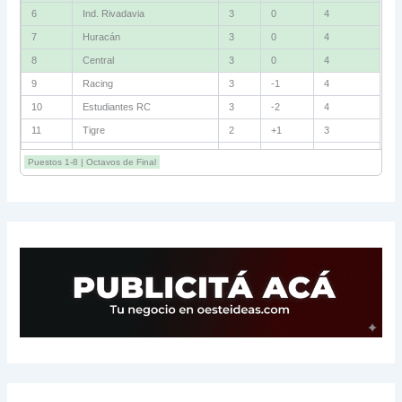
6
Ind. Rivadavia
3
0
4
7
Huracán
3
0
4
8
Central
3
0
4
9
Racing
3
-1
4
10
Estudiantes RC
3
-2
4
11
Tigre
2
+1
3
12
Belgrano
2
0
3
Puestos 1-8 | Octavos de Final
13
Sarmiento
3
-1
3
14
Aldosivi
3
-2
1
15
River
3
-3
0