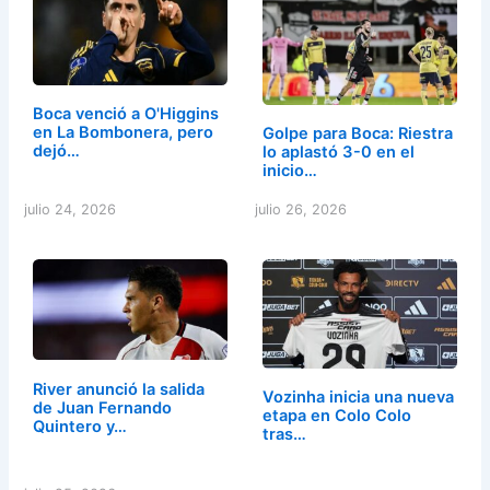
Boca venció a O'Higgins
en La Bombonera, pero
Golpe para Boca: Riestra
dejó…
lo aplastó 3-0 en el
inicio…
julio 24, 2026
julio 26, 2026
River anunció la salida
Vozinha inicia una nueva
de Juan Fernando
etapa en Colo Colo
Quintero y…
tras…