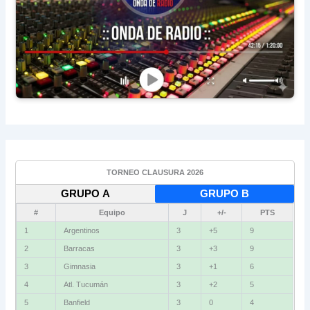
TORNEO CLAUSURA 2026
GRUPO A
GRUPO B
#
Equipo
J
+/-
PTS
1
Argentinos
3
+5
9
2
Barracas
3
+3
9
3
Gimnasia
3
+1
6
4
Atl. Tucumán
3
+2
5
5
Banfield
3
0
4