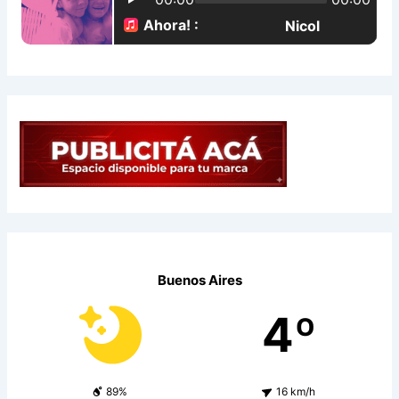
:
Buenos Aires
4º
89%
16 km/h