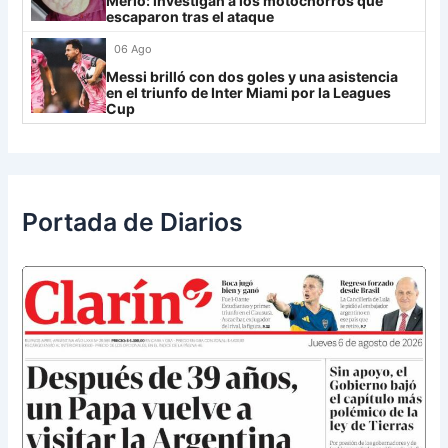
Merlo: investigan a los motochorros que
escaparon tras el ataque
Libertad
0
06 Ago
Messi brilló con dos goles y una asistencia
en el triunfo de Inter Miami por la Leagues
Cup
Portada de Diarios