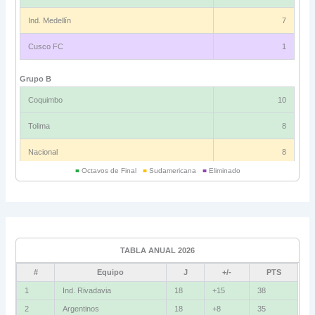
Ind. Medellín
7
Cusco FC
1
Grupo B
Coquimbo
10
Tolima
8
Nacional
8
■
Octavos de Final
■
Sudamericana
■
Eliminado
Universitario
6
Grupo C
Ind. Rivadavia
16
TABLA ANUAL 2026
Fluminense
8
#
Equipo
J
+/-
PTS
Bolívar
5
1
Ind. Rivadavia
18
+15
38
2
Argentinos
18
+8
35
La Guaira
3