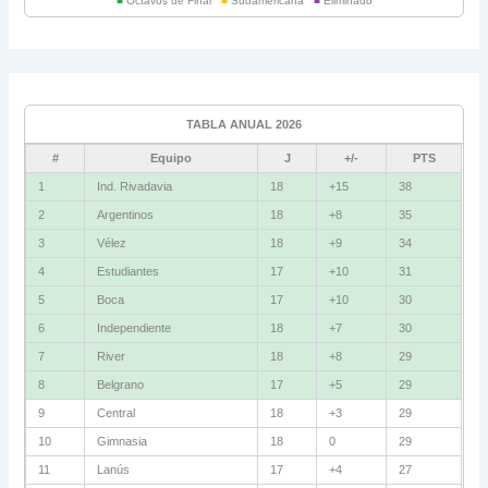
■
Octavos de Final
■
Sudamericana
■
Eliminado
Universitario
6
Grupo C
Ind. Rivadavia
16
TABLA ANUAL 2026
Fluminense
8
#
Equipo
J
+/-
PTS
Bolívar
5
1
Ind. Rivadavia
18
+15
38
2
Argentinos
18
+8
35
La Guaira
3
3
Vélez
18
+9
34
Grupo D
4
Estudiantes
17
+10
31
5
Boca
17
+10
30
U. Católica
13
6
Independiente
18
+7
30
Cruzeiro
11
7
River
18
+8
29
Boca Jrs.
7
8
Belgrano
17
+5
29
9
Central
18
+3
29
Barcelona SC
3
10
Gimnasia
18
0
29
11
Lanús
17
+4
27
Grupo E