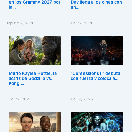
en los Grammy 2027 por
Day llega a los cines con
la…
un…
agosto 2, 2026
julio 22, 2026
Murió Kaylee Hottle, la
"Confessions II" debuta
actriz de Godzilla vs.
con fuerza y coloca a…
Kong,…
julio 22, 2026
julio 14, 2026