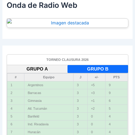
Onda de Radio Web
TORNEO CLAUSURA 2026
GRUPO A
GRUPO B
#
Equipo
J
+/-
PTS
1
Argentinos
3
+5
9
2
Barracas
3
+3
9
3
Gimnasia
3
+1
6
4
Atl. Tucumán
3
+2
5
5
Banfield
3
0
4
6
Ind. Rivadavia
3
0
4
7
Huracán
3
0
4