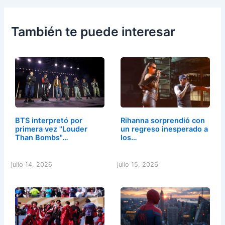
También te puede interesar
BTS interpretó por
Rihanna sorprendió con
primera vez "Louder
un regreso inesperado a
Than Bombs"…
los…
julio 14, 2026
julio 15, 2026