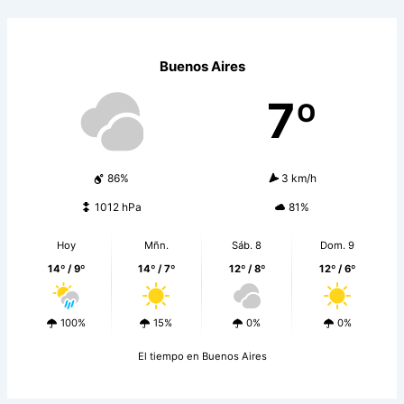
Buenos Aires
7º
86%
3 km/h
1012 hPa
81%
Hoy
Mñn.
Sáb. 8
Dom. 9
14º / 9º
14º / 7º
12º / 8º
12º / 6º
100%
15%
0%
0%
El tiempo en Buenos Aires