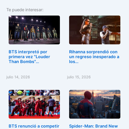
a
a
m
o
Te puede interesar:
c
st
ai
m
e
o
l
p
b
d
ar
o
o
tir
o
n
BTS interpretó por
Rihanna sorprendió con
k
primera vez "Louder
un regreso inesperado a
Than Bombs"…
los…
julio 14, 2026
julio 15, 2026
BTS renunció a competir
Spider-Man: Brand New