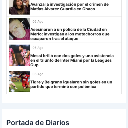
29
Aldosivi
18
-14
9
Avanza la investigación por el crimen de
Lanús
9
Matías Álvarez Guardia en Chaco
30
Estudiantes RC
18
-21
8
Always Ready
3
06 Ago
Grupo H
Asesinaron a un policía de la Ciudad en
Merlo: investigan a los motochorros que
IDV
13
escaparon tras el ataque
06 Ago
Rosario Central
13
Messi brilló con dos goles y una asistencia
UCV FC
9
en el triunfo de Inter Miami por la Leagues
Cup
Libertad
0
06 Ago
Tigre y Belgrano igualaron sin goles en un
partido que terminó con polémica
Portada de Diarios