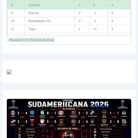
8
Central
3
0
4
9
Racing
3
-1
4
10
Estudiantes RC
3
-2
4
11
Tigre
2
+1
3
12
Belgrano
2
0
3
Puestos 1-8 | Octavos de Final
13
Sarmiento
3
-1
3
14
Aldosivi
3
-2
1
15
River
3
-3
0