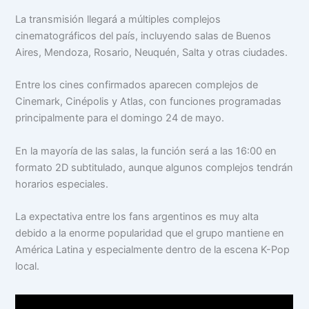
La transmisión llegará a múltiples complejos
cinematográficos del país, incluyendo salas de Buenos
Aires, Mendoza, Rosario, Neuquén, Salta y otras ciudades.
Entre los cines confirmados aparecen complejos de
Cinemark, Cinépolis y Atlas, con funciones programadas
principalmente para el domingo 24 de mayo.
En la mayoría de las salas, la función será a las 16:00 en
formato 2D subtitulado, aunque algunos complejos tendrán
horarios especiales.
La expectativa entre los fans argentinos es muy alta
debido a la enorme popularidad que el grupo mantiene en
América Latina y especialmente dentro de la escena K-Pop
local.