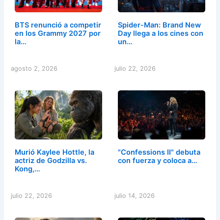
BTS renunció a competir
Spider-Man: Brand New
en los Grammy 2027 por
Day llega a los cines con
la…
un…
agosto 2, 2026
julio 22, 2026
Murió Kaylee Hottle, la
"Confessions II" debuta
actriz de Godzilla vs.
con fuerza y coloca a…
Kong,…
julio 22, 2026
julio 14, 2026