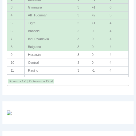
3
Gimnasia
3
+1
6
4
Atl. Tucumán
3
+2
5
5
Tigre
3
+1
4
6
Banfield
3
0
4
7
Ind. Rivadavia
3
0
4
8
Belgrano
3
0
4
9
Huracán
3
0
4
10
Central
3
0
4
11
Racing
3
-1
4
12
Estudiantes RC
3
-2
4
Puestos 1-8 | Octavos de Final
13
Sarmiento
3
-1
3
14
Aldosivi
3
-2
1
15
River
3
-3
0