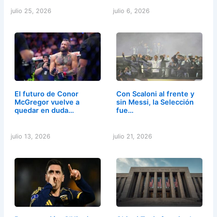
julio 25, 2026
julio 6, 2026
El futuro de Conor
Con Scaloni al frente y
McGregor vuelve a
sin Messi, la Selección
quedar en duda…
fue…
julio 13, 2026
julio 21, 2026