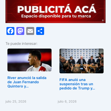
F
M
E
C
a
a
m
o
Te puede interesar:
c
st
ai
m
e
o
l
p
b
d
ar
o
o
tir
o
n
River anunció la salida
FIFA anuló una
de Juan Fernando
k
suspensión tras un
Quintero y…
pedido de Trump y…
julio 25, 2026
julio 6, 2026