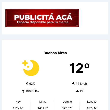
Buenos Aires
12º
62%
14 km/h
1007 hPa
1%
Hoy
Mñn.
Dom. 9
Lun. 10
13º / 5º
14º / 9º
12º / 7º
10º / 5º