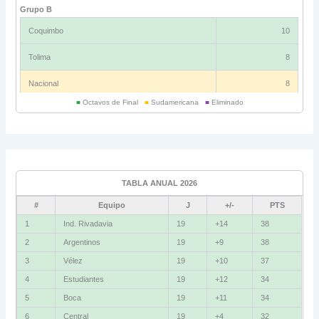
Grupo B
Coquimbo
10
Tolima
8
Nacional
8
■
Octavos de Final
■
Sudamericana
■
Eliminado
Universitario
6
Grupo C
Ind. Rivadavia
16
TABLA ANUAL 2026
Fluminense
8
#
Equipo
J
+/-
PTS
Bolívar
5
1
Ind. Rivadavia
19
+14
38
2
Argentinos
19
+9
38
La Guaira
3
3
Vélez
19
+10
37
Grupo D
4
Estudiantes
19
+12
34
5
Boca
19
+11
34
U. Católica
13
6
Central
19
+4
32