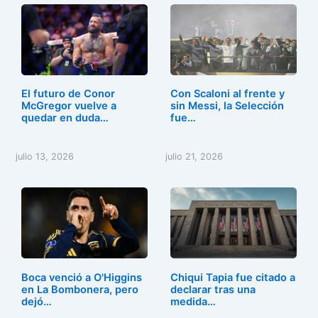
El futuro de Conor
Con Scaloni al frente y
McGregor vuelve a
sin Messi, la Selección
quedar en duda…
fue…
julio 13, 2026
julio 21, 2026
Boca venció a O'Higgins
Chiqui Tapia fue citado a
en La Bombonera, pero
declarar tras una
dejó…
medida…