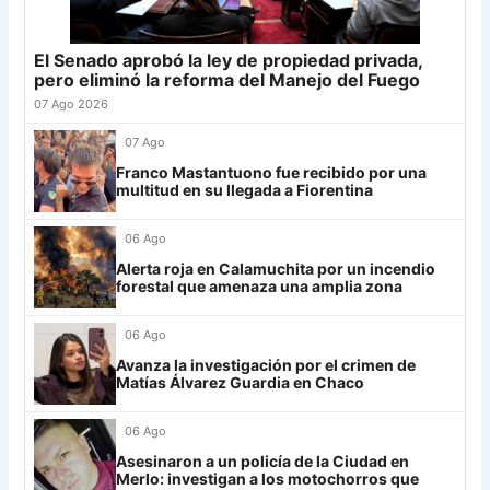
Junior
4
24
Atl. Tucumán
19
-3
19
25
Newell's
19
-12
19
El Senado aprobó la ley de propiedad privada,
Grupo G
26
Central Córdoba
19
-12
19
pero eliminó la reforma del Manejo del Fuego
LDU
12
27
Platense
19
-10
17
07 Ago 2026
28
Riestra
19
-6
14
Mirassol
12
07 Ago
29
Aldosivi
19
-15
9
Franco Mastantuono fue recibido por una
Lanús
9
multitud en su llegada a Fiorentina
30
Estudiantes RC
19
-21
9
Always Ready
3
06 Ago
Grupo H
Alerta roja en Calamuchita por un incendio
forestal que amenaza una amplia zona
IDV
13
06 Ago
Rosario Central
13
Avanza la investigación por el crimen de
UCV FC
9
Matías Álvarez Guardia en Chaco
Libertad
0
06 Ago
Asesinaron a un policía de la Ciudad en
Merlo: investigan a los motochorros que