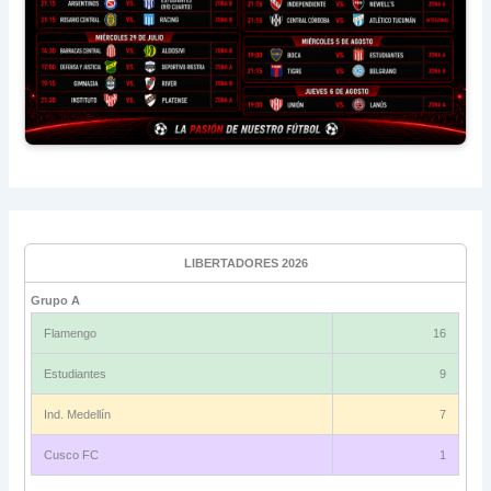
LIBERTADORES 2026
Grupo A
Flamengo
16
Estudiantes
9
Ind. Medellín
7
Cusco FC
1