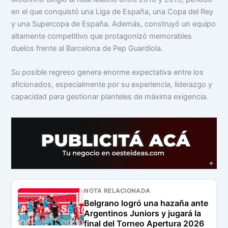
en el que conquistó una Liga de España, una Copa del Rey
y una Supercopa de España. Además, construyó un equipo
altamente competitivo que protagonizó memorables
duelos frente al Barcelona de Pep Guardiola.
Su posible regreso genera enorme expectativa entre los
aficionados, especialmente por su experiencia, liderazgo y
capacidad para gestionar planteles de máxima exigencia.
NOTA RELACIONADA
Belgrano logró una hazaña ante
Argentinos Juniors y jugará la
final del Torneo Apertura 2026