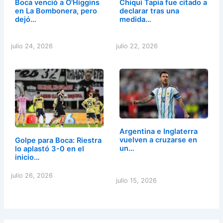
Boca venció a O'Higgins
Chiqui Tapia fue citado a
en La Bombonera, pero
declarar tras una
dejó…
medida…
julio 24, 2026
julio 22, 2026
Argentina e Inglaterra
vuelven a cruzarse en
Golpe para Boca: Riestra
un…
lo aplastó 3-0 en el
inicio…
julio 26, 2026
julio 15, 2026