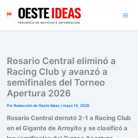
Ir
al
contenido
Rosario Central eliminó a
Racing Club y avanzó a
semifinales del Torneo
Apertura 2026
Por
Redacción de Oeste Ideas
/
mayo 14, 2026
Rosario Central derrotó 2-1 a Racing Club
en el Gigante de Arroyito y se clasificó a