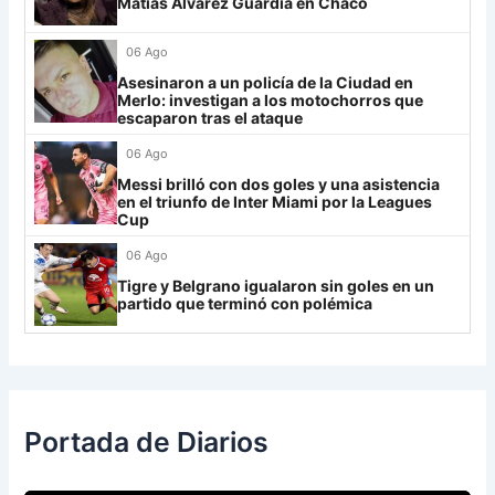
Matías Álvarez Guardia en Chaco
30
Estudiantes RC
18
-21
8
Always Ready
3
06 Ago
Grupo H
Asesinaron a un policía de la Ciudad en
Merlo: investigan a los motochorros que
IDV
13
escaparon tras el ataque
06 Ago
Rosario Central
13
Messi brilló con dos goles y una asistencia
UCV FC
9
en el triunfo de Inter Miami por la Leagues
Cup
Libertad
0
06 Ago
Tigre y Belgrano igualaron sin goles en un
partido que terminó con polémica
Portada de Diarios