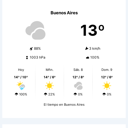
Buenos Aires
13º
88%
3 km/h
1003 hPa
100%
Hoy
Mñn.
Sáb. 8
Dom. 9
14º / 10º
14º / 6º
12º / 8º
12º / 6º
100%
22%
0%
0%
El tiempo en Buenos Aires