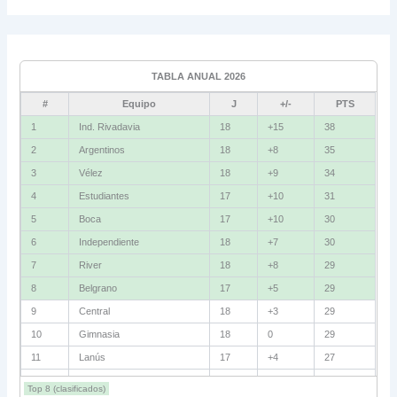
Grupo C
Ind. Rivadavia
16
TABLA ANUAL 2026
Fluminense
8
#
Equipo
J
+/-
PTS
Bolívar
5
1
Ind. Rivadavia
18
+15
38
2
Argentinos
18
+8
35
La Guaira
3
3
Vélez
18
+9
34
Grupo D
4
Estudiantes
17
+10
31
5
Boca
17
+10
30
U. Católica
13
6
Independiente
18
+7
30
Cruzeiro
11
7
River
18
+8
29
Boca Jrs.
7
8
Belgrano
17
+5
29
9
Central
18
+3
29
Barcelona SC
3
10
Gimnasia
18
0
29
11
Lanús
17
+4
27
Grupo E
12
Barracas
18
+2
27
Corinthians
11
Top 8 (clasificados)