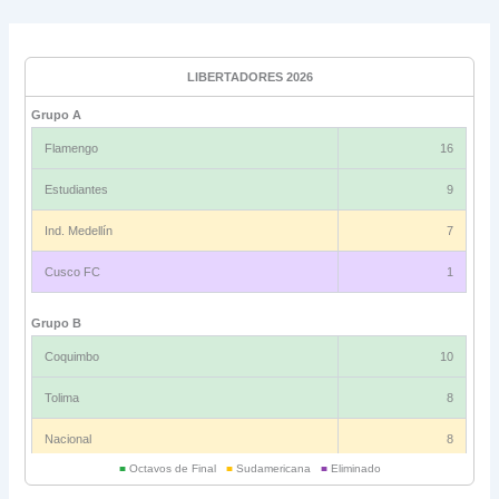
LIBERTADORES 2026
Grupo A
Flamengo
16
Estudiantes
9
Ind. Medellín
7
Cusco FC
1
Grupo B
Coquimbo
10
Tolima
8
Nacional
8
■
Octavos de Final
■
Sudamericana
■
Eliminado
Universitario
6