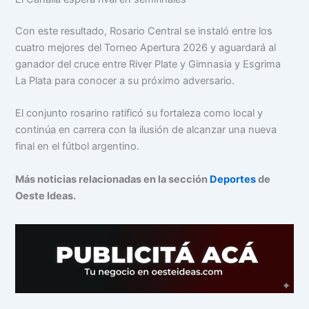
Con este resultado, Rosario Central se instaló entre los
cuatro mejores del Torneo Apertura 2026 y aguardará al
ganador del cruce entre River Plate y Gimnasia y Esgrima
La Plata para conocer a su próximo adversario.
El conjunto rosarino ratificó su fortaleza como local y
continúa en carrera con la ilusión de alcanzar una nueva
final en el fútbol argentino.
Más noticias relacionadas en la sección
Deportes
de
Oeste Ideas.