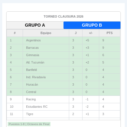
TORNEO CLAUSURA 2026
GRUPO A
GRUPO B
#
Equipo
J
+/-
PTS
1
Argentinos
3
+5
9
2
Barracas
3
+3
9
3
Gimnasia
3
+1
6
4
Atl. Tucumán
3
+2
5
5
Banfield
3
0
4
6
Ind. Rivadavia
3
0
4
7
Huracán
3
0
4
8
Central
3
0
4
9
Racing
3
-1
4
10
Estudiantes RC
3
-2
4
11
Tigre
2
+1
3
12
Belgrano
2
0
3
Puestos 1-8 | Octavos de Final