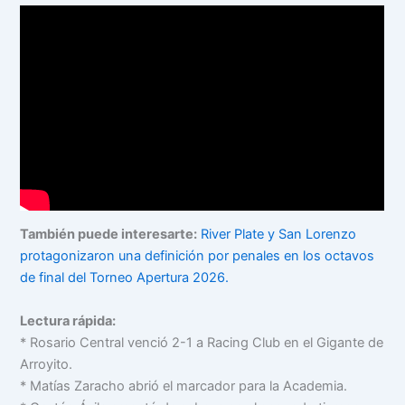
También puede interesarte:
River Plate y San Lorenzo
protagonizaron una definición por penales en los octavos
de final del Torneo Apertura 2026.
Lectura rápida:
* Rosario Central venció 2-1 a Racing Club en el Gigante de
Arroyito.
* Matías Zaracho abrió el marcador para la Academia.