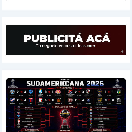
13
Sarmiento
3
-1
3
14
Aldosivi
3
-2
1
15
River
3
-3
0