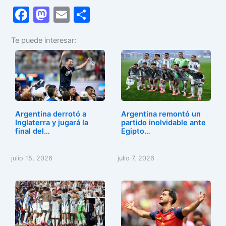
F
M
E
C
a
a
m
o
Te puede interesar:
c
st
ai
m
e
o
l
p
b
d
ar
o
o
tir
o
n
Argentina derrotó a
Argentina remontó un
k
Inglaterra y jugará la
partido inolvidable ante
final del…
Egipto…
julio 15, 2026
julio 7, 2026