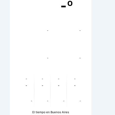
-º
-
-
-
-
-
-
-
-
-
-
-
-
-
-
-
-
El tiempo en Buenos Aires