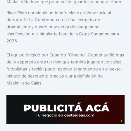
Matías Viña tuvo que ponerse los guantes y ocupar el arco.
River Plate consiguió un triunfo clave en Venezuela al
derrotar 2-1 a Carabobo en un final cargado de
dramatismo y quedó muy cerca de asegurar su
clasificación a la siguiente fase de la Copa Sudamericana
2026.
El equipo dirigido por Eduardo “Chacho” Coudet sufrió más
de lo esperado ante un rival que terminó jugando con diez
futbolistas y recién pudo resolver el encuentro en el sexto
minuto de descuento gracias a una definición de
Maximiliano Salas.