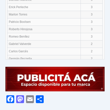
Erick Perleche
3
Marlon Torres
3
Patricio Boolsen
3
Roberto Hinojosa
3
Romeo Benítez
3
Gabriel Valverde
2
Carlos Garcés
2
Germán Pezzella
2
Lucas Bruera
2
Matías Viña
2
F
M
E
C
a
a
m
o