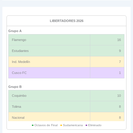
LIBERTADORES 2026
Grupo A
Flamengo
16
Estudiantes
9
Ind. Medellín
7
Cusco FC
1
Grupo B
Coquimbo
10
Tolima
8
Nacional
8
■
Octavos de Final
■
Sudamericana
■
Eliminado
Universitario
6