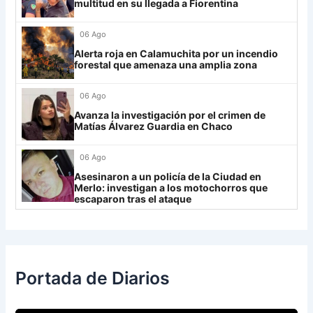
multitud en su llegada a Fiorentina
30
Estudiantes RC
19
-21
9
Always Ready
3
06 Ago
Grupo H
Alerta roja en Calamuchita por un incendio
forestal que amenaza una amplia zona
IDV
13
06 Ago
Rosario Central
13
Avanza la investigación por el crimen de
UCV FC
9
Matías Álvarez Guardia en Chaco
Libertad
0
06 Ago
Asesinaron a un policía de la Ciudad en
Merlo: investigan a los motochorros que
escaparon tras el ataque
Portada de Diarios