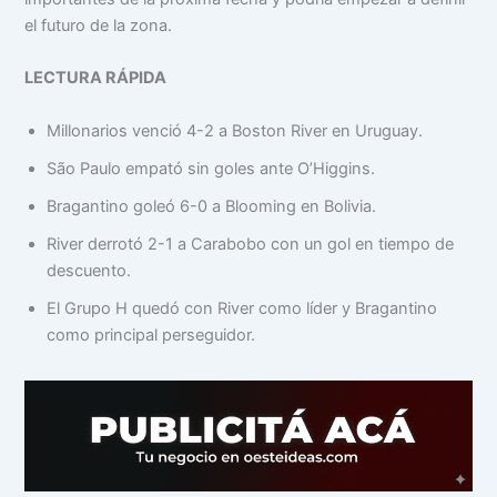
el futuro de la zona.
LECTURA RÁPIDA
Millonarios venció 4-2 a Boston River en Uruguay.
São Paulo empató sin goles ante O’Higgins.
Bragantino goleó 6-0 a Blooming en Bolivia.
River derrotó 2-1 a Carabobo con un gol en tiempo de
descuento.
El Grupo H quedó con River como líder y Bragantino
como principal perseguidor.