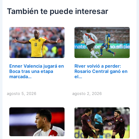
También te puede interesar
Enner Valencia jugará en
River volvió a perder:
Boca tras una etapa
Rosario Central ganó en
marcada…
el…
agosto 5, 2026
agosto 2, 2026