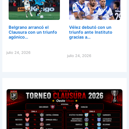
Belgrano arrancó el
Vélez debutó con un
Clausura con un triunfo
triunfo ante Instituto
agónico…
gracias a…
julio 24, 2026
julio 24, 2026