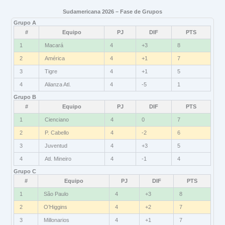
Sudamericana 2026 – Fase de Grupos
Grupo A
#
Equipo
PJ
DIF
PTS
1
Macará
4
+3
8
2
América
4
+1
7
3
Tigre
4
+1
5
4
Alianza Atl.
4
-5
1
Grupo B
#
Equipo
PJ
DIF
PTS
1
Cienciano
4
0
7
2
P. Cabello
4
-2
6
3
Juventud
4
+3
5
4
Atl. Mineiro
4
-1
4
Grupo C
#
Equipo
PJ
DIF
PTS
1
São Paulo
4
+3
8
2
O’Higgins
4
+2
7
3
Millonarios
4
+1
7