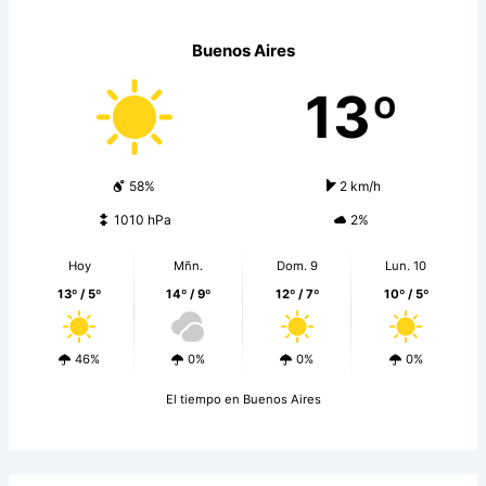
Buenos Aires
13º
58%
2 km/h
1010 hPa
2%
Hoy
Mñn.
Dom. 9
Lun. 10
13º / 5º
14º / 9º
12º / 7º
10º / 5º
46%
0%
0%
0%
El tiempo en Buenos Aires