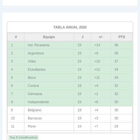
Grupo C
Ind. Rivadavia
16
TABLA ANUAL 2026
Fluminense
8
#
Equipo
J
+/-
PTS
Bolívar
5
1
Ind. Rivadavia
19
+14
38
2
Argentinos
19
+9
38
La Guaira
3
3
Vélez
19
+10
37
Grupo D
4
Estudiantes
19
+12
34
5
Boca
19
+11
34
U. Católica
13
6
Central
19
+4
32
Cruzeiro
11
7
Gimnasia
19
+1
32
Boca Jrs.
7
8
Independiente
19
+6
30
9
Belgrano
19
+4
30
Barcelona SC
3
10
Barracas
19
+3
30
11
River
19
+7
29
Grupo E
12
Talleres
19
+5
29
Corinthians
11
Top 8 (clasificados)