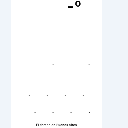
-º
-
-
-
-
-
-
-
-
-
-
-
-
-
-
-
-
El tiempo en Buenos Aires