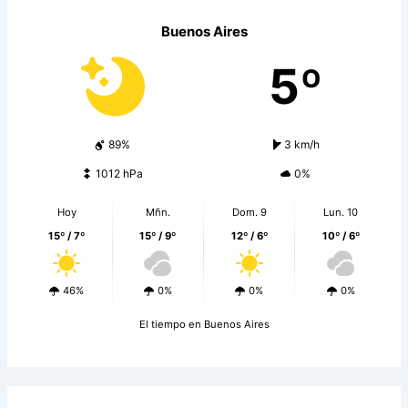
Buenos Aires
5º
89%
3 km/h
1012 hPa
0%
Hoy
Mñn.
Dom. 9
Lun. 10
15º / 7º
15º / 9º
12º / 6º
10º / 6º
46%
0%
0%
0%
El tiempo en Buenos Aires