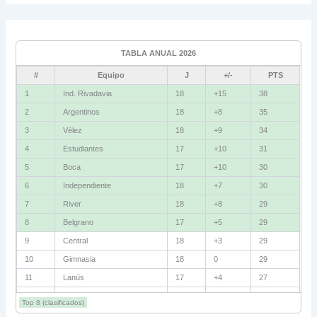
Grupo C
Ind. Rivadavia
16
TABLA ANUAL 2026
Fluminense
8
#
Equipo
J
+/-
PTS
Bolívar
5
1
Ind. Rivadavia
18
+15
38
2
Argentinos
18
+8
35
La Guaira
3
3
Vélez
18
+9
34
Grupo D
4
Estudiantes
17
+10
31
5
Boca
17
+10
30
U. Católica
13
6
Independiente
18
+7
30
Cruzeiro
11
7
River
18
+8
29
Boca Jrs.
7
8
Belgrano
17
+5
29
9
Central
18
+3
29
Barcelona SC
3
10
Gimnasia
18
0
29
11
Lanús
17
+4
27
Grupo E
12
Barracas
18
+2
27
Corinthians
11
Top 8 (clasificados)
13
Talleres
18
+1
26