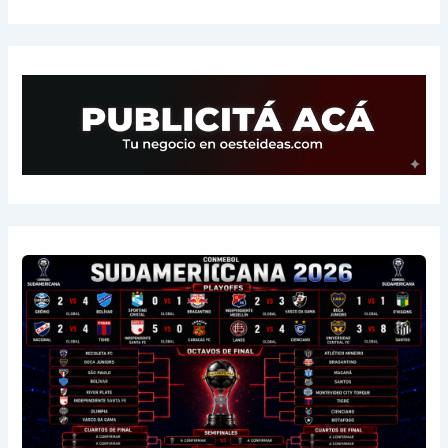
14
Aldosivi
3
-2
1
15
River
3
-3
0