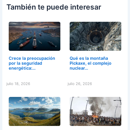
También te puede interesar
Crece la preocupación
Qué es la montaña
por la seguridad
Pickaxe, el complejo
energética:…
nuclear…
julio 18, 2026
julio 26, 2026