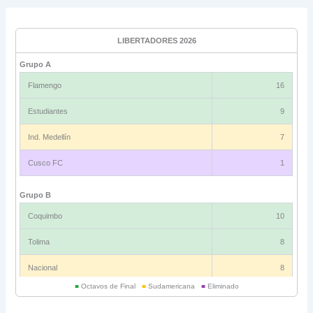
LIBERTADORES 2026
Grupo A
Flamengo
16
Estudiantes
9
Ind. Medellín
7
Cusco FC
1
Grupo B
Coquimbo
10
Tolima
8
Nacional
8
■
Octavos de Final
■
Sudamericana
■
Eliminado
Universitario
6