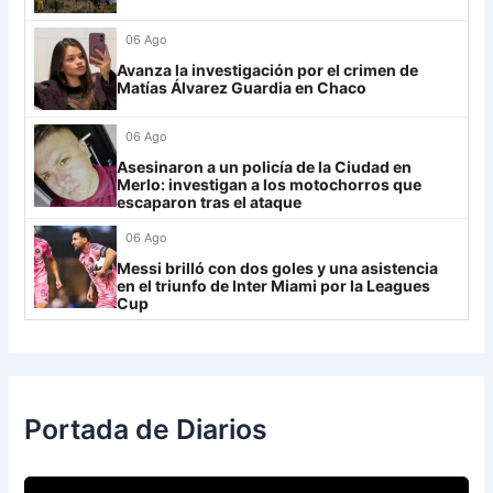
Always Ready
3
06 Ago
Grupo H
Avanza la investigación por el crimen de
Matías Álvarez Guardia en Chaco
IDV
13
06 Ago
Rosario Central
13
Asesinaron a un policía de la Ciudad en
UCV FC
9
Merlo: investigan a los motochorros que
escaparon tras el ataque
Libertad
0
06 Ago
Messi brilló con dos goles y una asistencia
en el triunfo de Inter Miami por la Leagues
Cup
Portada de Diarios