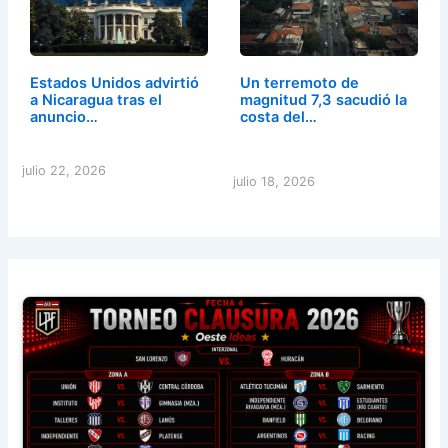
Estados Unidos advirtió
Un terremoto de
a Nicaragua tras el
magnitud 7,3 sacudió la
anuncio…
costa del…
julio 22, 2026
julio 18, 2026