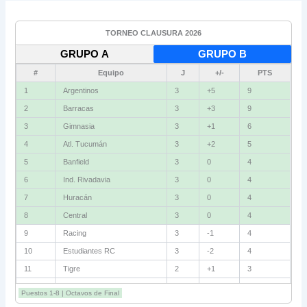
TORNEO CLAUSURA 2026
GRUPO A
GRUPO B
#
Equipo
J
+/-
PTS
1
Argentinos
3
+5
9
2
Barracas
3
+3
9
3
Gimnasia
3
+1
6
4
Atl. Tucumán
3
+2
5
5
Banfield
3
0
4
6
Ind. Rivadavia
3
0
4
7
Huracán
3
0
4
8
Central
3
0
4
9
Racing
3
-1
4
10
Estudiantes RC
3
-2
4
11
Tigre
2
+1
3
12
Belgrano
2
0
3
Puestos 1-8 | Octavos de Final
13
Sarmiento
3
-1
3