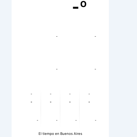
-º
-
-
-
-
-
-
-
-
-
-
-
-
-
-
-
-
El tiempo en Buenos Aires