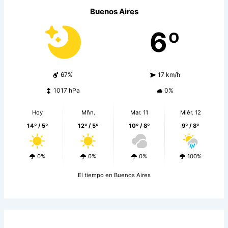
Buenos Aires
6º
67%
17 km/h
1017 hPa
0%
Hoy
Mñn.
Mar. 11
Miér. 12
14º / 5º
12º / 5º
10º / 8º
9º / 8º
0%
0%
0%
100%
El tiempo en Buenos Aires