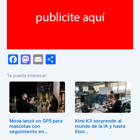
F
M
E
C
a
a
m
o
Te puede interesar:
c
st
ai
m
e
o
l
p
b
d
ar
o
o
tir
o
n
Mova lanzó un GPS para
Kimi K3 sorprende al
k
mascotas con
mundo de la IA y hasta
seguimiento en…
Elon…