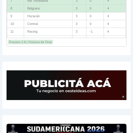
7
Ind. Rivadavia
3
0
4
8
Belgrano
3
0
4
9
Huracán
3
0
4
10
Central
3
0
4
11
Racing
3
-1
4
12
Estudiantes RC
3
-2
4
Puestos 1-8 | Octavos de Final
13
Sarmiento
3
-1
3
14
Aldosivi
3
-2
1
15
River
3
-3
0