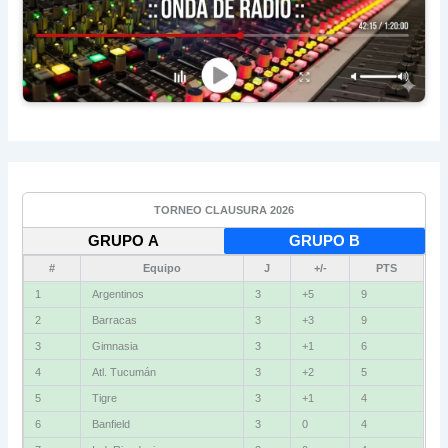
TORNEO CLAUSURA 2026
GRUPO A
GRUPO B
#
Equipo
J
+/-
PTS
1
Argentinos
3
+5
9
2
Barracas
3
+3
9
3
Gimnasia
3
+1
6
4
Atl. Tucumán
3
+2
5
5
Tigre
3
+1
4
6
Banfield
3
0
4