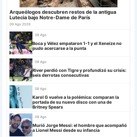
25
Newell's
19
-12
19
Arqueólogos descubren restos de la antigua
Grupo G
26
Central Córdoba
19
-12
19
Lutecia bajo Notre-Dame de París
LDU
12
27
Platense
19
-10
17
09 Ago 2026
28
Riestra
19
-6
14
Mirassol
12
08 Ago
29
Aldosivi
19
-15
9
Boca y Vélez empataron 1-1 y el Xeneize no
Lanús
9
pudo acercarse a la punta
30
Estudiantes RC
19
-21
9
Always Ready
3
08 Ago
Grupo H
River perdió con Tigre y profundizó su crisis:
seis derrotas consecutivas
IDV
13
08 Ago
Rosario Central
13
Karol G vuelve a la polémica: comparan la
UCV FC
9
portada de su nuevo disco con una de
Britney Spears
Libertad
0
08 Ago
Murió Jorge Messi: el hombre que acompañó
a Lionel Messi desde su infancia