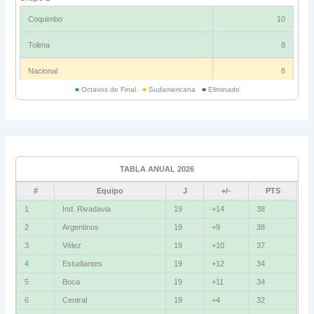
Coquimbo
10
Tolima
8
Nacional
8
■
Octavos de Final
■
Sudamericana
■
Eliminado
Universitario
6
Grupo C
Ind. Rivadavia
16
TABLA ANUAL 2026
Fluminense
8
#
Equipo
J
+/-
PTS
Bolívar
5
1
Ind. Rivadavia
19
+14
38
2
Argentinos
19
+9
38
La Guaira
3
3
Vélez
19
+10
37
Grupo D
4
Estudiantes
19
+12
34
5
Boca
19
+11
34
U. Católica
13
6
Central
19
+4
32
Cruzeiro
11