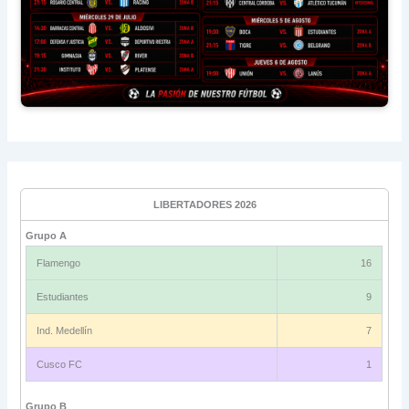
LIBERTADORES 2026
Grupo A
Flamengo
16
Estudiantes
9
Ind. Medellín
7
Cusco FC
1
Grupo B