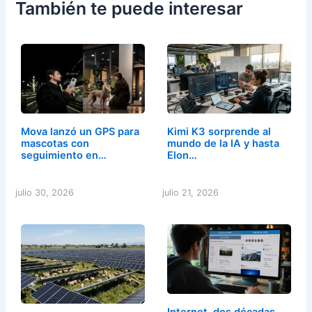
También te puede interesar
Mova lanzó un GPS para
Kimi K3 sorprende al
mascotas con
mundo de la IA y hasta
seguimiento en…
Elon…
julio 30, 2026
julio 21, 2026