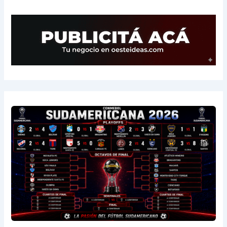
15
River
3
-3
0