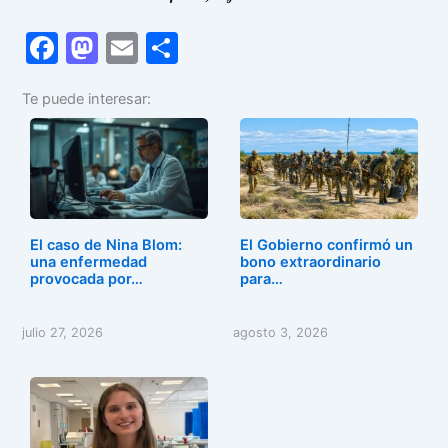
F
M
E
C
a
a
m
o
Te puede interesar:
c
st
ai
m
e
o
l
p
b
d
ar
o
o
tir
o
n
El caso de Nina Blom:
El Gobierno confirmó un
k
una enfermedad
bono extraordinario
provocada por…
para…
julio 27, 2026
agosto 3, 2026