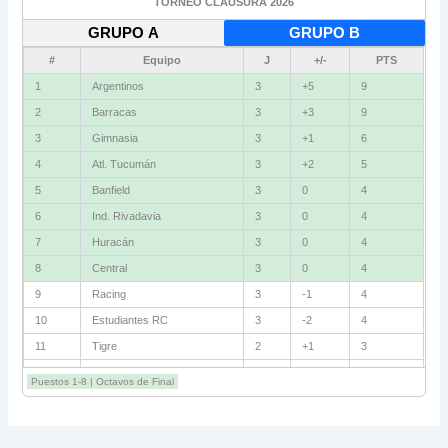
TORNEO CLAUSURA 2026
GRUPO A
GRUPO B
#
Equipo
J
+/-
PTS
1
Argentinos
3
+5
9
2
Barracas
3
+3
9
3
Gimnasia
3
+1
6
4
Atl. Tucumán
3
+2
5
5
Banfield
3
0
4
6
Ind. Rivadavia
3
0
4
7
Huracán
3
0
4
8
Central
3
0
4
9
Racing
3
-1
4
10
Estudiantes RC
3
-2
4
11
Tigre
2
+1
3
12
Belgrano
2
0
3
Puestos 1-8 | Octavos de Final
13
Sarmiento
3
-1
3
14
Aldosivi
3
-2
1