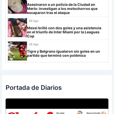
Grupo H
Asesinaron a un policía de la Ciudad en
Merlo: investigan a los motochorros que
IDV
13
escaparon tras el ataque
06 Ago
Rosario Central
13
Messi brilló con dos goles y una asistencia
UCV FC
9
en el triunfo de Inter Miami por la Leagues
Cup
Libertad
0
06 Ago
Tigre y Belgrano igualaron sin goles en un
partido que terminó con polémica
Portada de Diarios