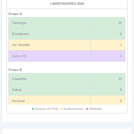
LIBERTADORES 2026
Grupo A
Flamengo
16
Estudiantes
9
Ind. Medellín
7
Cusco FC
1
Grupo B
Coquimbo
10
Tolima
8
Nacional
8
■
Octavos de Final
■
Sudamericana
■
Eliminado
Universitario
6
Grupo C