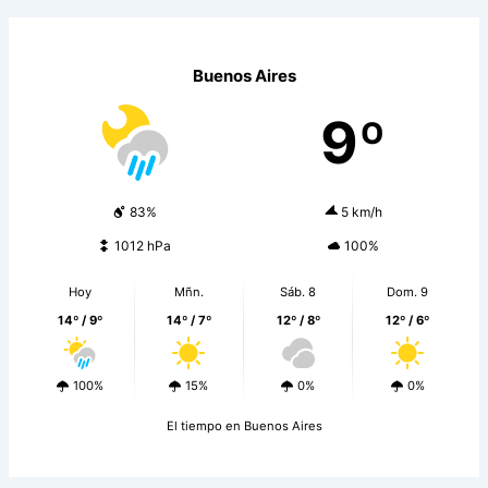
Buenos Aires
9º
83%
5 km/h
1012 hPa
100%
Hoy
Mñn.
Sáb. 8
Dom. 9
14º / 9º
14º / 7º
12º / 8º
12º / 6º
100%
15%
0%
0%
El tiempo en Buenos Aires