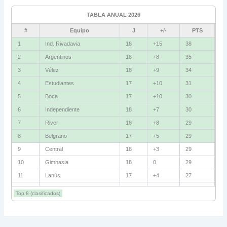
Ind. Rivadavia
16
TABLA ANUAL 2026
Fluminense
8
#
Equipo
J
+/-
PTS
Bolívar
5
1
Ind. Rivadavia
18
+15
38
2
Argentinos
18
+8
35
La Guaira
3
3
Vélez
18
+9
34
Grupo D
4
Estudiantes
17
+10
31
5
Boca
17
+10
30
U. Católica
13
6
Independiente
18
+7
30
Cruzeiro
11
7
River
18
+8
29
Boca Jrs.
7
8
Belgrano
17
+5
29
9
Central
18
+3
29
Barcelona SC
3
10
Gimnasia
18
0
29
11
Lanús
17
+4
27
Grupo E
12
Barracas
18
+2
27
Corinthians
11
Top 8 (clasificados)
13
Talleres
18
+1
26
Platense
10
14
Huracán
18
+4
25