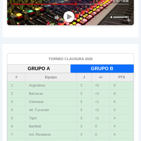
TORNEO CLAUSURA 2026
GRUPO A
GRUPO B
#
Equipo
J
+/-
PTS
1
Vélez
3
+4
9
2
Independiente
3
+2
6
3
Gimnasia (M)
3
+2
6
4
Instituto
3
+1
6
5
Newell's
3
0
4
6
Unión
3
-1
4
7
Boca
3
-2
4