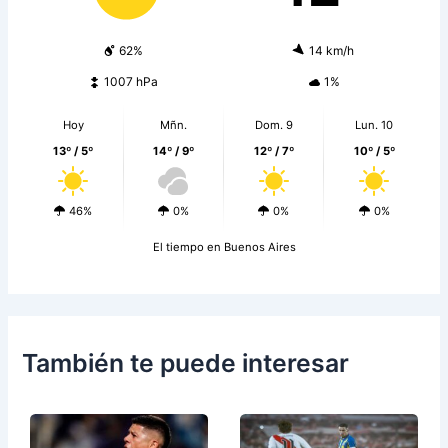
62%
14 km/h
1007 hPa
1%
Hoy
Mñn.
Dom. 9
Lun. 10
13º / 5º
14º / 9º
12º / 7º
10º / 5º
46%
0%
0%
0%
El tiempo en Buenos Aires
También te puede interesar