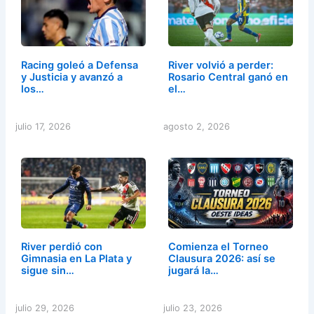
Racing goleó a Defensa
River volvió a perder:
y Justicia y avanzó a
Rosario Central ganó en
los…
el…
julio 17, 2026
agosto 2, 2026
River perdió con
Comienza el Torneo
Gimnasia en La Plata y
Clausura 2026: así se
sigue sin…
jugará la…
julio 29, 2026
julio 23, 2026