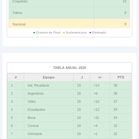
Coquimbo
10
Tolima
8
Nacional
8
■
Octavos de Final
■
Sudamericana
■
Eliminado
Universitario
6
Grupo C
Ind. Rivadavia
16
TABLA ANUAL 2026
Fluminense
8
#
Equipo
J
+/-
PTS
Bolívar
5
1
Ind. Rivadavia
19
+14
38
2
Argentinos
19
+9
38
La Guaira
3
3
Vélez
19
+10
37
Grupo D
4
Estudiantes
19
+12
34
5
Boca
19
+11
34
U. Católica
13
6
Central
19
+4
32
Cruzeiro
11
7
Gimnasia
19
+1
32