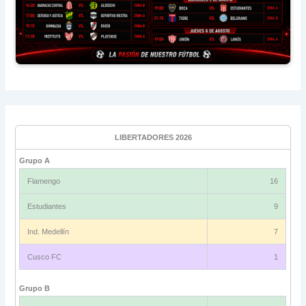
LIBERTADORES 2026
Grupo A
Flamengo
16
Estudiantes
9
Ind. Medellín
7
Cusco FC
1
Grupo B