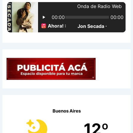
p
o
r
:
Buenos Aires
12º