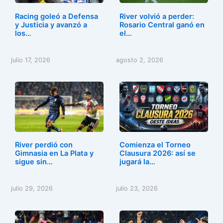
o
n
Racing goleó a Defensa
River volvió a perder:
k
y Justicia y avanzó a
Rosario Central ganó en
los…
el…
julio 17, 2026
agosto 2, 2026
River perdió con
Comienza el Torneo
Gimnasia en La Plata y
Clausura 2026: así se
sigue sin…
jugará la…
julio 29, 2026
julio 23, 2026