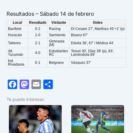
Resultados – Sábado 14 de febrero
Local
Resultado
Visitante
Goles
Banfield
0-2
Racing
Di Cesare 27′, Martínez 45’+1′ (p)
Huracán
1-0
Sarmiento
Bisanz 67′
Gimnasia
Talleres
2-1
Dávila 36′, 67′ / Módica 44′
(M)
Atl.
Estudiantes
Tesuri 30′, Díaz 38′ (p), 83′,
4-0
Tucumán
RC
Laméndola 89′
Ind.
0-1
Belgrano
Vázquez 37′
Rivadavia
F
M
E
C
a
a
m
o
Te puede interesar:
c
st
ai
m
e
o
l
p
b
d
ar
o
o
tir