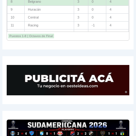
8
Defensa
3
-2
4
9
Talleres
3
+1
3
10
Riestra
3
+1
3
11
Estudiantes
3
0
3
12
Lanús
3
-1
3
Puestos 1-8 | Octavos de Final
13
San Lorenzo
3
-1
3
14
Central Córdoba
3
-2
3
15
Platense
3
-5
1