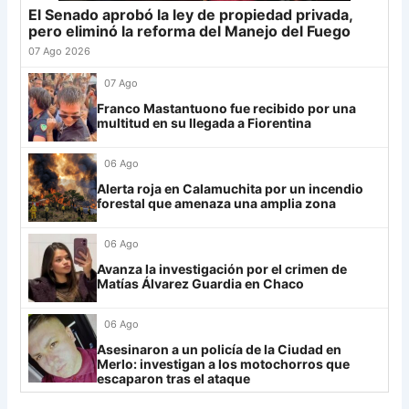
25
Newell's
19
-12
19
El Senado aprobó la ley de propiedad privada,
Grupo G
26
Central Córdoba
19
-12
19
pero eliminó la reforma del Manejo del Fuego
LDU
12
27
Platense
19
-10
17
07 Ago 2026
28
Riestra
19
-6
14
Mirassol
12
07 Ago
29
Aldosivi
19
-15
9
Franco Mastantuono fue recibido por una
Lanús
9
multitud en su llegada a Fiorentina
30
Estudiantes RC
19
-21
9
Always Ready
3
06 Ago
Grupo H
Alerta roja en Calamuchita por un incendio
forestal que amenaza una amplia zona
IDV
13
06 Ago
Rosario Central
13
Avanza la investigación por el crimen de
UCV FC
9
Matías Álvarez Guardia en Chaco
Libertad
0
06 Ago
Asesinaron a un policía de la Ciudad en
Merlo: investigan a los motochorros que
escaparon tras el ataque