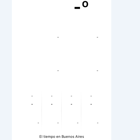
-º
-
-
-
-
-
-
-
-
-
-
-
-
-
-
-
-
El tiempo en Buenos Aires