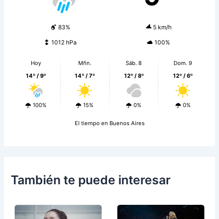
83%
5 km/h
1012 hPa
100%
Hoy
Mñn.
Sáb. 8
Dom. 9
14º / 9º
14º / 7º
12º / 8º
12º / 6º
100%
15%
0%
0%
El tiempo en Buenos Aires
También te puede interesar