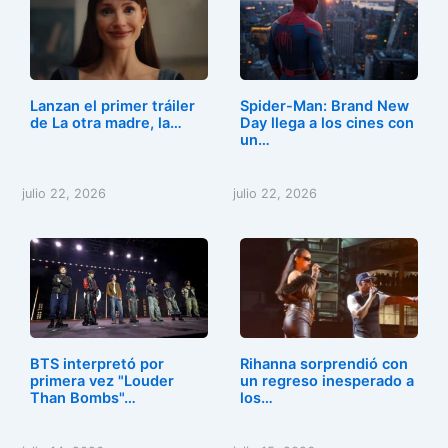
Lanzan el primer tráiler
Spider-Man: Brand New
de La otra madre, la…
Day llega a los cines con
un…
julio 22, 2026
julio 22, 2026
BTS interpretó por
Rihanna sorprendió con
primera vez "Louder
un regreso inesperado a
Than Bombs"…
los…