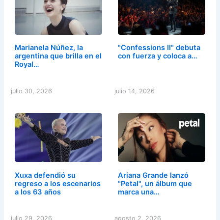
Marianela Núñez, la
"Confessions II" debuta
argentina que brilla en el
con fuerza y coloca a…
Royal…
julio 30, 2026
julio 14, 2026
Xuxa defendió su
Ariana Grande lanzó
regreso a los escenarios
"Petal", un álbum que
a los 63 años
marca una…
julio 29, 2026
agosto 2, 2026