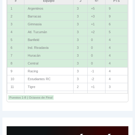
#
Equipo
J
+/-
PTS
1
Argentinos
3
+5
9
2
Barracas
3
+3
9
3
Gimnasia
3
+1
6
4
Atl. Tucumán
3
+2
5
5
Banfield
3
0
4
6
Ind. Rivadavia
3
0
4
7
Huracán
3
0
4
8
Central
3
0
4
9
Racing
3
-1
4
10
Estudiantes RC
3
-2
4
11
Tigre
2
+1
3
12
Belgrano
2
0
3
Puestos 1-8 | Octavos de Final
13
Sarmiento
3
-1
3
14
Aldosivi
3
-2
1
15
River
3
-3
0