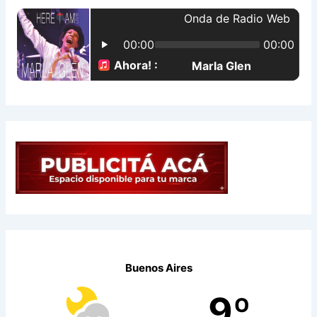
p
o
r
:
Buenos Aires
9º