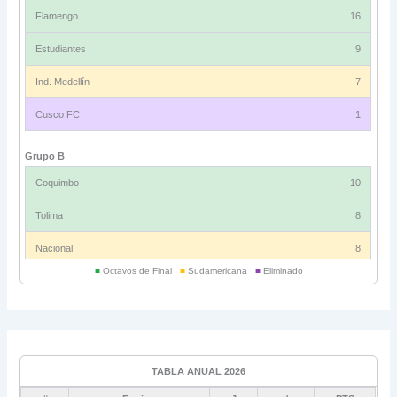
Flamengo
16
Estudiantes
9
Ind. Medellín
7
Cusco FC
1
Grupo B
Coquimbo
10
Tolima
8
Nacional
8
■
Octavos de Final
■
Sudamericana
■
Eliminado
Universitario
6
Grupo C
Ind. Rivadavia
16
TABLA ANUAL 2026
Fluminense
8