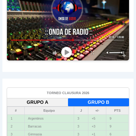
TORNEO CLAUSURA 2026
GRUPO A
GRUPO B
#
Equipo
J
+/-
PTS
1
Argentinos
3
+5
9
2
Barracas
3
+3
9
3
Gimnasia
3
+1
6