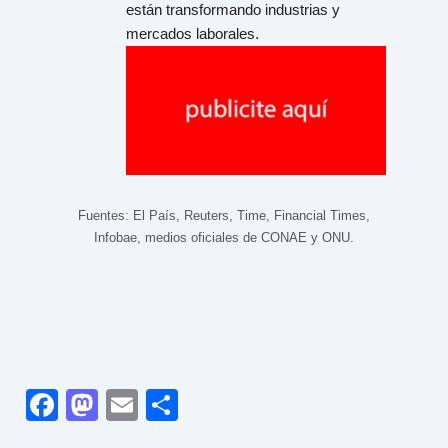
están transformando industrias y
mercados laborales.
Fuentes: El País, Reuters, Time, Financial Times,
Infobae, medios oficiales de CONAE y ONU.
F
M
E
C
a
a
m
o