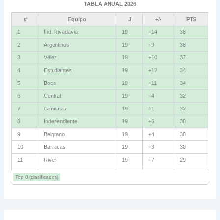
TABLA ANUAL 2026
Fluminense
8
#
Equipo
J
+/-
PTS
Bolívar
5
1
Ind. Rivadavia
19
+14
38
2
Argentinos
19
+9
38
La Guaira
3
3
Vélez
19
+10
37
Grupo D
4
Estudiantes
19
+12
34
5
Boca
19
+11
34
U. Católica
13
6
Central
19
+4
32
Cruzeiro
11
7
Gimnasia
19
+1
32
Boca Jrs.
7
8
Independiente
19
+6
30
9
Belgrano
19
+4
30
Barcelona SC
3
10
Barracas
19
+3
30
11
River
19
+7
29
Grupo E
12
Talleres
19
+5
29
Corinthians
11
Top 8 (clasificados)
13
Lanús
19
+2
27
Platense
10
14
Instituto
19
+1
27
15
Huracán
19
+4
26
Santa Fe
8