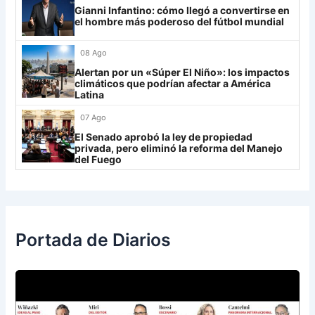
Gianni Infantino: cómo llegó a convertirse en
IDV
13
el hombre más poderoso del fútbol mundial
Rosario Central
13
08 Ago
UCV FC
9
Alertan por un «Súper El Niño»: los impactos
climáticos que podrían afectar a América
Latina
Libertad
0
07 Ago
El Senado aprobó la ley de propiedad
privada, pero eliminó la reforma del Manejo
del Fuego
Portada de Diarios