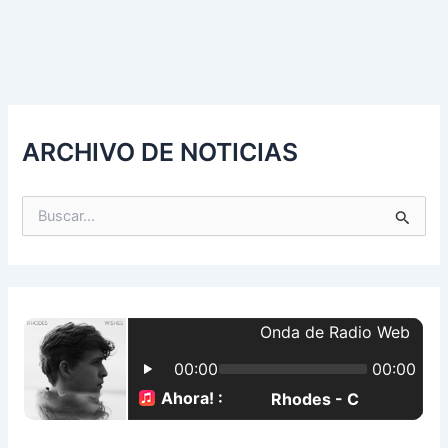
ARCHIVO DE NOTICIAS
B
u
s
c
a
r
p
o
r
: