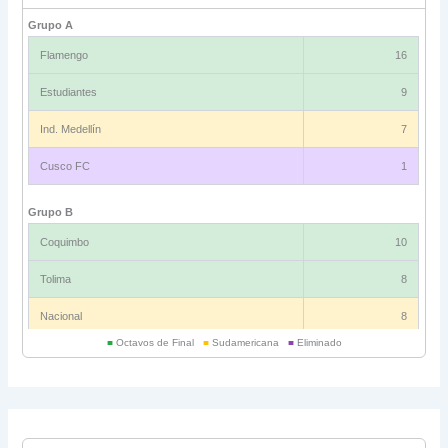
Grupo A
Flamengo
16
Estudiantes
9
Ind. Medellín
7
Cusco FC
1
Grupo B
Coquimbo
10
Tolima
8
Nacional
8
■
Octavos de Final
■
Sudamericana
■
Eliminado
Universitario
6
Grupo C
Ind. Rivadavia
16