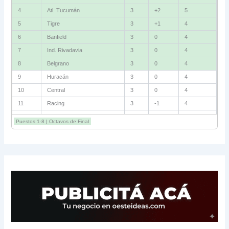
4
Atl. Tucumán
3
+2
5
5
Tigre
3
+1
4
6
Banfield
3
0
4
7
Ind. Rivadavia
3
0
4
8
Belgrano
3
0
4
9
Huracán
3
0
4
10
Central
3
0
4
11
Racing
3
-1
4
12
Estudiantes RC
3
-2
4
Puestos 1-8 | Octavos de Final
13
Sarmiento
3
-1
3
14
Aldosivi
3
-2
1
15
River
3
-3
0