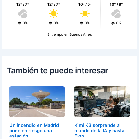
12º / 7º
12º / 7º
10º / 5º
10º / 8º
0%
0%
0%
0%
El tiempo en Buenos Aires
También te puede interesar
Un incendio en Madrid
Kimi K3 sorprende al
pone en riesgo una
mundo de la IA y hasta
estación…
Elon…