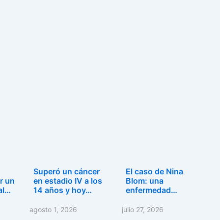
Superó un cáncer
El caso de Nina
r un
en estadio IV a los
Blom: una
al…
14 años y hoy…
enfermedad
provocada por…
agosto 1, 2026
julio 27, 2026