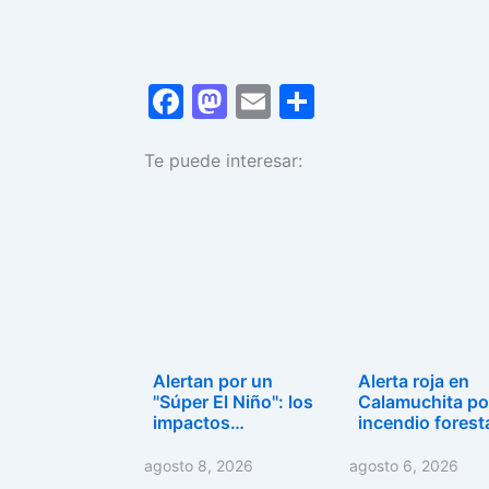
F
M
E
C
a
a
m
o
Te puede interesar:
c
st
ai
m
e
o
l
p
b
d
ar
o
o
tir
o
n
k
Alertan por un
Alerta roja en
"Súper El Niño": los
Calamuchita po
impactos…
incendio forest
agosto 8, 2026
agosto 6, 2026