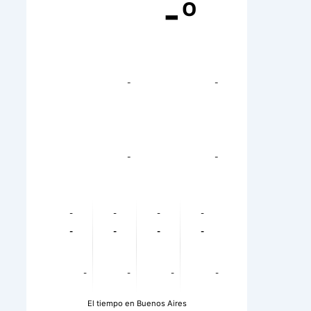
-º
-
-
-
-
-
-
-
-
-
-
-
-
-
-
-
-
El tiempo en Buenos Aires