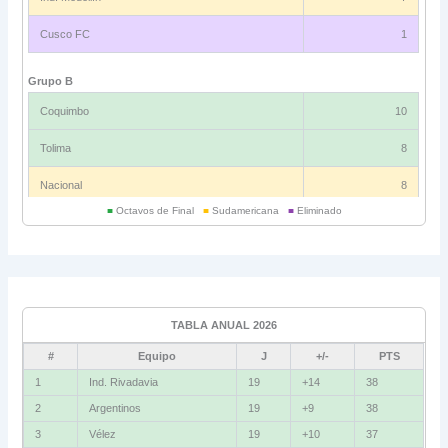
Cusco FC
1
Grupo B
Coquimbo
10
Tolima
8
Nacional
8
■
Octavos de Final
■
Sudamericana
■
Eliminado
Universitario
6
Grupo C
Ind. Rivadavia
16
TABLA ANUAL 2026
Fluminense
8
#
Equipo
J
+/-
PTS
Bolívar
5
1
Ind. Rivadavia
19
+14
38
2
Argentinos
19
+9
38
La Guaira
3
3
Vélez
19
+10
37