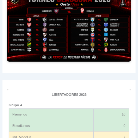
LIBERTADORES 2026
Grupo A
Flamengo
16
Estudiantes
9
Ind. Medellín
7