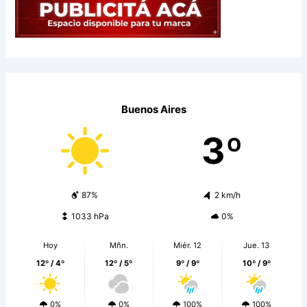
Buenos Aires
3º
87%
2 km/h
1033 hPa
0%
Hoy
Mñn.
Miér. 12
Jue. 13
12º / 4º
12º / 5º
9º / 9º
10º / 9º
0%
0%
100%
100%