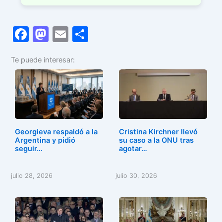
F
M
E
C
a
a
m
o
Te puede interesar:
c
st
ai
m
e
o
l
p
b
d
ar
o
o
tir
o
n
Georgieva respaldó a la
Cristina Kirchner llevó
k
Argentina y pidió
su caso a la ONU tras
seguir…
agotar…
julio 28, 2026
julio 30, 2026