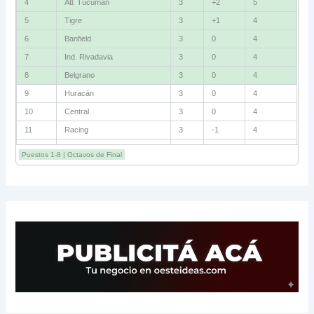
4
Atl. Tucumán
3
+2
5
5
Tigre
3
+1
4
6
Banfield
3
0
4
7
Ind. Rivadavia
3
0
4
8
Belgrano
3
0
4
9
Huracán
3
0
4
10
Central
3
0
4
11
Racing
3
-1
4
12
Estudiantes RC
3
-2
4
Puestos 1-8 | Octavos de Final
13
Sarmiento
3
-1
3
14
Aldosivi
3
-2
1
15
River
3
-3
0