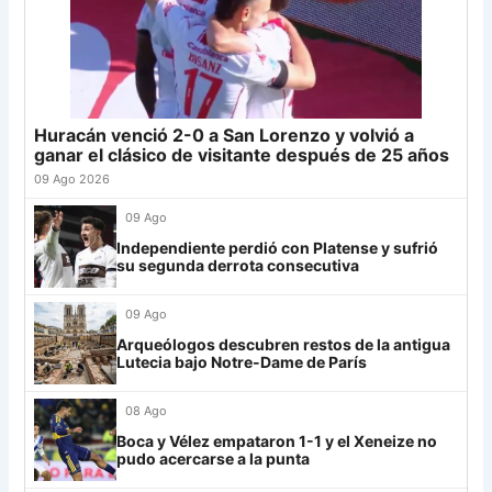
Palmeiras
11
21
Defensa
19
-5
23
22
Banfield
19
-2
22
Sporting Cristal
6
23
Sarmiento
19
-8
22
Junior
4
24
Atl. Tucumán
19
-3
19
25
Newell's
19
-12
19
Huracán venció 2-0 a San Lorenzo y volvió a
Grupo G
26
Central Córdoba
19
-12
19
ganar el clásico de visitante después de 25 años
LDU
12
27
Platense
19
-10
17
09 Ago 2026
28
Riestra
19
-6
14
Mirassol
12
09 Ago
29
Aldosivi
19
-15
9
Independiente perdió con Platense y sufrió
Lanús
9
su segunda derrota consecutiva
30
Estudiantes RC
19
-21
9
Always Ready
3
09 Ago
Grupo H
Arqueólogos descubren restos de la antigua
Lutecia bajo Notre-Dame de París
IDV
13
08 Ago
Rosario Central
13
Boca y Vélez empataron 1-1 y el Xeneize no
UCV FC
9
pudo acercarse a la punta