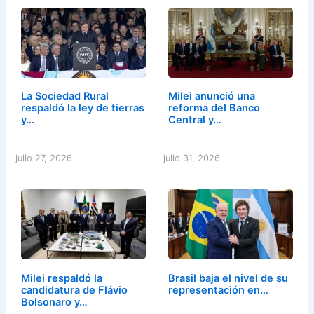
La Sociedad Rural
Milei anunció una
respaldó la ley de tierras
reforma del Banco
y…
Central y…
julio 27, 2026
julio 31, 2026
Milei respaldó la
Brasil baja el nivel de su
candidatura de Flávio
representación en…
Bolsonaro y…