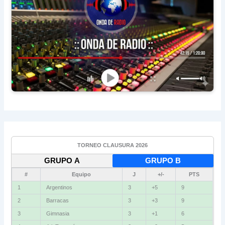
TORNEO CLAUSURA 2026
GRUPO A
GRUPO B
#
Equipo
J
+/-
PTS
1
Argentinos
3
+5
9
2
Barracas
3
+3
9
3
Gimnasia
3
+1
6