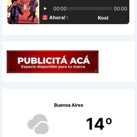
o
r
:
Buenos Aires
14º