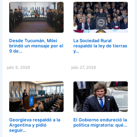
Desde Tucumán, Milei
La Sociedad Rural
brindó un mensaje por el
respaldó la ley de tierras
9 de…
y…
julio 9, 2026
julio 27, 2026
Georgieva respaldó a la
El Gobierno endureció la
Argentina y pidió
política migratoria: qué…
seguir…