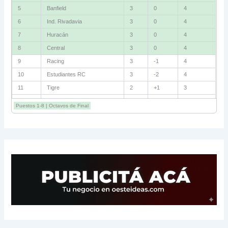
5
Banfield
3
0
4
6
Ind. Rivadavia
3
0
4
7
Huracán
3
0
4
8
Central
3
0
4
9
Racing
3
-1
4
10
Estudiantes RC
3
-2
4
11
Tigre
2
+1
3
12
Belgrano
2
0
3
Puestos 1-8 | Octavos de Final
13
Sarmiento
3
-1
3
14
Aldosivi
3
-2
1
15
River
3
-3
0