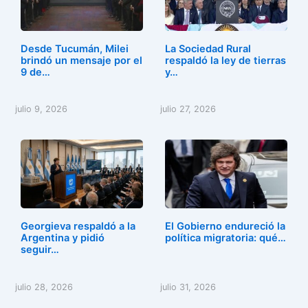
Desde Tucumán, Milei
La Sociedad Rural
brindó un mensaje por el
respaldó la ley de tierras
9 de…
y…
julio 9, 2026
julio 27, 2026
Georgieva respaldó a la
El Gobierno endureció la
Argentina y pidió
política migratoria: qué…
seguir…
julio 28, 2026
julio 31, 2026