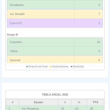
Estudiantes
9
Ind. Medellín
7
Cusco FC
1
Grupo B
Coquimbo
10
Tolima
8
Nacional
8
■
Octavos de Final
■
Sudamericana
■
Eliminado
Universitario
6
Grupo C
Ind. Rivadavia
16
TABLA ANUAL 2026
Fluminense
8
#
Equipo
J
+/-
PTS
Bolívar
5
1
Ind. Rivadavia
18
+15
38