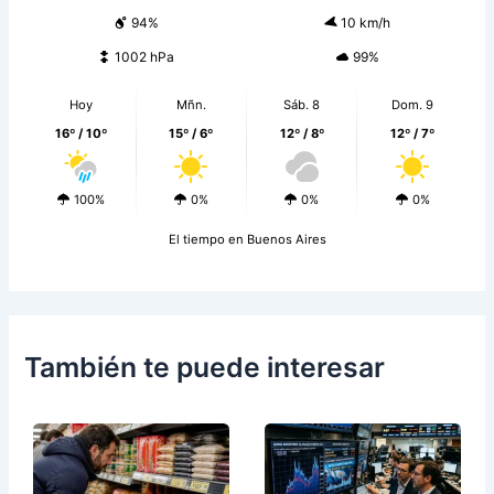
94%
10 km/h
1002 hPa
99%
Hoy
Mñn.
Sáb. 8
Dom. 9
16º / 10º
15º / 6º
12º / 8º
12º / 7º
100%
0%
0%
0%
El tiempo en Buenos Aires
También te puede interesar