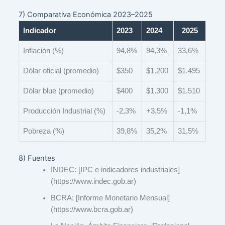
7) Comparativa Económica 2023–2025
Indicador
2023
2024
2025
Inflación (%)
94,8%
94,3%
33,6%
Dólar oficial (promedio)
$350
$1.200
$1.495
Dólar blue (promedio)
$400
$1.300
$1.510
Producción Industrial (%)
-2,3%
+3,5%
-1,1%
Pobreza (%)
39,8%
35,2%
31,5%
8) Fuentes
INDEC: [IPC e indicadores industriales]
(https://www.indec.gob.ar)
BCRA: [Informe Monetario Mensual]
(https://www.bcra.gob.ar)