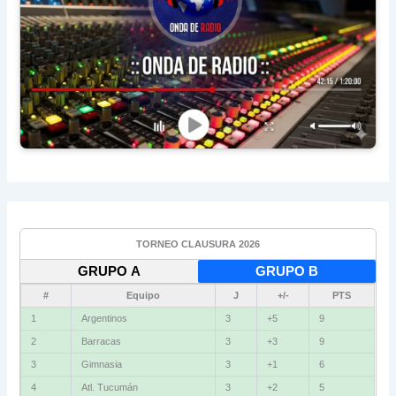
TORNEO CLAUSURA 2026
GRUPO A
GRUPO B
#
Equipo
J
+/-
PTS
1
Argentinos
3
+5
9
2
Barracas
3
+3
9
3
Gimnasia
3
+1
6
4
Atl. Tucumán
3
+2
5