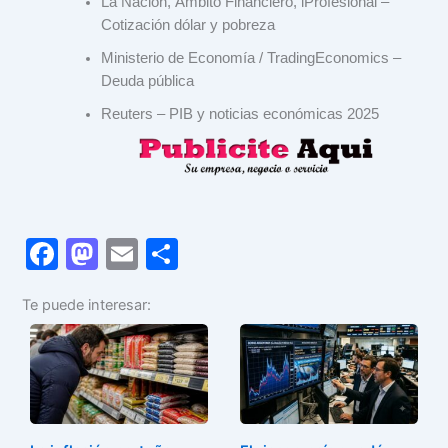
La Nación, Ámbito Financiero, iProfesional –
Cotización dólar y pobreza
Ministerio de Economía / TradingEconomics –
Deuda pública
Reuters – PIB y noticias económicas 2025
F
M
E
C
a
a
m
o
Te puede interesar:
c
st
ai
m
e
o
l
p
b
d
ar
o
o
tir
o
n