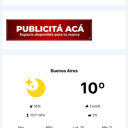
Buenos Aires
10º
55%
2 km/h
1011 hPa
3%
Hoy
Mñn.
Lun. 10
Mar. 11