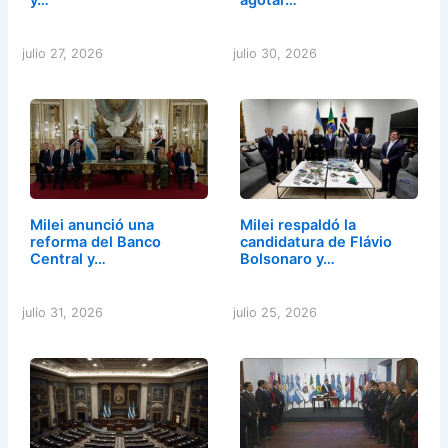
julio 27, 2026
julio 30, 2026
Milei anunció una
Milei respaldó la
reforma del Banco
candidatura de Flávio
Central y…
Bolsonaro y…
julio 31, 2026
julio 25, 2026