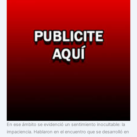
En ese ámbito se evidenció un sentimiento inocultable: la
impaciencia. Hablaron en el encuentro que se desarrolló en