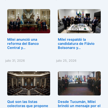
Milei anunció una
Milei respaldó la
reforma del Banco
candidatura de Flávio
Central y…
Bolsonaro y…
julio 31, 2026
julio 25, 2026
Qué son las listas
Desde Tucumán, Milei
colectoras que propone
brindó un mensaje por el