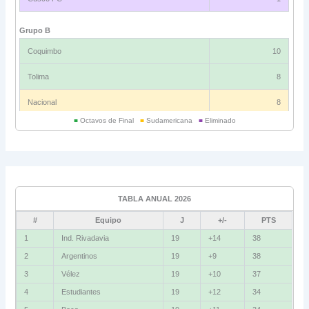
Grupo B
Coquimbo
10
Tolima
8
Nacional
8
■
Octavos de Final
■
Sudamericana
■
Eliminado
Universitario
6
Grupo C
Ind. Rivadavia
16
TABLA ANUAL 2026
Fluminense
8
#
Equipo
J
+/-
PTS
Bolívar
5
1
Ind. Rivadavia
19
+14
38
2
Argentinos
19
+9
38
La Guaira
3
3
Vélez
19
+10
37
Grupo D
4
Estudiantes
19
+12
34