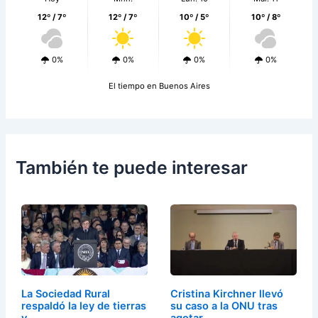
12º / 7º
12º / 7º
10º / 5º
10º / 8º
0%
0%
0%
0%
El tiempo en Buenos Aires
También te puede interesar
La Sociedad Rural
Cristina Kirchner llevó
respaldó la ley de tierras
su caso a la ONU tras
y…
agotar…