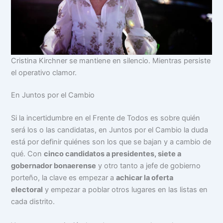
Cristina Kirchner se mantiene en silencio. Mientras persiste
el operativo clamor.
En Juntos por el Cambio
Si la incertidumbre en el Frente de Todos es sobre quién
será los o las candidatas, en Juntos por el Cambio la duda
está por definir quiénes son los que se bajan y a cambio de
qué. Con
cinco candidatos a presidentes, siete a
gobernador bonaerense
y otro tanto a jefe de gobierno
porteño, la clave es empezar a
achicar la oferta
electoral
y empezar a poblar otros lugares en las listas en
cada distrito.