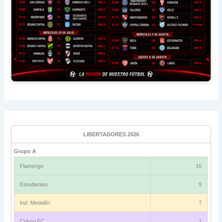
LIBERTADORES 2026
Grupo A
Flamengo
16
Estudiantes
9
Ind. Medellín
7
Cusco FC
1