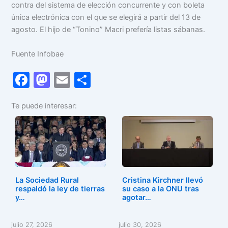
contra del sistema de elección concurrente y con boleta
única electrónica con el que se elegirá a partir del 13 de
agosto. El hijo de “Tonino” Macri prefería listas sábanas.
Fuente Infobae
F
M
E
C
a
a
m
o
Te puede interesar:
c
st
ai
m
e
o
l
p
b
d
ar
o
o
tir
o
n
La Sociedad Rural
Cristina Kirchner llevó
k
respaldó la ley de tierras
su caso a la ONU tras
y…
agotar…
julio 27, 2026
julio 30, 2026